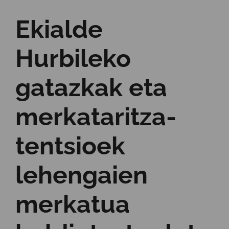
Ekialde
Hurbileko
gatazkak eta
merkataritza-
tentsioek
lehengaien
merkatua