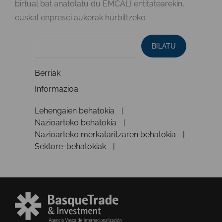
birtual bat anatolatu du EMCALI entitatearekin,
euskal enpresei aukerak hurbiltzeko
BILATU
Berriak
Informazioa
Lehengaien behatokia
Nazioarteko behatokia
Nazioarteko merkataritzaren behatokia
Sektore-behatokiak