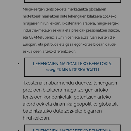
Muga-zergen tentsioek eta merkataritza globalaren
moteltzeak markatzen dute lehengaien bilakaera 2025eko
hirugarren hiruhilekoan. Txostenaren arabera, muga-zergek
industria-metalen eskaria eta prezioak presionatzen dituzte,
eta CBAMek, berriz, aluminioari eta altzairuari eusten die
Europan, eta petrolioa eta gasa egonkortze bidean daude,
eskualdeen arteko diferentziekin.
LEHENGAIEN NAZIOARTEKO BEHATOKIA.
2025 EKAINA DESKARGATU
Txostenak nabarmendu duenez, lehengaien
prezioen bilakaera muga-zergen arloko
tentsioen konponketak, potentzien arteko
akordioek eta dinamika geopolitiko globalak
baldintzatuko dute 2025eko bigarren
hiruhilekoan.
LEHENGAIEN NAZIOARTEKO BEHATOKIA.