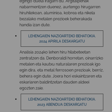
egingo duela iragarri du. Argitalpenak
nabarmentzen duenez, aurtengo hirugarren
hiruhilekoan, aluminioa, kobrea eta nikela
bezalako metalen prezioek beherakada
handia izan dute.
LEHENGAIEN NAZIOARTEKO BEHATOKIA.
2024 APIRILA DESKARGATU
Analisia 2024ko lehen hiru hilabeteetan
zentratzen da. Denboraldi horretan, oinarrizko
metalen eta kautxu naturalaren prezioak igo
egin dira, eta metal ferrosoen prezioak, berriz,
behera egin dute. Joera hori eskaintzaren eta
eskariaren baldintzetan dauden aldeei
egozten zaie.
LEHENGAIEN NAZIOARTEKO BEHATOKIA.
2023 ABENDUA DESKARGATU