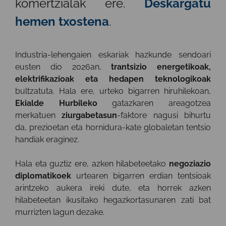
komertzialak ere.
Deskargatu
hemen txostena
.
Industria-lehengaien eskariak hazkunde sendoari
eusten dio 2026an,
trantsizio energetikoak,
elektrifikazioak eta hedapen teknologikoak
bultzatuta. Hala ere, urteko bigarren hiruhilekoan,
Ekialde Hurbileko
gatazkaren areagotzea
merkatuen
ziurgabetasun
-faktore nagusi bihurtu
da, prezioetan eta hornidura-kate globaletan tentsio
handiak eraginez.
Hala eta guztiz ere, azken hilabeteetako
negoziazio
diplomatikoek
urtearen bigarren erdian tentsioak
arintzeko aukera ireki dute, eta horrek azken
hilabeteetan ikusitako hegazkortasunaren zati bat
murrizten lagun dezake.