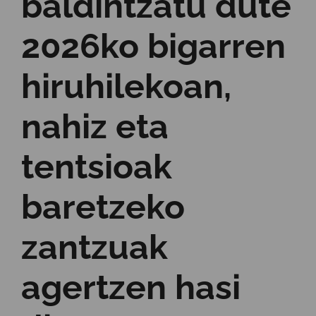
baldintzatu dute
2026ko bigarren
hiruhilekoan,
nahiz eta
tentsioak
baretzeko
zantzuak
agertzen hasi