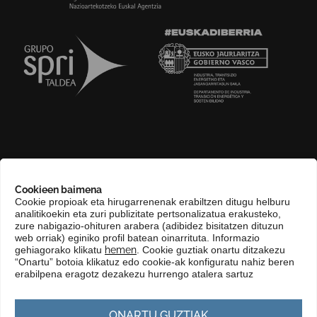
GURI BURUZ
Cookieen baimena
COMPLIANCE CHANNEL
Cookie propioak eta hirugarrenenak erabiltzen ditugu helburu
analitikoekin eta zuri publizitate pertsonalizatua erakusteko,
HARREMANETARAKO
zure nabigazio-ohituren arabera (adibidez bisitatzen dituzun
EUSKARA
web orriak) eginiko profil batean oinarrituta. Informazio
gehiagorako klikatu
hemen
. Cookie guztiak onartu ditzakezu
KONTRATATZAILEAREN PROFILA
“Onartu” botoia klikatuz edo cookie-ak konfiguratu nahiz beren
erabilpena eragotz dezakezu hurrengo atalera sartuz
GARDENTASUN ATARIA
ONARTU GUZTIAK