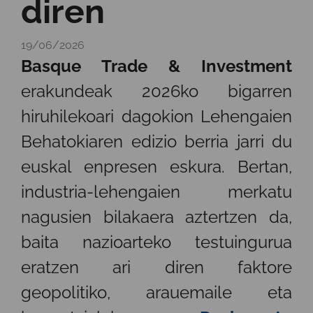
diren
19/06/2026
Basque Trade & Investment
erakundeak 2026ko bigarren
hiruhilekoari dagokion Lehengaien
Behatokiaren edizio berria jarri du
euskal enpresen eskura. Bertan,
industria-lehengaien merkatu
nagusien bilakaera aztertzen da,
baita nazioarteko testuingurua
eratzen ari diren faktore
geopolitiko, arauemaile eta