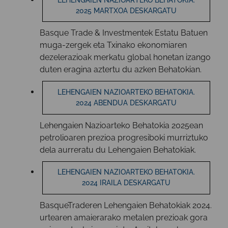
2025 MARTXOA DESKARGATU
Basque Trade & Investmentek Estatu Batuen
muga-zergek eta Txinako ekonomiaren
dezelerazioak merkatu global honetan izango
duten eragina aztertu du azken Behatokian.
LEHENGAIEN NAZIOARTEKO BEHATOKIA.
2024 ABENDUA DESKARGATU
Lehengaien Nazioarteko Behatokia 2025ean
petrolioaren prezioa progresiboki murriztuko
dela aurreratu du Lehengaien Behatokiak.
LEHENGAIEN NAZIOARTEKO BEHATOKIA.
2024 IRAILA DESKARGATU
BasqueTraderen Lehengaien Behatokiak 2024.
urtearen amaierarako metalen prezioak gora