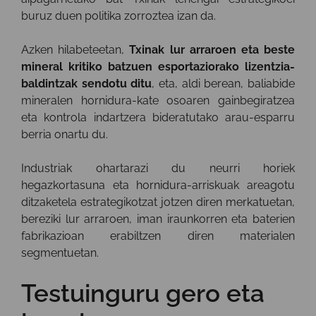
buruz duen politika zorroztea izan da.
Azken hilabeteetan,
Txinak lur arraroen eta beste
mineral kritiko batzuen esportaziorako lizentzia-
baldintzak sendotu ditu
, eta, aldi berean, baliabide
mineralen hornidura-kate osoaren gainbegiratzea
eta kontrola indartzera bideratutako arau-esparru
berria onartu du.
Industriak ohartarazi du neurri horiek
hegazkortasuna eta hornidura-arriskuak areagotu
ditzaketela estrategikotzat jotzen diren merkatuetan,
bereziki lur arraroen, iman iraunkorren eta baterien
fabrikazioan erabiltzen diren materialen
segmentuetan.
Testuinguru gero eta