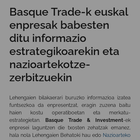
Basque Trade-k euskal
enpresak babesten
ditu informazio
estrategikoarekin eta
nazioartekotze-
zerbitzuekin
Lehengaien bilakaerari buruzko informazioa izatea
funtsezkoa da enpresentzat, eragin zuzena baitu
haien kostu operatiboetan eta merkatu-
estrategietan.
Basque Trade & Investment
-ek
enpresei laguntzen die txosten zehatzak emanez,
hala nola Lehengaien Behatoki hau edo
Nazioarteko