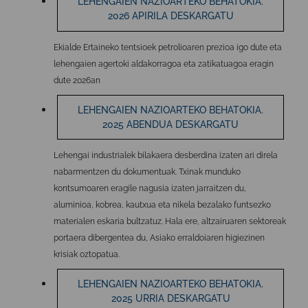
LEHENGAIEN NAZIOARTEKO BEHATOKIA.
2026 APIRILA DESKARGATU
Ekialde Ertaineko tentsioek petrolioaren prezioa igo dute eta
lehengaien agertoki aldakorragoa eta zatikatuagoa eragin
dute 2026an
LEHENGAIEN NAZIOARTEKO BEHATOKIA.
2025 ABENDUA DESKARGATU
Lehengai industrialek bilakaera desberdina izaten ari direla
nabarmentzen du dokumentuak. Txinak munduko
kontsumoaren eragile nagusia izaten jarraitzen du,
aluminioa, kobrea, kautxua eta nikela bezalako funtsezko
materialen eskaria bultzatuz. Hala ere, altzairuaren sektoreak
portaera dibergentea du, Asiako erraldoiaren higiezinen
krisiak oztopatua.
LEHENGAIEN NAZIOARTEKO BEHATOKIA.
2025 URRIA DESKARGATU