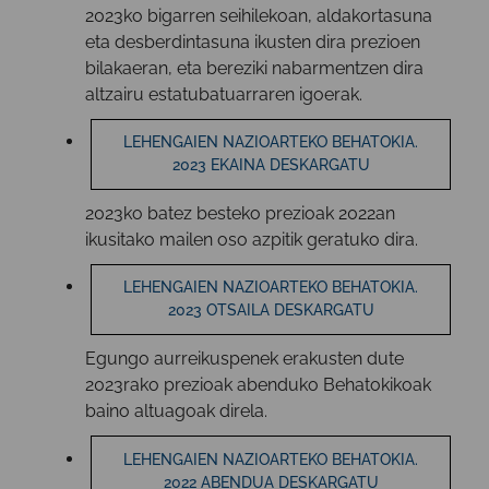
2023ko bigarren seihilekoan, aldakortasuna
eta desberdintasuna ikusten dira prezioen
bilakaeran, eta bereziki nabarmentzen dira
altzairu estatubatuarraren igoerak.
LEHENGAIEN NAZIOARTEKO BEHATOKIA.
2023 EKAINA DESKARGATU
2023ko batez besteko prezioak 2022an
ikusitako mailen oso azpitik geratuko dira.
LEHENGAIEN NAZIOARTEKO BEHATOKIA.
2023 OTSAILA DESKARGATU
Egungo aurreikuspenek erakusten dute
2023rako prezioak abenduko Behatokikoak
baino altuagoak direla.
LEHENGAIEN NAZIOARTEKO BEHATOKIA.
2022 ABENDUA DESKARGATU