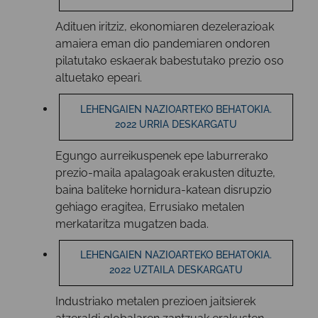
Adituen iritziz, ekonomiaren dezelerazioak
amaiera eman dio pandemiaren ondoren
pilatutako eskaerak babestutako prezio oso
altuetako epeari.
LEHENGAIEN NAZIOARTEKO BEHATOKIA.
2022 URRIA DESKARGATU
Egungo aurreikuspenek epe laburrerako
prezio-maila apalagoak erakusten dituzte,
baina baliteke hornidura-katean disrupzio
gehiago eragitea, Errusiako metalen
merkataritza mugatzen bada.
LEHENGAIEN NAZIOARTEKO BEHATOKIA.
2022 UZTAILA DESKARGATU
Industriako metalen prezioen jaitsierek