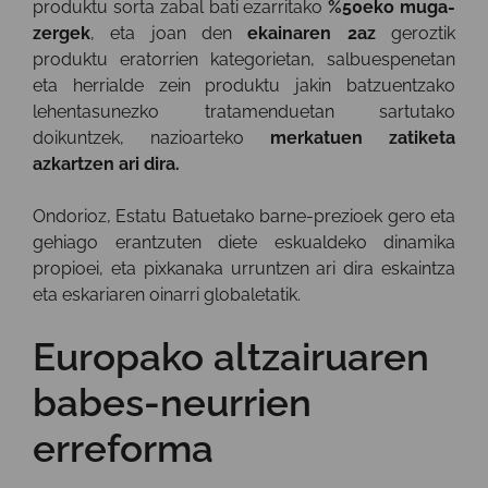
produktu sorta zabal bati ezarritako
%50eko muga-
zergek
, eta joan den
ekainaren 2az
geroztik
produktu eratorrien kategorietan, salbuespenetan
eta herrialde zein produktu jakin batzuentzako
lehentasunezko tratamenduetan sartutako
doikuntzek, nazioarteko
merkatuen zatiketa
azkartzen ari dira.
Ondorioz, Estatu Batuetako barne-prezioek gero eta
gehiago erantzuten diete eskualdeko dinamika
propioei, eta pixkanaka urruntzen ari dira eskaintza
eta eskariaren oinarri globaletatik.
Europako altzairuaren
babes-neurrien
erreforma