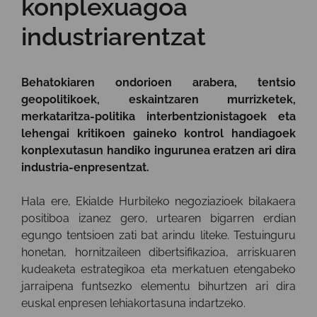
konplexuagoa
industriarentzat
Behatokiaren ondorioen arabera, tentsio
geopolitikoek, eskaintzaren murrizketek,
merkataritza-politika interbentzionistagoek eta
lehengai kritikoen gaineko kontrol handiagoek
konplexutasun handiko ingurunea eratzen ari dira
industria-enpresentzat.
Hala ere, Ekialde Hurbileko negoziazioek bilakaera
positiboa izanez gero, urtearen bigarren erdian
egungo tentsioen zati bat arindu liteke. Testuinguru
honetan, hornitzaileen dibertsifikazioa, arriskuaren
kudeaketa estrategikoa eta merkatuen etengabeko
jarraipena funtsezko elementu bihurtzen ari dira
euskal enpresen lehiakortasuna indartzeko.