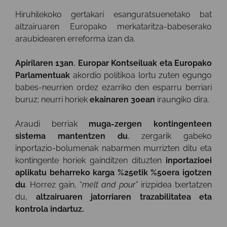
Hiruhilekoko gertakari esanguratsuenetako bat
altzairuaren Europako merkataritza-babeserako
araubidearen erreforma izan da.
Apirilaren 13an
,
Europar Kontseiluak eta Europako
Parlamentuak
akordio politikoa lortu zuten egungo
babes-neurrien ordez ezarriko den esparru berriari
buruz; neurri horiek
ekainaren 30ean
iraungiko dira.
Araudi berriak
muga-zergen kontingenteen
sistema mantentzen du
, zergarik gabeko
inportazio-bolumenak nabarmen murrizten ditu eta
kontingente horiek gainditzen dituzten
inportazioei
aplikatu beharreko karga %25etik %50era igotzen
du
. Horrez gain, “
melt and pour”
irizpidea txertatzen
du,
altzairuaren jatorriaren trazabilitatea eta
kontrola indartuz.