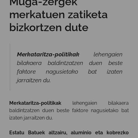
Muga-zergek
merkatuen zatiketa
bizkortzen dute
Merkataritza-politikak
lehengaien
bilakaera baldintzatzen duen beste
faktore nagusietako bat izaten
jarraitzen du.
Merkataritza-politikak
lehengaien bilakaera
baldintzatzen duen beste faktore nagusietako bat
izaten jarraitzen du.
Estatu Batuek
altzairu, aluminio eta kobrezko