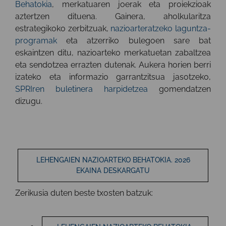
Behatokia
, merkatuaren joerak eta proiekzioak
aztertzen dituena. Gainera, aholkularitza
estrategikoko zerbitzuak,
nazioarteratzeko laguntza-
programak
eta atzerriko bulegoen sare bat
eskaintzen ditu, nazioarteko merkatuetan zabaltzea
eta sendotzea errazten dutenak. Aukera horien berri
izateko eta informazio garrantzitsua jasotzeko,
SPRIren buletinera harpidetzea
gomendatzen
dizugu.
LEHENGAIEN NAZIOARTEKO BEHATOKIA. 2026
EKAINA DESKARGATU
Zerikusia duten beste txosten batzuk: