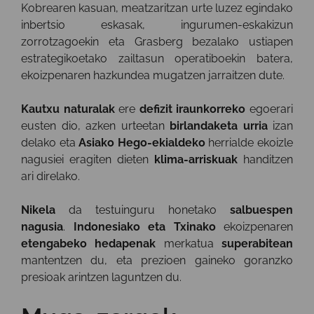
Kobrearen kasuan, meatzaritzan urte luzez egindako
inbertsio eskasak, ingurumen-eskakizun
zorrotzagoekin eta Grasberg bezalako ustiapen
estrategikoetako zailtasun operatiboekin batera,
ekoizpenaren hazkundea mugatzen jarraitzen dute.
Kautxu naturalak
ere
defizit iraunkorreko
egoerari
eusten dio, azken urteetan
birlandaketa urria
izan
delako eta
Asiako Hego-ekialdeko
herrialde ekoizle
nagusiei eragiten dieten
klima-arriskuak
handitzen
ari direlako.
Nikela
da testuinguru honetako
salbuespen
nagusia
.
Indonesiako eta Txinako
ekoizpenaren
etengabeko hedapenak
merkatua
superabitean
mantentzen du, eta prezioen gaineko goranzko
presioak arintzen laguntzen du.