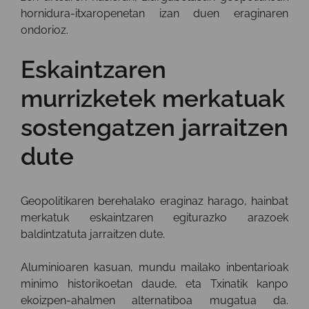
hornidura-itxaropenetan izan duen eraginaren
ondorioz.
Eskaintzaren
murrizketek merkatuak
sostengatzen jarraitzen
dute
Geopolitikaren berehalako eraginaz harago, hainbat
merkatuk eskaintzaren egiturazko arazoek
baldintzatuta jarraitzen dute.
Aluminioaren kasuan, mundu mailako inbentarioak
minimo historikoetan daude, eta Txinatik kanpo
ekoizpen-ahalmen alternatiboa mugatua da.