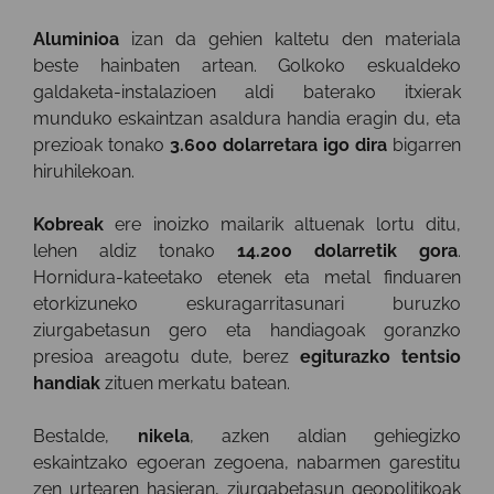
Aluminioa
izan da gehien kaltetu den materiala
beste hainbaten artean. Golkoko eskualdeko
galdaketa-instalazioen aldi baterako itxierak
munduko eskaintzan asaldura handia eragin du, eta
prezioak tonako
3.600 dolarretara igo dira
bigarren
hiruhilekoan.
Kobreak
ere inoizko mailarik altuenak lortu ditu,
lehen aldiz tonako
14.200 dolarretik gora
.
Hornidura-kateetako etenek eta metal finduaren
etorkizuneko eskuragarritasunari buruzko
ziurgabetasun gero eta handiagoak goranzko
presioa areagotu dute, berez
egiturazko tentsio
handiak
zituen merkatu batean.
Bestalde,
nikela
, azken aldian gehiegizko
eskaintzako egoeran zegoena, nabarmen garestitu
zen urtearen hasieran, ziurgabetasun geopolitikoak