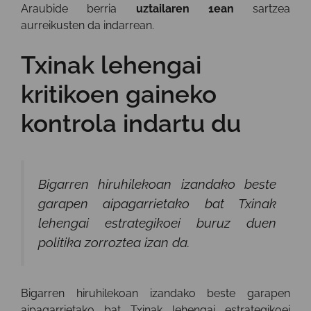
Araubide berria
uztailaren 1ean
sartzea
aurreikusten da indarrean.
Txinak lehengai
kritikoen gaineko
kontrola indartu du
Bigarren hiruhilekoan izandako beste
garapen aipagarrietako bat Txinak
lehengai estrategikoei buruz duen
politika zorroztea izan da.
Bigarren hiruhilekoan izandako beste garapen
aipagarrietako bat Txinak lehengai estrategikoei