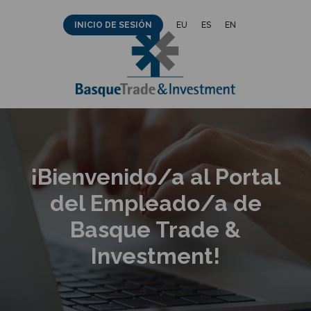
Saltar
EU
ES
EN
INICIO DE SESIÓN
al
contenido
¡Bienvenido/a al Portal
del Empleado/a de
Basque Trade &
Investment!