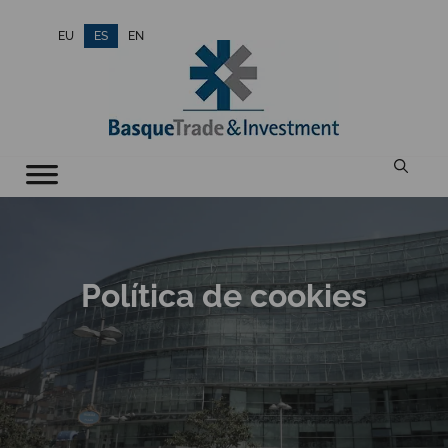
Saltar
EU
ES
EN
al
contenido
Política de cookies