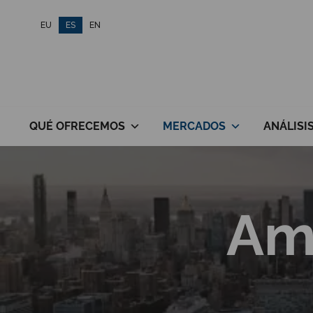
Saltar
EU
ES
EN
al
contenido
QUÉ OFRECEMOS
MERCADOS
ANÁLISI
Amé