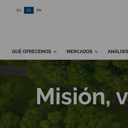
Saltar
EU
ES
EN
al
contenido
QUÉ OFRECEMOS
MERCADOS
ANÁLISI
Misión, 