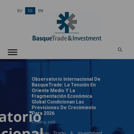
Saltar
EU
ES
EN
al
contenido
Observatorio Internacional De
BasqueTrade: La Tensión En
Oriente Medio Y La
Fragmentación Económica
Global Condicionan Las
Previsiones De Crecimiento
Observatorio Internacional
Para 2026
Mayo 2023
Jun 9, 2026
May 11, 2023
Basque Trade & Investment