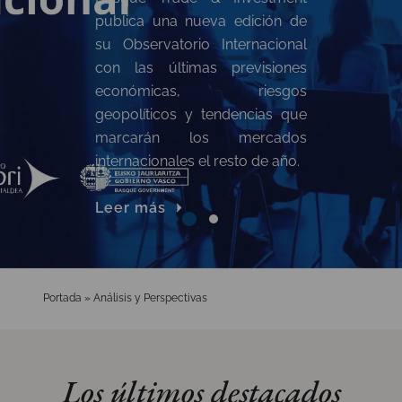
Detalles sobre el crecimiento
publica una nueva edición de
global, ‘At a glance’, perspectiva
su Observatorio Internacional
geográfica, global y sectorial…
con las últimas previsiones
económicas, riesgos
Leer más
geopolíticos y tendencias que
marcarán los mercados
internacionales el resto de año.
Leer más
Portada
»
Análisis y Perspectivas
Los últimos destacados