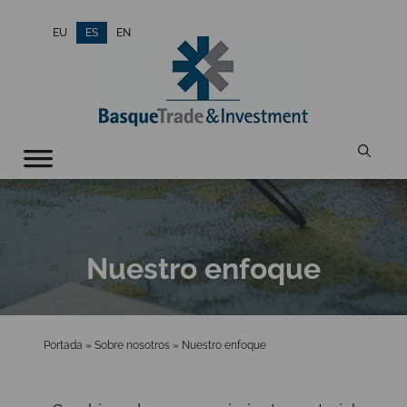
Saltar
EU
ES
EN
al
contenido
Nuestro enfoque
Portada
»
Sobre nosotros
»
Nuestro enfoque