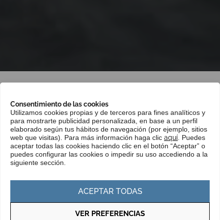
Portada
»
Mercados
»
Asia y Pacífico
»
India
Consentimiento de las cookies
Utilizamos cookies propias y de terceros para fines analíticos y
para mostrarte publicidad personalizada, en base a un perfil
India es un mercado de gran importancia
elaborado según tus hábitos de navegación (por ejemplo, sitios
para las empresas vascas debido a su
web que visitas). Para más información haga clic
aquí
. Puedes
aceptar todas las cookies haciendo clic en el botón “Aceptar” o
rápido crecimiento económico, su amplia
puedes configurar las cookies o impedir su uso accediendo a la
siguiente sección.
población y su creciente demanda de
bienes y servicios en sectores
ACEPTAR TODAS
estratégicos como tecnología,
manufactura, energía renovable y
VER PREFERENCIAS