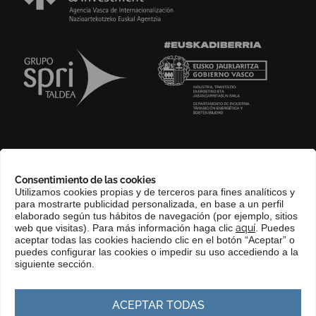
SOBRE NOSOTROS
Consentimiento de las cookies
COMPLIANCE CHANNEL
Utilizamos cookies propias y de terceros para fines analíticos y
para mostrarte publicidad personalizada, en base a un perfil
CONTACTO
elaborado según tus hábitos de navegación (por ejemplo, sitios
EUSKERA
web que visitas). Para más información haga clic
aquí
. Puedes
aceptar todas las cookies haciendo clic en el botón “Aceptar” o
PERFIL DEL CONTRATANTE
puedes configurar las cookies o impedir su uso accediendo a la
siguiente sección.
PORTAL DE TRANSPARENCIA
ACEPTAR TODAS