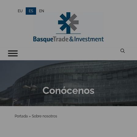
Saltar
EU
ES
EN
al
contenido
Conócenos
Portada
»
Sobre nosotros