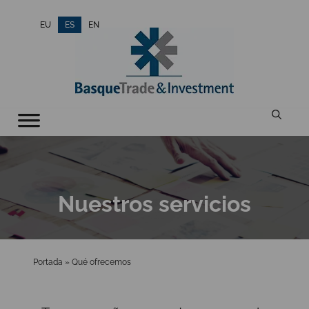
Saltar
EU
ES
EN
al
contenido
Nuestros servicios
Portada
»
Qué ofrecemos