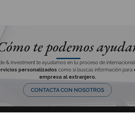
Cómo te podemos ayuda
e & Investment te ayudamos en tu proceso de internacionaliz
ervicios personalizados
como si buscas información para
empresa al extranjero.
CONTACTA CON NOSOTROS
SOBRE NOSOTROS
COMPLIANCE CHANNEL