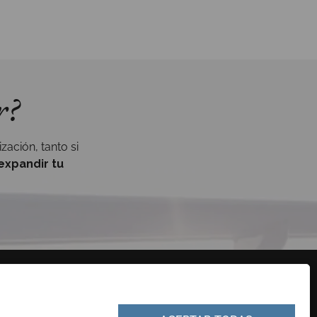
r?
ación, tanto si
expandir tu
CONTACTO
PERFIL DEL CONTRATANTE
EUSKERA
PORTAL DE TRANSPARENCIA