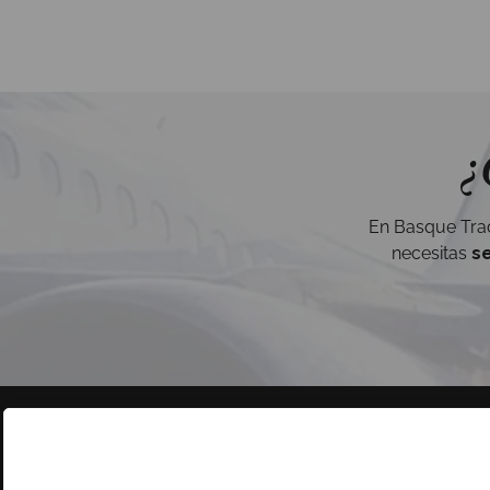
¿
En Basque Trad
necesitas
s