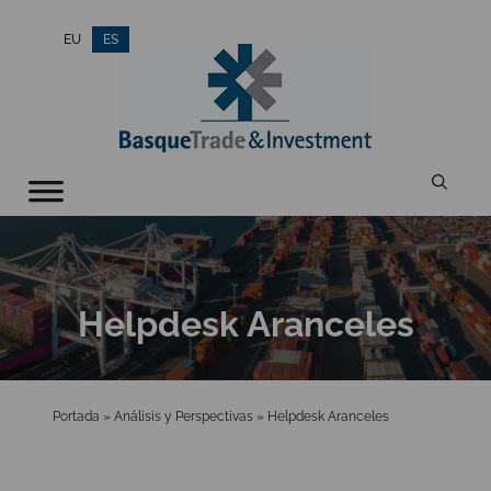
Saltar
EU
ES
al
contenido
Helpdesk Aranceles
Portada
»
Análisis y Perspectivas
»
Helpdesk Aranceles