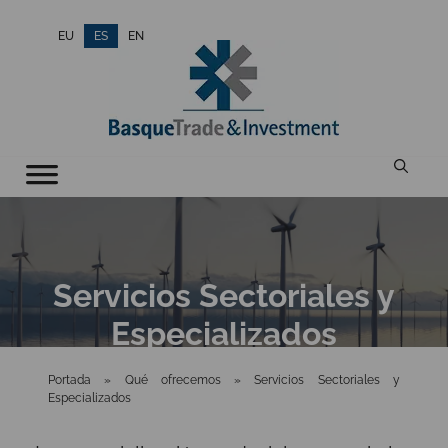
Saltar
EU
ES
EN
al
contenido
Servicios Sectoriales y
Especializados
Portada
»
Qué ofrecemos
»
Servicios Sectoriales y
Especializados