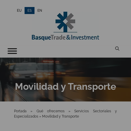
Saltar
EU
ES
EN
al
contenido
Movilidad y Transporte
Portada
»
Qué ofrecemos
»
Servicios Sectoriales y
Especializados
»
Movilidad y Transporte