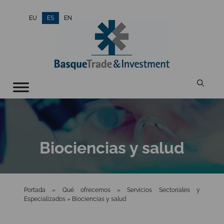
Saltar
EU
ES
EN
al
contenido
Biociencias y salud
Portada
»
Qué ofrecemos
»
Servicios Sectoriales y
Especializados
»
Biociencias y salud