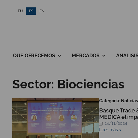
Saltar
EU
ES
EN
al
contenido
QUÉ OFRECEMOS
MERCADOS
ANÁLISI
Sector:
Biociencias
Categoría: Noticias
Basque Trade &
MEDICA el impa
14/11/2024
Leer más >