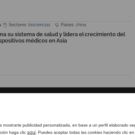
s
Sectores:
biociencias
Países:
china
ma su sistema de salud y lidera el crecimiento del
positivos médicos en Asia
SOBRE NOSOTROS
COMPLIANCE CHANNEL
ra mostrarte publicidad personalizada, en base a un perfil elaborado s
ación haga clic
aquí
. Puedes aceptar todas las cookies haciendo clic en