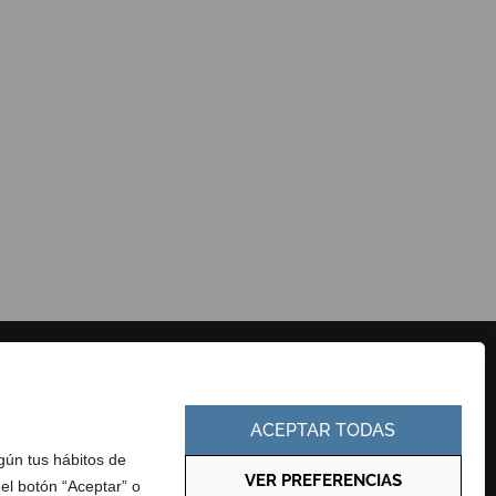
CONTACTO
PERFIL DEL CONTRATANTE
EUSKERA
PORTAL DE TRANSPARENCIA
ACEPTAR TODAS
egún tus hábitos de
VER PREFERENCIAS
 el botón “Aceptar” o