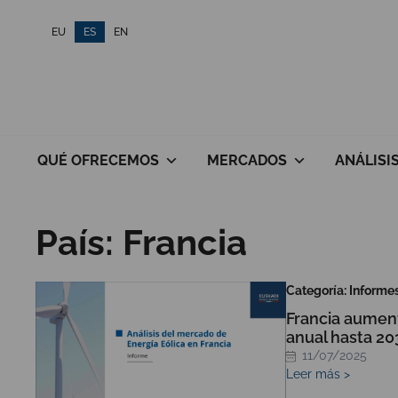
Saltar
EU
ES
EN
al
contenido
QUÉ OFRECEMOS
MERCADOS
ANÁLISI
País:
Francia
Categoría: Informe
Francia aument
anual hasta 20
11/07/2025
Leer más >