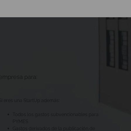
empresa para:
Si eres una StartUp además:
Todos los gastos subvencionables para
PYMES
Gastos derivados de la publicación de