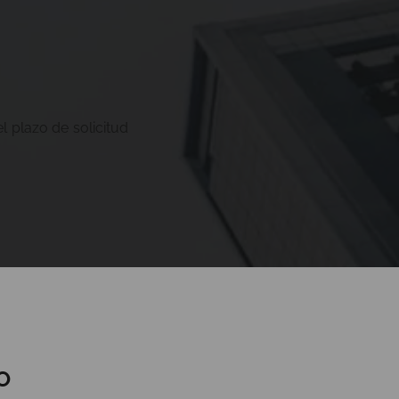
l plazo de solicitud
O