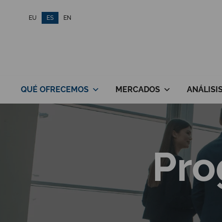
Saltar
EU
ES
EN
al
contenido
QUÉ OFRECEMOS
MERCADOS
ANÁLISI
Pro