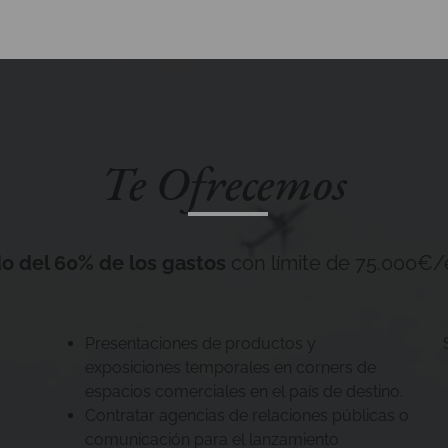
Te Ofrecemos
o del 60% de los gastos
con límite de 75.000€/
Presentaciones de productos y
exposiciones temporales en corners de
espacios comerciales en el país de destino.
Contratar agencias de relaciones públicas o
comunicación para el lanzamiento