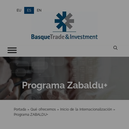
Saltar
EU
ES
EN
al
contenido
Programa Zabaldu+
Portada
»
Qué ofrecemos
»
Inicio de la Internacionalización
»
Programa ZABALDU+