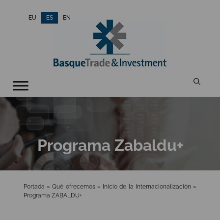
Saltar
EU
ES
EN
al
contenido
Programa Zabaldu+
Portada
»
Qué ofrecemos
»
Inicio de la Internacionalización
»
Programa ZABALDU+