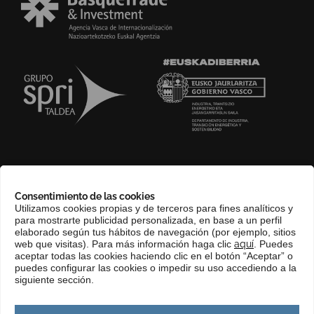
SOBRE NOSOTROS
Consentimiento de las cookies
COMPLIANCE CHANNEL
Utilizamos cookies propias y de terceros para fines analíticos y
para mostrarte publicidad personalizada, en base a un perfil
CONTACTO
elaborado según tus hábitos de navegación (por ejemplo, sitios
EUSKERA
web que visitas). Para más información haga clic
aquí
. Puedes
aceptar todas las cookies haciendo clic en el botón “Aceptar” o
PERFIL DEL CONTRATANTE
puedes configurar las cookies o impedir su uso accediendo a la
siguiente sección.
PORTAL DE TRANSPARENCIA