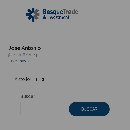
Jose Antonio
14/06/2024
Leer más >
Página
Página
←
Anterior
1
2
Buscar
BUSCAR