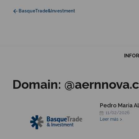
Saltar
BasqueTrade&Investment
al
contenido
INFO
Domain:
@aernnova.
Pedro Maria 
11/02/2026
Leer más >