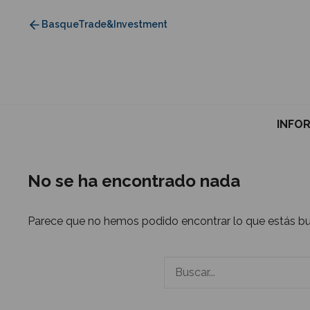
Saltar
BasqueTrade&Investment
al
contenido
INFO
No se ha encontrado nada
Parece que no hemos podido encontrar lo que estás b
Buscar: