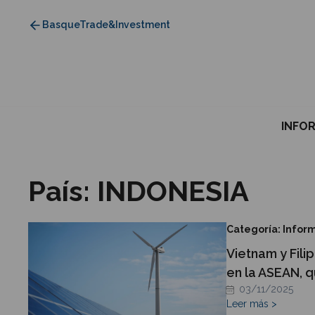
Saltar
BasqueTrade&Investment
al
contenido
INFO
País:
INDONESIA
Categoría: Infor
Vietnam y Fili
en la ASEAN, q
03/11/2025
Leer más >