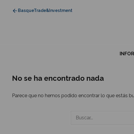
Saltar
BasqueTrade&Investment
al
contenido
INFO
No se ha encontrado nada
Parece que no hemos podido encontrar lo que estás b
Buscar: