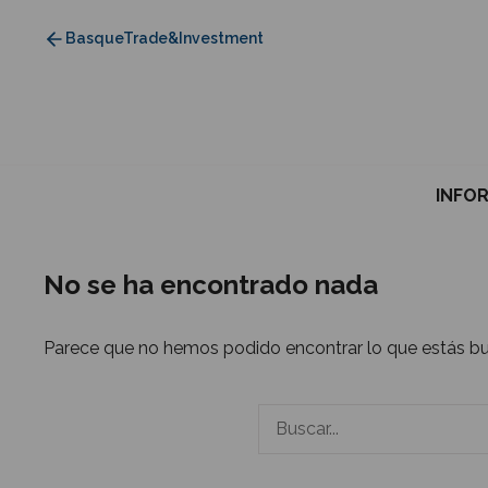
Saltar
BasqueTrade&Investment
al
contenido
INFO
No se ha encontrado nada
Parece que no hemos podido encontrar lo que estás b
Buscar: