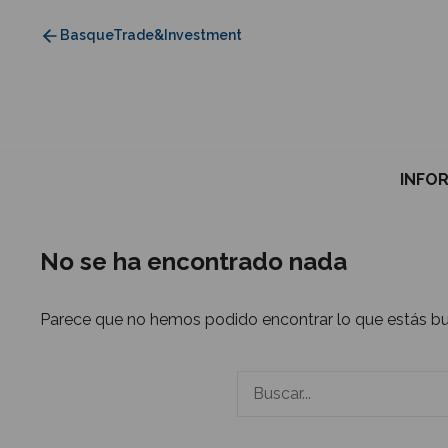
Saltar
BasqueTrade&Investment
al
contenido
INFO
No se ha encontrado nada
Parece que no hemos podido encontrar lo que estás b
Buscar: