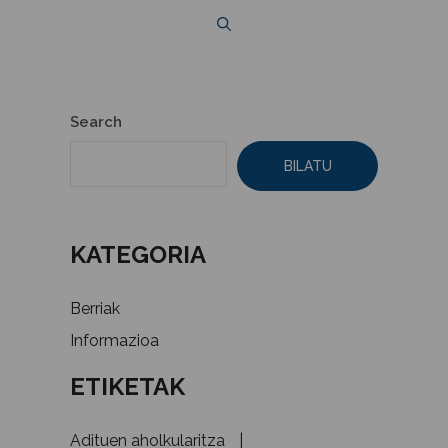
Search
BILATU
KATEGORIA
Berriak
Informazioa
ETIKETA
K
Adituen aholkularitza