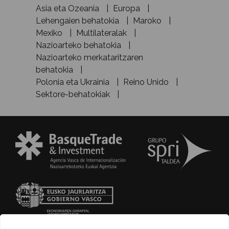
Asia eta Ozeania
Europa
Lehengaien behatokia
Maroko
Mexiko
Multilateralak
Nazioarteko behatokia
Nazioarteko merkataritzaren
behatokia
Polonia eta Ukrainia
Reino Unido
Sektore-behatokiak