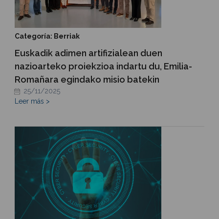
Categoría: Berriak
Euskadik adimen artifizialean duen
nazioarteko proiekzioa indartu du, Emilia-
Romañara egindako misio batekin
25/11/2025
Leer más >