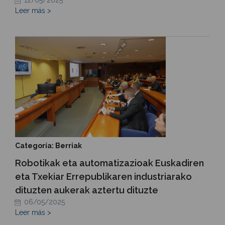
Leer más >
Categoría: Berriak
Robotikak eta automatizazioak Euskadiren
eta Txekiar Errepublikaren industriarako
dituzten aukerak aztertu dituzte
06/05/2025
Leer más >