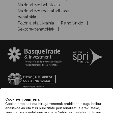
Nazioarteko behatokia
Nazioarteko merkataritzaren
behatokia
Polonia eta Ukrainia
Reino Unido
Sektore-behatokiak
Cookieen baimena
Cookie propioak eta hirugarrenenak erabiltzen ditugu helburu
analitikoekin eta zuri publizitate pertsonalizatua erakusteko,
zure nabigazio-ohituren arabera (adibidez bisitatzen dituzun