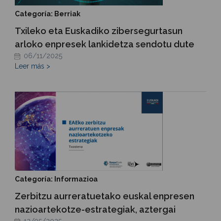
Categoría: Berriak
Txileko eta Euskadiko zibersegurtasun
arloko enpresek lankidetza sendotu dute
06/11/2025
Leer más >
Categoría: Informazioa
Zerbitzu aurreratuetako euskal enpresen
nazioartekotze-estrategiak, aztergai
12/05/2025