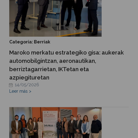
Categoría: Berriak
Maroko merkatu estrategiko gisa: aukerak
automobilgintzan, aeronautikan,
berriztagarrietan, IKTetan eta
azpiegituretan
14/05/2026
Leer más >