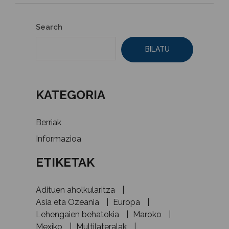
Search
BILATU
KATEGORIA
Berriak
Informazioa
ETIKETA
K
Adituen aholkularitza
Asia eta Ozeania
Europa
Lehengaien behatokia
Maroko
Mexiko
Multilateralak