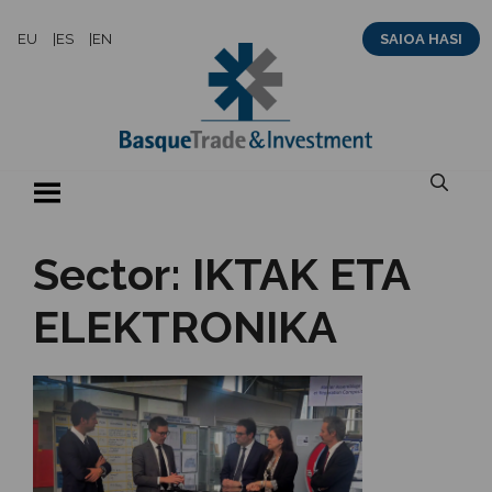
Skip
EU
ES
EN
SAIOA HASI
to
content
Sector:
IKTAK ETA
ELEKTRONIKA