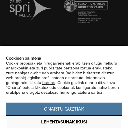
GURI BURUZ
Cookieen baimena
COMPLIANCE CHANNEL
Cookie propioak eta hirugarrenenak erabiltzen ditugu helburu
analitikoekin eta zuri publizitate pertsonalizatua erakusteko,
HARREMANETARAKO
zure nabigazio-ohituren arabera (adibidez bisitatzen dituzun
EUSKARA
web orriak) eginiko profil batean oinarrituta. Informazio
gehiagorako klikatu
hemen
. Cookie guztiak onartu ditzakezu
KONTRATATZAILEAREN PROFILA
“Onartu” botoia klikatuz edo cookie-ak konfiguratu nahiz beren
erabilpena eragotz dezakezu hurrengo atalera sartuz
GARDENTASUN ATARIA
ONARTU GUZTIAK
LEHENTASUNAK IKUSI