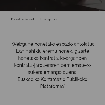
Portada
»
Kontratatzailearen profila
“Webgune honetako espazio antolatua
izan nahi du eremu honek, gizarte
honetako kontratazio-organoen
kontratu-jardueraren berri emateko
aukera emango duena.
Euskadiko Kontratazio Publikoko
Plataforma
”