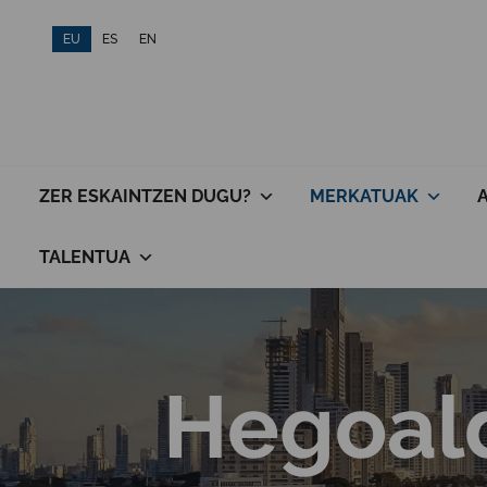
Skip
EU
ES
EN
to
content
ZER ESKAINTZEN DUGU?
MERKATUAK
TALENTUA
Hegoald