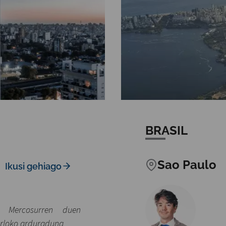
BRASIL
Sao Paulo
Ikusi gehiago
– Mercosurren duen
arloko arduraduna