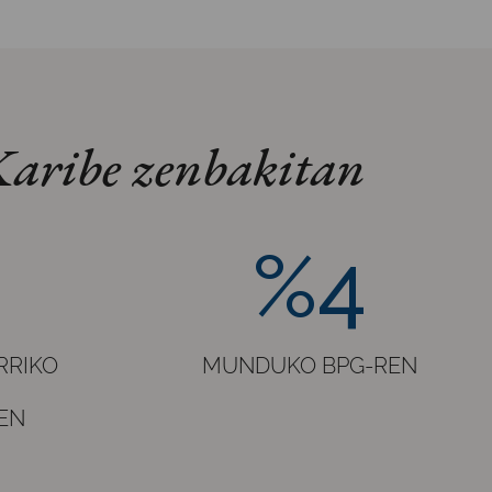
Karibe zenbakitan
%4
%4
RRIKO
MUNDUKO BPG-REN
EN