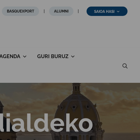
BASQUEXPORT
ALUMNI
SAIOA HASI
AGENDA
GURI BURUZ
dialdeko