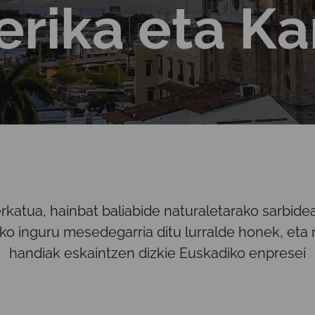
rika eta Ka
katua, hainbat baliabide naturaletarako sarbidea
o inguru mesedegarria ditu lurralde honek, eta
handiak eskaintzen dizkie Euskadiko enpresei