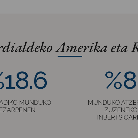
rdialdeko Amerika eta 
%8
18.6
%8
ADIKO MUNDUKO
MUNDUKO ATZE
EZARPENEN
ZUZENEKO
INBERTSIOAR