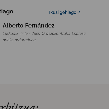
tiago
Ikusi gehiago
Alberto Fernández
Euskadik Txilen duen Ordezakaritzako Enpresa
arloko arduraduna
rbitzua: