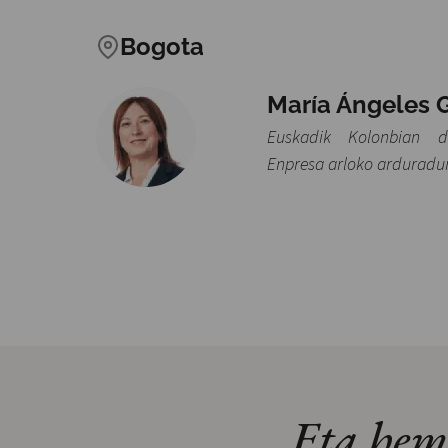
Bogota
María Ángeles 
Euskadik Kolonbian d
Enpresa arloko arduradu
Eta hem