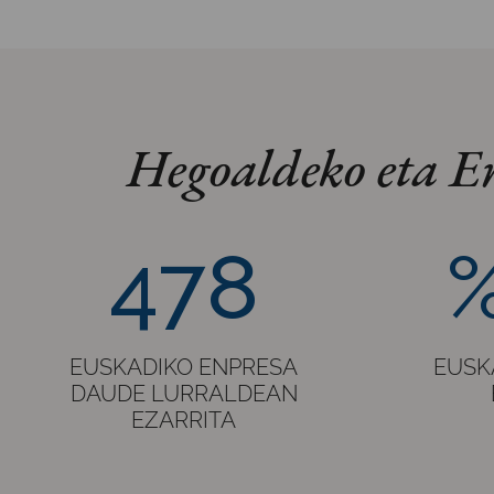
Hegoaldeko eta E
478
%18.6
478
%
EUSKADIKO ENPRESA
EUSK
DAUDE LURRALDEAN
EZARRITA