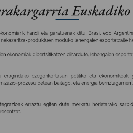
erakargarria Euskadiko 
nomiarik handi eta garatuenak ditu; Brasil edo Argentina,
o nekazaritza-produktuen moduko lehengaien esportatzaile ha
n ekonomiak dibertsifikatzen dihardute, lehengaien esportaz
uak eragindako ezegonkortasun politiko eta ekonomikoa
izazio-prozesu betean baitago, eta energia berriztagarrien z
egrazioak erraztu egiten dute merkatu horietarako sarbid
resentzat.