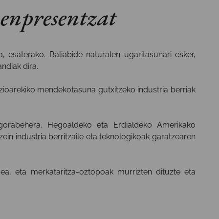
enpresentzat
 esaterako. Baliabide naturalen ugaritasunari esker,
ndiak dira.
ioarekiko mendekotasuna gutxitzeko industria berriak
k gorabehera, Hegoaldeko eta Erdialdeko Amerikako
ein industria berritzaile eta teknologikoak garatzearen
ea, eta merkataritza-oztopoak murrizten dituzte eta