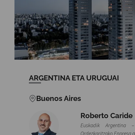
ARGENTINA ETA URUGUAI
Buenos Aires
Roberto Caride
Euskadik Argentina 
Ordezkaritzako Enpresa 