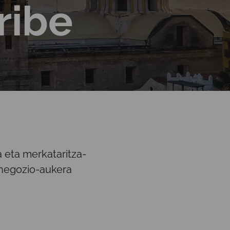
ribe
 eta merkataritza-
 negozio-aukera