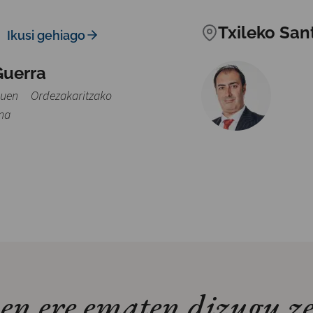
Txileko San
Ikusi gehiago
Guerra
uen Ordezakaritzako
na
en ere ematen dizugu ze