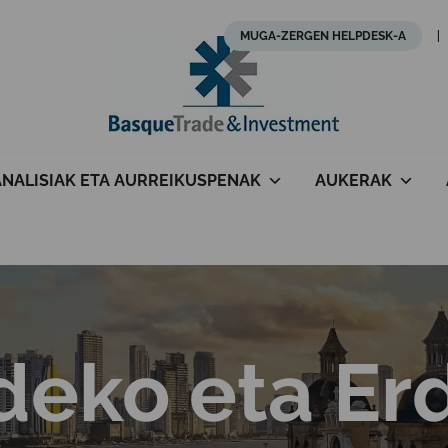
MUGA-ZERGEN HELPDESK-A
ANALISIAK ETA AURREIKUSPENAK
AUKERAK
eko eta Er