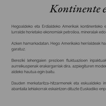
Kontinente 
Hegoaldeko eta Erdialdeko Amerikak kontinenteko eko
lurralde horietako ekonomiak petrolioa, mineralak ed
Azken hamarkadatan, Hego Amerikako herrialdeak haie
garatuz.
Bereziki lehengaien prezioen fluktuazioen inpakt
aurreikuspenak erakargarriak dira, azpiegituren modern
aldeko hautua egin baitu.
Dauden merkataritza-hitzarmenek eta eskualdeko int
abantaila lehiakorrak eskaintzen dituzte Euskadiko enp