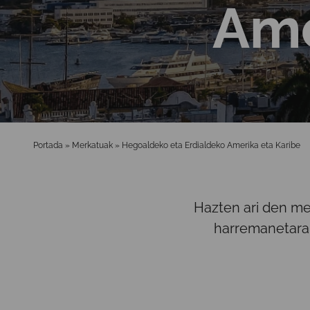
Ame
Portada
»
Merkatuak
»
Hegoaldeko eta Erdialdeko Amerika eta Karibe
Hazten ari den mer
harremanetarak