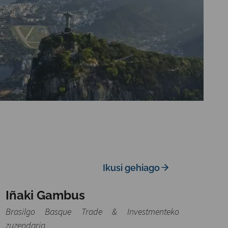
Ikusi gehiago
Iñaki Gambus
Brasilgo Basque Trade & Investmenteko
zuzendaria