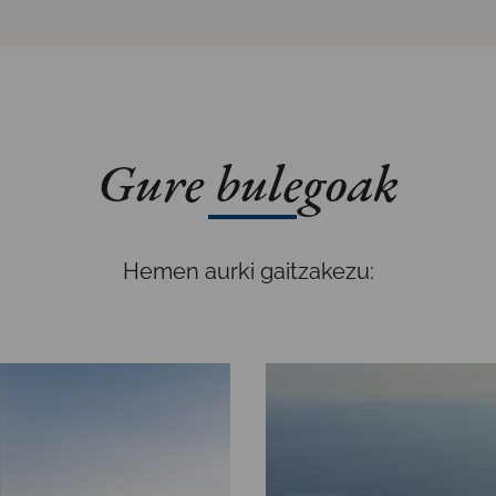
Gure bulegoak
Hemen aurki gaitzakezu: