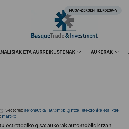
MUGA-ZERGEN HELPDESK-A
ANALISIAK ETA AURREIKUSPENAK
AUKERAK
Sectores:
aeronautika
automobilgintza
elektronika eta iktak
:
maroko
 estrategiko gisa: aukerak automobilgintzan,