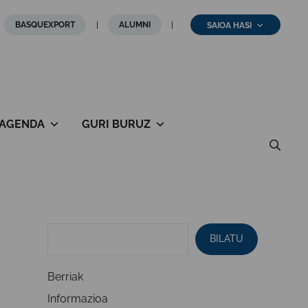
BASQUEXPORT
ALUMNI
SAIOA HASI
AGENDA
GURI BURUZ
BILATU
Berriak
Informazioa