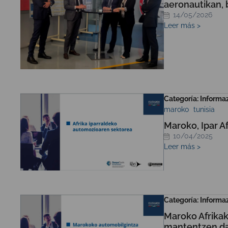
aeronautikan, 
14/05/2026
Leer más >
Categoría: Informa
maroko
tunisia
Maroko, Ipar A
10/04/2025
Leer más >
Categoría: Informa
Maroko Afrika
mantentzen d