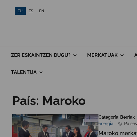
Skip
EU
ES
EN
to
content
ZER ESKAINTZEN DUGU?
MERKATUAK
TALENTUA
País:
Maroko
Categoría: Berriak
energia
Países
Maroko merkatu