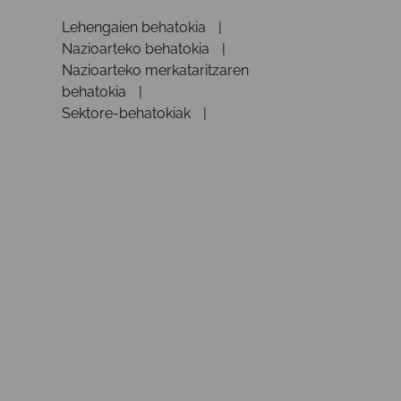
Lehengaien behatokia
Nazioarteko behatokia
Nazioarteko merkataritzaren
behatokia
Sektore-behatokiak