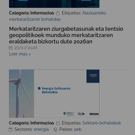
Categoría: Informazioa
Etiquetas:
Nazioarteko
merkataritzaren behatokia
Merkataritzaren ziurgabetasunak eta tentsio
geopolitikoek munduko merkataritzaren
eraldaketa bizkortu dute 2026an
23/07/2026
Leer más >
Categoría: Informazioa
Etiquetas:
Sektore-behatokiak
Sectores:
energia
Países:
aeb