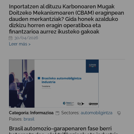
Inportatzen al dituzu Karbonoaren Mugak
Doitzeko Mekanismoaren (CBAM) eraginpean
dauden merkantziak? Gida honek azalduko
dizkizu horren eragin operatiboa eta
finantzarioa aurrez ikusteko gakoak
30/04/2026
Leer más >
Categoría: Informazioa
Sectores:
automobilgintza
Países:
brasil
Brasil automozio-garapenaren fase berri