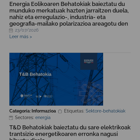
Energia Eolikoaren Behatokiak baieztatu du
munduko merkatuak hazten jarraitzen duela,
nahiz eta erregulazio-, industria- eta
geografia-mailako polarizazioa areagotu den
23/07/2026
Leer más >
Categoría: Informazioa
Etiquetas:
Sektore-behatokiak
Sectores:
energia
T&D Behatokiak baieztatu du sare elektrikoak
trantsizio energetikoaren erronka nagusi