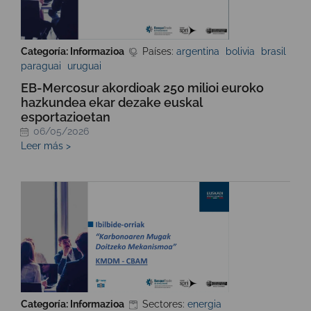
Categoría: Informazioa
Países:
argentina
bolivia
brasil
paraguai
uruguai
EB-Mercosur akordioak 250 milioi euroko
hazkundea ekar dezake euskal
esportazioetan
06/05/2026
Leer más >
Categoría: Informazioa
Sectores:
energia