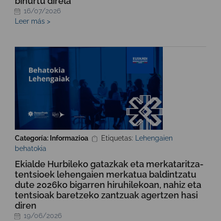
bihurtu direla
16/07/2026
Leer más >
Categoría: Informazioa
Etiquetas:
Lehengaien
behatokia
Ekialde Hurbileko gatazkak eta merkataritza-
tentsioek lehengaien merkatua baldintzatu
dute 2026ko bigarren hiruhilekoan, nahiz eta
tentsioak baretzeko zantzuak agertzen hasi
diren
19/06/2026