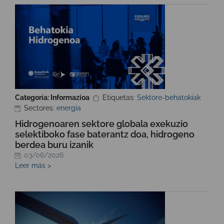
Categoría: Informazioa
Etiquetas:
Sektore-behatokiak
Sectores:
energia
Hidrogenoaren sektore globala exekuzio
selektiboko fase baterantz doa, hidrogeno
berdea buru izanik
03/06/2026
Leer más >