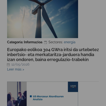
Categoría: Informazioa
Sectores:
energia
Europako eolikoa 304 GWra iritsi da urtebetez
inbertsio- eta merkataritza-jarduera handia
izan ondoren, baina erregulazio-trabekin
12/05/2026
Leer más >