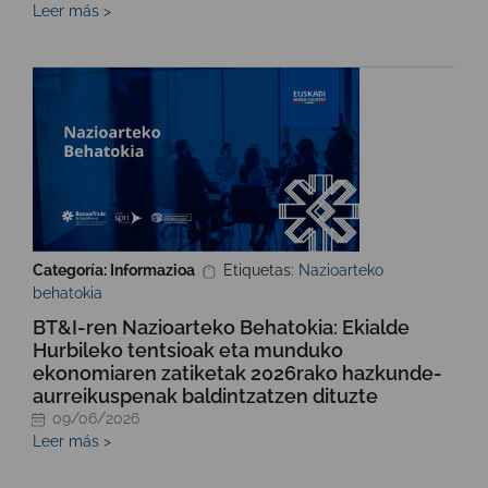
Leer más >
Categoría: Informazioa
Etiquetas:
Nazioarteko
behatokia
BT&I-ren Nazioarteko Behatokia: Ekialde
Hurbileko tentsioak eta munduko
ekonomiaren zatiketak 2026rako hazkunde-
aurreikuspenak baldintzatzen dituzte
09/06/2026
Leer más >