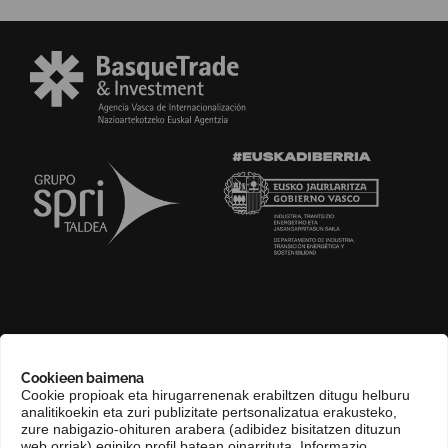
GURI BURUZ
Cookieen baimena
COMPLIANCE CHANNEL
Cookie propioak eta hirugarrenenak erabiltzen ditugu helburu
analitikoekin eta zuri publizitate pertsonalizatua erakusteko,
HARREMANETARAKO
zure nabigazio-ohituren arabera (adibidez bisitatzen dituzun
EUSKARA
web orriak) eginiko profil batean oinarrituta. Informazio