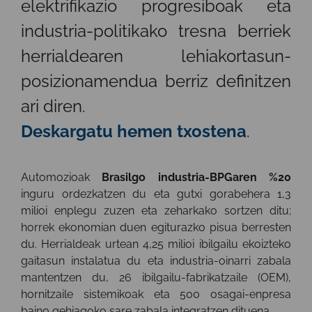
elektrifikazio progresiboak eta
industria-politikako tresna berriek
herrialdearen lehiakortasun-
posizionamendua berriz definitzen
ari diren.
Deskargatu hemen txostena
.
Automozioak
Brasilgo industria-BPGaren %20
inguru ordezkatzen du eta gutxi gorabehera 1,3
milioi enplegu zuzen eta zeharkako sortzen ditu;
horrek ekonomian duen egiturazko pisua berresten
du. Herrialdeak urtean 4,25 milioi ibilgailu ekoizteko
gaitasun instalatua du eta industria-oinarri zabala
mantentzen du, 26 ibilgailu-fabrikatzaile (OEM),
hornitzaile sistemikoak eta 500 osagai-enpresa
baino gehiagoko sare zabala integratzen dituena.