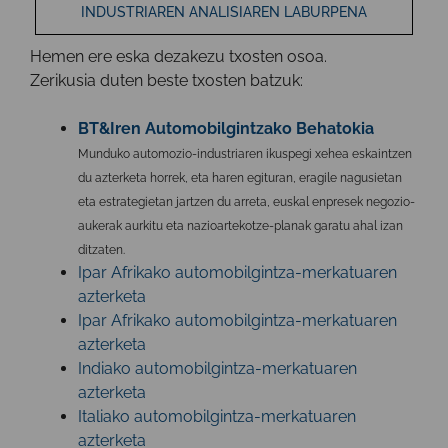
INDUSTRIAREN ANALISIAREN LABURPENA
Hemen ere
eska dezakezu txosten osoa
.
Zerikusia duten beste txosten batzuk:
BT&Iren Automobilgintzako Behatokia
Munduko automozio-industriaren ikuspegi xehea eskaintzen
du azterketa horrek, eta haren egituran, eragile nagusietan
eta estrategietan jartzen du arreta, euskal enpresek negozio-
aukerak aurkitu eta nazioartekotze-planak garatu ahal izan
ditzaten.
Ipar Afrikako automobilgintza-merkatuaren
azterketa
Ipar Afrikako automobilgintza-merkatuaren
azterketa
Indiako automobilgintza-merkatuaren
azterketa
Italiako automobilgintza-merkatuaren
azterketa