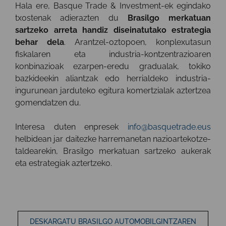
Hala ere, Basque Trade & Investment-ek egindako
txostenak adierazten du
Brasilgo merkatuan
sartzeko arreta handiz diseinatutako estrategia
behar dela
. Arantzel-oztopoen, konplexutasun
fiskalaren eta industria-kontzentrazioaren
konbinazioak ezarpen-eredu gradualak, tokiko
bazkideekin aliantzak edo herrialdeko industria-
ingurunean jarduteko egitura komertzialak aztertzea
gomendatzen du.
Interesa duten enpresek
info@basquetrade.eus
helbidean jar daitezke harremanetan nazioartekotze-
taldearekin, Brasilgo merkatuan sartzeko aukerak
eta estrategiak aztertzeko.
DESKARGATU BRASILGO AUTOMOBILGINTZAREN