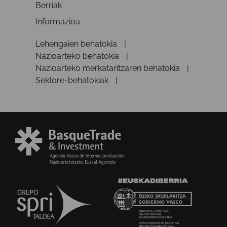
Berriak
Informazioa
Lehengaien behatokia
Nazioarteko behatokia
Nazioarteko merkataritzaren behatokia
Sektore-behatokiak