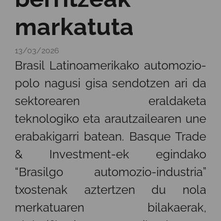
markatuta
13/03/2026
Brasil Latinoamerikako automozio-
polo nagusi gisa sendotzen ari da
sektorearen eraldaketa
teknologiko eta arautzailearen une
erabakigarri batean. Basque Trade
& Investment-ek egindako
“Brasilgo automozio-industria”
txostenak aztertzen du nola
merkatuaren bilakaerak,