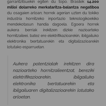
garrantzitsuekin egiten du topo. Brasilek
14.200
milioi dolarreko merkataritza-balantza negatiboa
du osagaien arloan; horrek agerian uzten du tokiko
industria hornitzeko inportazio teknologikoekiko
mendekotasun handia dagoela. Egoera horrek
aukera berriak irekitzen dizkie nazioarteko
hornitzaileei, batez ere elektrifikazioarekin, ibilgailuko
elektronika txertatuarekin eta digitalizazioarekin
lotutako esparruetan.
Aukera potentzialak irekitzen dira
nazioarteko hornitzaileentzat, bereziki
elektrifikazioarekin, ibilgailuko
elektronika txertatuarekin eta
ibilgailuaren digitalizazioarekin lotutako
arloetan.