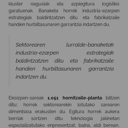
kluster nagusiak eta azpiegitura logistiko
garatuenak. Banaketa horrek industria-ezarpen
estrategiak baldintzatzen ditu eta fabrikatzaile
handien hurbiltasunaren garrantzia indartzen du.
Sektorearen lurralde-banaketak
industria-ezarpen estrategiak
baldintzatzen ditu eta fabrikatzaile
handien hurbiltasunaren garrantzia
indartzen du.
Ekoizpen-sareak
1.051 hornitzaile-planta
biltzen
ditu; horrek sektorearekin lotutako sarearen
dimentsioa erakusten du. Egitura horrek aukera
berriak sortzen ditu teknologia jakinetan
espezializatutako enpresentzat, baina, aldi berean,