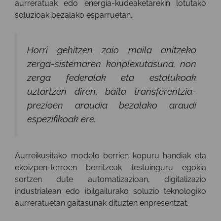
aurreratuak edo energia-kudeaketarekin lotutako
soluzioak bezalako esparruetan.
Horri gehitzen zaio maila anitzeko
zerga-sistemaren konplexutasuna, non
zerga federalak eta estatukoak
uztartzen diren, baita transferentzia-
prezioen araudia bezalako araudi
espezifikoak ere.
Aurreikusitako modelo berrien kopuru handiak eta
ekoizpen-lerroen berritzeak testuinguru egokia
sortzen dute automatizazioan, digitalizazio
industrialean edo ibilgailurako soluzio teknologiko
aurreratuetan gaitasunak dituzten enpresentzat.