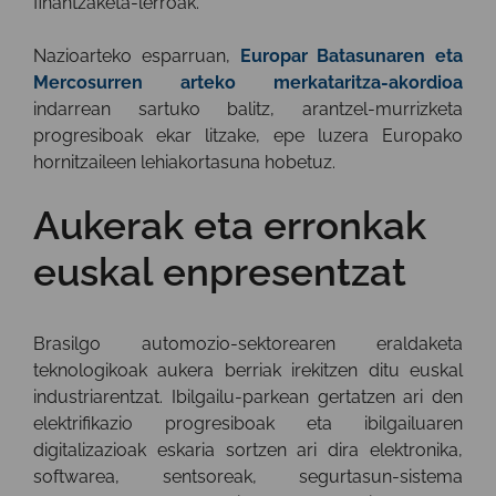
finantzaketa-lerroak.
Nazioarteko esparruan,
Europar Batasunaren eta
Mercosurren arteko merkataritza-akordioa
indarrean sartuko balitz, arantzel-murrizketa
progresiboak ekar litzake, epe luzera Europako
hornitzaileen lehiakortasuna hobetuz.
Aukerak eta erronkak
euskal enpresentzat
Brasilgo automozio-sektorearen eraldaketa
teknologikoak aukera berriak irekitzen ditu euskal
industriarentzat. Ibilgailu-parkean gertatzen ari den
elektrifikazio progresiboak eta ibilgailuaren
digitalizazioak eskaria sortzen ari dira elektronika,
softwarea, sentsoreak, segurtasun-sistema