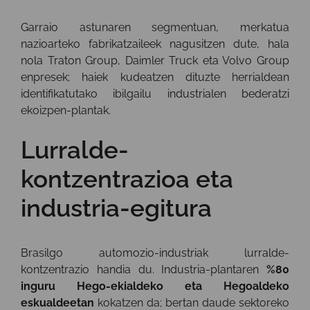
Garraio astunaren segmentuan, merkatua
nazioarteko fabrikatzaileek nagusitzen dute, hala
nola Traton Group, Daimler Truck eta Volvo Group
enpresek; haiek kudeatzen dituzte herrialdean
identifikatutako ibilgailu industrialen bederatzi
ekoizpen-plantak.
Lurralde-
kontzentrazioa eta
industria-egitura
Brasilgo automozio-industriak lurralde-
kontzentrazio handia du. Industria-plantaren
%80
inguru Hego-ekialdeko eta Hegoaldeko
eskualdeetan
kokatzen da; bertan daude sektoreko