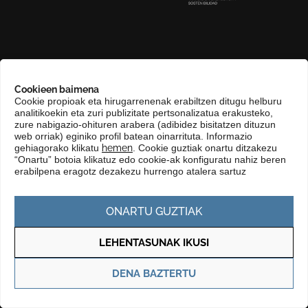
GURI BURUZ
Cookieen baimena
COMPLIANCE CHANNEL
Cookie propioak eta hirugarrenenak erabiltzen ditugu helburu
analitikoekin eta zuri publizitate pertsonalizatua erakusteko,
HARREMANETARAKO
zure nabigazio-ohituren arabera (adibidez bisitatzen dituzun
EUSKARA
web orriak) eginiko profil batean oinarrituta. Informazio
gehiagorako klikatu
hemen
. Cookie guztiak onartu ditzakezu
KONTRATATZAILEAREN PROFILA
“Onartu” botoia klikatuz edo cookie-ak konfiguratu nahiz beren
erabilpena eragotz dezakezu hurrengo atalera sartuz
GARDENTASUN ATARIA
ONARTU GUZTIAK
LEHENTASUNAK IKUSI
Pribatutasun politika
Cookie politika
DENA BAZTERTU
© Copyright 2025 Basque Trade & Investment. Todos los derechos
reservados