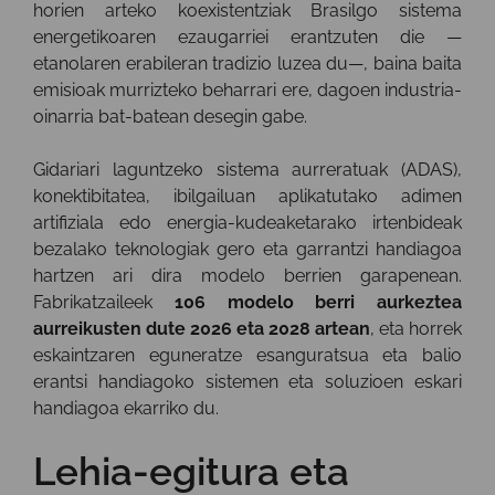
horien arteko koexistentziak Brasilgo sistema
energetikoaren ezaugarriei erantzuten die —
etanolaren erabileran tradizio luzea du—, baina baita
emisioak murrizteko beharrari ere, dagoen industria-
oinarria bat-batean desegin gabe.
Gidariari laguntzeko sistema aurreratuak (ADAS),
konektibitatea, ibilgailuan aplikatutako adimen
artifiziala edo energia-kudeaketarako irtenbideak
bezalako teknologiak gero eta garrantzi handiagoa
hartzen ari dira modelo berrien garapenean.
Fabrikatzaileek
106 modelo berri aurkeztea
aurreikusten dute 2026 eta 2028 artean
, eta horrek
eskaintzaren eguneratze esanguratsua eta balio
erantsi handiagoko sistemen eta soluzioen eskari
handiagoa ekarriko du.
Lehia-egitura eta