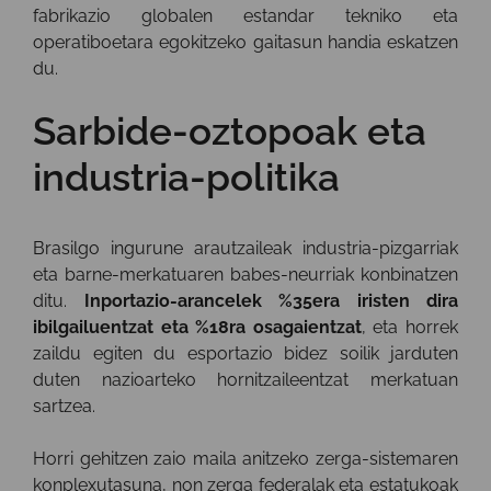
fabrikazio globalen estandar tekniko eta
operatiboetara egokitzeko gaitasun handia eskatzen
du.
Sarbide-oztopoak eta
industria-politika
Brasilgo ingurune arautzaileak industria-pizgarriak
eta barne-merkatuaren babes-neurriak konbinatzen
ditu.
Inportazio-arancelek %35era iristen dira
ibilgailuentzat eta %18ra osagaientzat
, eta horrek
zaildu egiten du esportazio bidez soilik jarduten
duten nazioarteko hornitzaileentzat merkatuan
sartzea.
Horri gehitzen zaio maila anitzeko zerga-sistemaren
konplexutasuna, non zerga federalak eta estatukoak