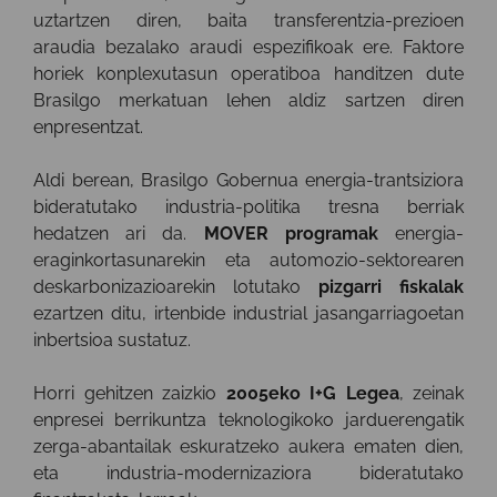
uztartzen diren, baita transferentzia-prezioen
araudia bezalako araudi espezifikoak ere. Faktore
horiek konplexutasun operatiboa handitzen dute
Brasilgo merkatuan lehen aldiz sartzen diren
enpresentzat.
Aldi berean, Brasilgo Gobernua energia-trantsiziora
bideratutako industria-politika tresna berriak
hedatzen ari da.
MOVER programak
energia-
eraginkortasunarekin eta automozio-sektorearen
deskarbonizazioarekin lotutako
pizgarri fiskalak
ezartzen ditu, irtenbide industrial jasangarriagoetan
inbertsioa sustatuz.
Horri gehitzen zaizkio
2005eko I+G Legea
, zeinak
enpresei berrikuntza teknologikoko jarduerengatik
zerga-abantailak eskuratzeko aukera ematen dien,
eta industria-modernizaziora bideratutako