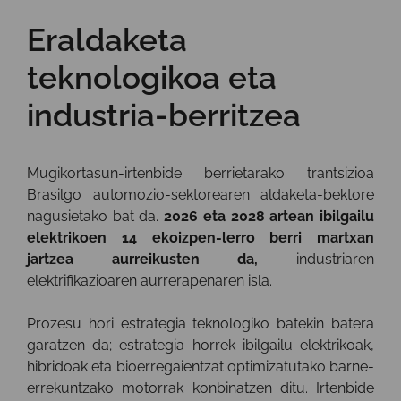
Eraldaketa
teknologikoa eta
industria-berritzea
Mugikortasun-irtenbide berrietarako trantsizioa
Brasilgo automozio-sektorearen aldaketa-bektore
nagusietako bat da.
2026 eta 2028 artean ibilgailu
elektrikoen 14 ekoizpen-lerro berri
martxan
jartzea aurreikusten da,
industriaren
elektrifikazioaren aurrerapenaren isla.
Prozesu hori estrategia teknologiko batekin batera
garatzen da; estrategia horrek ibilgailu elektrikoak,
hibridoak eta bioerregaientzat optimizatutako barne-
errekuntzako motorrak konbinatzen ditu. Irtenbide