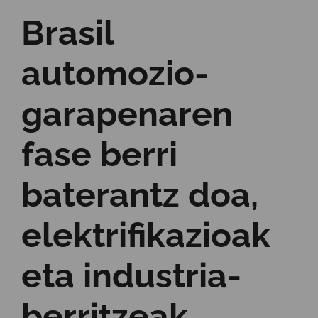
Brasil
automozio-
garapenaren
fase berri
baterantz doa,
elektrifikazioak
eta industria-
berritzeak