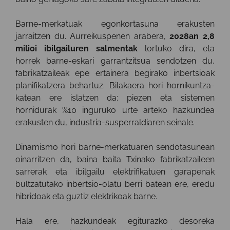
Barne-merkatuak egonkortasuna erakusten
jarraitzen du. Aurreikuspenen arabera,
2028an 2,8
milioi ibilgailuren salmentak
lortuko dira, eta
horrek barne-eskari garrantzitsua sendotzen du,
fabrikatzaileak epe ertainera begirako inbertsioak
planifikatzera behartuz. Bilakaera hori hornikuntza-
katean ere islatzen da: piezen eta sistemen
hornidurak %10 inguruko urte arteko hazkundea
erakusten du, industria-susperraldiaren seinale.
Dinamismo hori barne-merkatuaren sendotasunean
oinarritzen da, baina baita Txinako fabrikatzaileen
sarrerak eta ibilgailu elektrifikatuen garapenak
bultzatutako inbertsio-olatu berri batean ere, eredu
hibridoak eta guztiz elektrikoak barne.
Hala ere, hazkundeak egiturazko desoreka