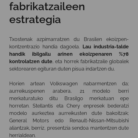
fabrikatzaileen
estrategia
Txostenak azpimarratzen du Brasilen ekoizpen-
kontzentrazio handia dagoela.
Lau industria-talde
handik ibilgailu arinen ekoizpenaren %78
kontrolatzen dute
, eta horrek fabrikatzaile globalek
sektorearen egituran duten pisua indartzen du.
Horien artean Volkswagen nabarmentzen da;
aurreikuspenen arabera, 21 modelo berri
merkaturatuko ditu Brasilgo merkatuan epe
horretan. Stellantis eta Chery enpresek bederatzi
modelo aurkeztea aurreikusten dute bakoitzak;
General Motors edo Renault-Nissan-Mitsubishi
aliantzak, berriz, presentzia sendoa mantentzen dute
herrialdean.