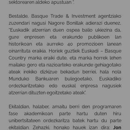
sektorearen aldeko apustuan “.
Bestalde, Basque Trade & Investment agentziako
zuzendari nagusi Nagore Bonillak adierazi duenez,
“Euskadik atzerrian duen ospea balio ukiezina da,
gure enpresen eta erakunde publikoen lan
historikoan eta aurreko 40 promozioen lanean
oinarrituta eraikia. Horiek guztiek Euskadi – Basque
Country marka eraiki dute, eta marka horrek lehen
mailako gero eta nazioarteko erakunde gehiagotako
ateak irekiko dizkizue bekadun berriei, hala nola
Munduko Bankuaren bulegoetako, Euskadiko
ordezkaritzetako edo euskal enpresa nagusiek
atzerrian dituzten egoitzetako ateak”.
Ekitaldian, halaber, amaitu berri den programaren
fase akademikoan parte hartu duten hiru
unibertsitateen ordezkaritza batek hartu du parte
ekitaldian. Zehazki, honako hauek izan dira:
Jon