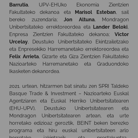
Barrutia
, UPV-EHUko Ekonomia Zientzien
Fakultateko dekanoa eta
Marisol Esteban
, sail
bereko zuzendaria;
Jon Altuna
, Mondragon
Unibertsitateko errektoreordea eta
Lander Beloki
,
Enpresa Zientzien Fakultateko dekanoa;
Victor
Urcelay
, Deustuko Unibertsitateko Ekintzailetzako
eta Enpresekiko Harremanetako errektoreordea eta
Felix Arrieta
, Gizarte eta Giza Zientzien Fakultateko
Nazioarteko Harremanetako eta Graduondoko
Ikasketen dekanordea.
2021. urtean, hitzarmen bat sinatu zen SPRI Taldeko
Basque Trade & Investment – Nazioarteko Euskal
Agentziaren eta Euskal Herriko Unibertsitatearen
(EHU-UPV), Deustuko Unibertsitatearen eta
Mondragon Unibertsitatearen artean, eta urte
horretako edizioaz geroztik, BEINT beken berezko
programa eta hiru euskal unibertsitateen arlo
horretako jakintzarik eta prestakuntza-