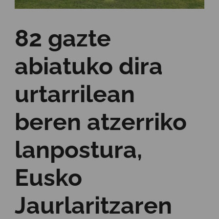
82 gazte
abiatuko dira
urtarrilean
beren atzerriko
lanpostura,
Eusko
Jaurlaritzaren