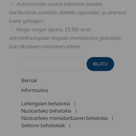
Automozioko euskal enpresek beraien
berrikuntzak aurkeztu dizkiete Japoniako 30 enpresa
baino gehiagori
Muga-zergen igoera, EE.BB-aren
administraziopean dagoen merkataritza globalean
izan ditzakeen ondorioen artean
BILATU
Berriak
Informazioa
Lehengaien behatokia
Nazioarteko behatokia
Nazioarteko merkataritzaren behatokia
Sektore-behatokiak