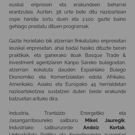
euskal enpresen eta erakundeen beharrei
erantzutea. Aurten, 38 urte bete ditu nazioartean
ospe handia lortu duen eta 2.100 gazte baino
gehiago prestatu dituen programak.
Gazte horietako bik atzerrian finkatutako enpresetan
(euskal enpresetan, ahal bada) hasiko dituzte beren
praktikak, eta gainerako 80ak Basque Trade &
Investment agentziaren Kanpo Sareko bulegoetan,
atzerrian kokatuta dauden Espainiako Bulego
Ekonomiko eta Komertzialetan edota Afrikako,
Amerikako, Asiako eta Europako 45 herrialdetan
nazioartekotzea sustatzen duten beste erakunde
batzuetan arituko dira.
Industria, Trantsizio Energetiko eta
Jasangarritasuneko sailburu
Mikel Jauregik
,
Industriako sailburuorde
Andoiz Kortak
,
Unibertsitate Politika eta Koordinazioko zuzendari