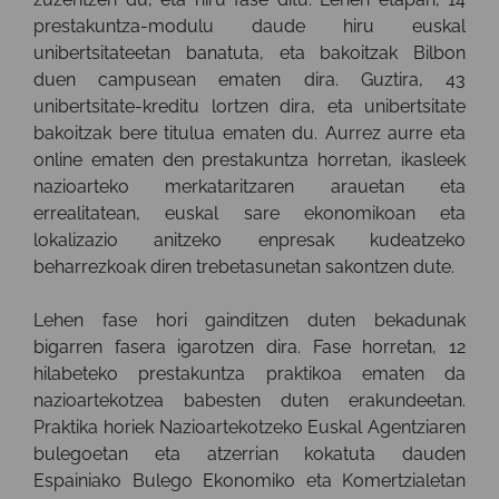
prestakuntza-modulu daude hiru euskal
unibertsitateetan banatuta, eta bakoitzak Bilbon
duen campusean ematen dira. Guztira, 43
unibertsitate-kreditu lortzen dira, eta unibertsitate
bakoitzak bere titulua ematen du. Aurrez aurre eta
online ematen den prestakuntza horretan, ikasleek
nazioarteko merkataritzaren arauetan eta
errealitatean, euskal sare ekonomikoan eta
lokalizazio anitzeko enpresak kudeatzeko
beharrezkoak diren trebetasunetan sakontzen dute.
Lehen fase hori gainditzen duten bekadunak
bigarren fasera igarotzen dira. Fase horretan, 12
hilabeteko prestakuntza praktikoa ematen da
nazioartekotzea babesten duten erakundeetan.
Praktika horiek Nazioartekotzeko Euskal Agentziaren
bulegoetan eta atzerrian kokatuta dauden
Espainiako Bulego Ekonomiko eta Komertzialetan