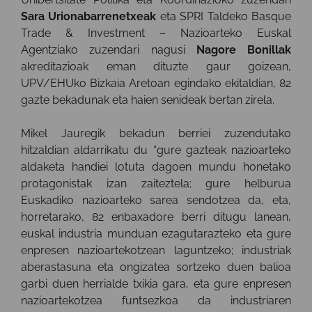
Sara Urionabarrenetxeak
eta SPRI Taldeko Basque
Trade & Investment – Nazioarteko Euskal
Agentziako zuzendari nagusi
Nagore Bonillak
akreditazioak eman dituzte gaur goizean,
UPV/EHUko Bizkaia Aretoan egindako ekitaldian, 82
gazte bekadunak eta haien senideak bertan zirela.
Mikel Jauregik bekadun berriei zuzendutako
hitzaldian aldarrikatu du “gure gazteak nazioarteko
aldaketa handiei lotuta dagoen mundu honetako
protagonistak izan zaiteztela; gure helburua
Euskadiko nazioarteko sarea sendotzea da, eta,
horretarako, 82 enbaxadore berri ditugu lanean,
euskal industria munduan ezagutarazteko eta gure
enpresen nazioartekotzean laguntzeko; industriak
aberastasuna eta ongizatea sortzeko duen balioa
garbi duen herrialde txikia gara, eta gure enpresen
nazioartekotzea funtsezkoa da industriaren