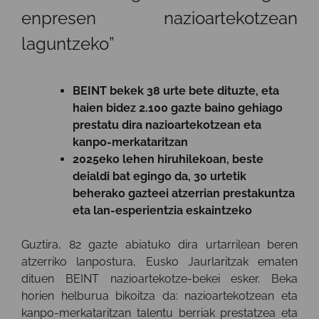
enpresen nazioartekotzean
laguntzeko”
BEINT bekek 38 urte bete dituzte, eta
haien bidez 2.100 gazte baino gehiago
prestatu dira nazioartekotzean eta
kanpo-merkataritzan
2025eko lehen hiruhilekoan, beste
deialdi bat egingo da, 30 urtetik
beherako gazteei atzerrian prestakuntza
eta lan-esperientzia eskaintzeko
Guztira, 82 gazte abiatuko dira urtarrilean beren
atzerriko lanpostura, Eusko Jaurlaritzak ematen
dituen BEINT nazioartekotze-bekei esker. Beka
horien helburua bikoitza da: nazioartekotzean eta
kanpo-merkataritzan talentu berriak prestatzea eta