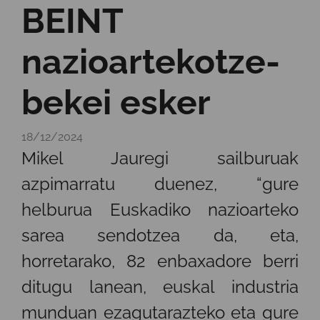
BEINT
nazioartekotze-
bekei esker
18/12/2024
Mikel Jauregi sailburuak
azpimarratu duenez, “gure
helburua Euskadiko nazioarteko
sarea sendotzea da, eta,
horretarako, 82 enbaxadore berri
ditugu lanean, euskal industria
munduan ezagutarazteko eta gure