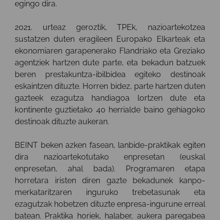
egingo dira.
2021. urteaz geroztik, TPEk, nazioartekotzea
sustatzen duten eragileen Europako Elkarteak eta
ekonomiaren garapenerako Flandriako eta Greziako
agentziek hartzen dute parte, eta bekadun batzuek
beren prestakuntza-ibilbidea egiteko destinoak
eskaintzen dituzte. Horren bidez, parte hartzen duten
gazteek ezagutza handiagoa lortzen dute eta
kontinente guztietako 40 herrialde baino gehiagoko
destinoak dituzte aukeran.
BEINT beken azken fasean, lanbide-praktikak egiten
dira nazioartekotutako enpresetan (euskal
enpresetan, ahal bada). Programaren etapa
horretara iristen diren gazte bekadunek kanpo-
merkataritzaren inguruko trebetasunak eta
ezagutzak hobetzen dituzte enpresa-ingurune erreal
batean. Praktika horiek, halaber, aukera paregabea