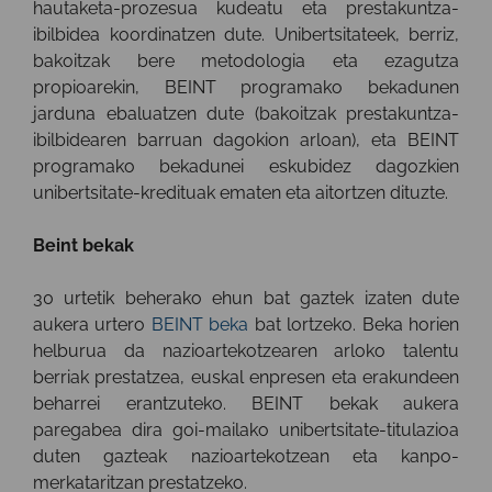
hautaketa-prozesua kudeatu eta prestakuntza-
ibilbidea koordinatzen dute. Unibertsitateek, berriz,
bakoitzak bere metodologia eta ezagutza
propioarekin, BEINT programako bekadunen
jarduna ebaluatzen dute (bakoitzak prestakuntza-
ibilbidearen barruan dagokion arloan), eta BEINT
programako bekadunei eskubidez dagozkien
unibertsitate-kredituak ematen eta aitortzen dituzte.
Beint bekak
30 urtetik beherako ehun bat gaztek izaten dute
aukera urtero
BEINT beka
bat lortzeko. Beka horien
helburua da nazioartekotzearen arloko talentu
berriak prestatzea, euskal enpresen eta erakundeen
beharrei erantzuteko. BEINT bekak aukera
paregabea dira goi-mailako unibertsitate-titulazioa
duten gazteak nazioartekotzean eta kanpo-
merkataritzan prestatzeko.