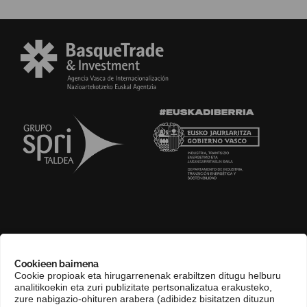
GURI BURUZ
Cookieen baimena
COMPLIANCE CHANNEL
Cookie propioak eta hirugarrenenak erabiltzen ditugu helburu
analitikoekin eta zuri publizitate pertsonalizatua erakusteko,
HARREMANETARAKO
zure nabigazio-ohituren arabera (adibidez bisitatzen dituzun