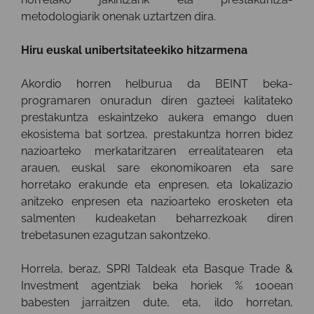
metodologiarik onenak uztartzen dira.
Hiru euskal unibertsitateekiko hitzarmena
Akordio horren helburua da BEINT beka-
programaren onuradun diren gazteei kalitateko
prestakuntza eskaintzeko aukera emango duen
ekosistema bat sortzea, prestakuntza horren bidez
nazioarteko merkataritzaren errealitatearen eta
arauen, euskal sare ekonomikoaren eta sare
horretako erakunde eta enpresen, eta lokalizazio
anitzeko enpresen eta nazioarteko erosketen eta
salmenten kudeaketan beharrezkoak diren
trebetasunen ezagutzan sakontzeko.
Horrela, beraz, SPRI Taldeak eta Basque Trade &
Investment agentziak beka horiek % 100ean
babesten jarraitzen dute, eta, ildo horretan,