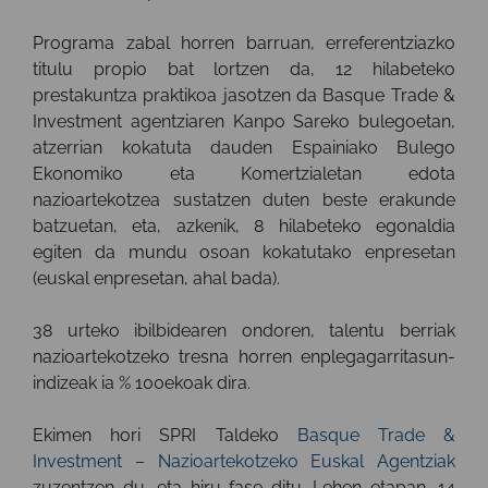
Programa zabal horren barruan, erreferentziazko
titulu propio bat lortzen da, 12 hilabeteko
prestakuntza praktikoa jasotzen da Basque Trade &
Investment agentziaren Kanpo Sareko bulegoetan,
atzerrian kokatuta dauden Espainiako Bulego
Ekonomiko eta Komertzialetan edota
nazioartekotzea sustatzen duten beste erakunde
batzuetan, eta, azkenik, 8 hilabeteko egonaldia
egiten da mundu osoan kokatutako enpresetan
(euskal enpresetan, ahal bada).
38 urteko ibilbidearen ondoren, talentu berriak
nazioartekotzeko tresna horren enplegagarritasun-
indizeak ia % 100ekoak dira.
Ekimen hori SPRI Taldeko
Basque Trade &
Investment – Nazioartekotzeko Euskal Agentziak
zuzentzen du, eta hiru fase ditu. Lehen etapan, 14