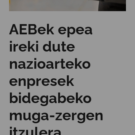
AEBek epea
ireki dute
nazioarteko
enpresek
bidegabeko
muga-zergen
itzulera