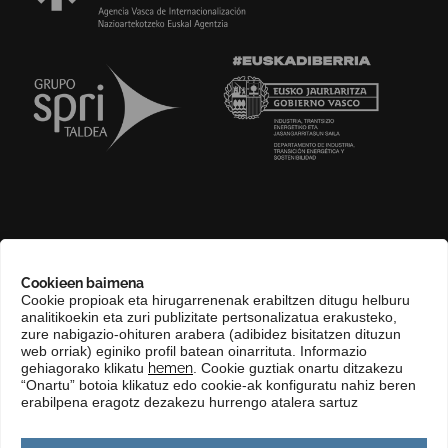
GURI BURUZ
Cookieen baimena
COMPLIANCE CHANNEL
Cookie propioak eta hirugarrenenak erabiltzen ditugu helburu
analitikoekin eta zuri publizitate pertsonalizatua erakusteko,
HARREMANETARAKO
zure nabigazio-ohituren arabera (adibidez bisitatzen dituzun
EUSKARA
web orriak) eginiko profil batean oinarrituta. Informazio
gehiagorako klikatu
hemen
. Cookie guztiak onartu ditzakezu
KONTRATATZAILEAREN PROFILA
“Onartu” botoia klikatuz edo cookie-ak konfiguratu nahiz beren
erabilpena eragotz dezakezu hurrengo atalera sartuz
GARDENTASUN ATARIA