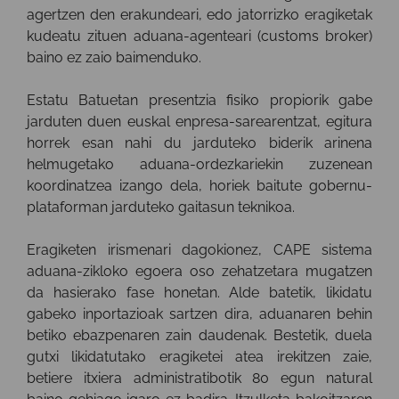
agertzen den erakundeari, edo jatorrizko eragiketak
kudeatu zituen aduana-agenteari (customs broker)
baino ez zaio baimenduko.
Estatu Batuetan presentzia fisiko propiorik gabe
jarduten duen euskal enpresa-sarearentzat, egitura
horrek esan nahi du jarduteko biderik arinena
helmugetako aduana-ordezkariekin zuzenean
koordinatzea izango dela, horiek baitute gobernu-
plataforman jarduteko gaitasun teknikoa.
Eragiketen irismenari dagokionez, CAPE sistema
aduana-zikloko egoera oso zehatzetara mugatzen
da hasierako fase honetan. Alde batetik, likidatu
gabeko inportazioak sartzen dira, aduanaren behin
betiko ebazpenaren zain daudenak. Bestetik, duela
gutxi likidatutako eragiketei atea irekitzen zaie,
betiere itxiera administratibotik 80 egun natural