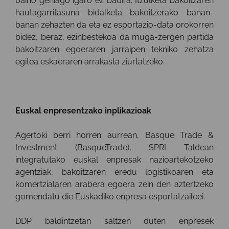
baino gehiago igaro ez badira. Itzulketa bakoitzaren
hautagarritasuna bidalketa bakoitzerako banan-
banan zehazten da eta ez esportazio-data orokorren
bidez, beraz, ezinbestekoa da muga-zergen partida
bakoitzaren egoeraren jarraipen tekniko zehatza
egitea eskaeraren arrakasta ziurtatzeko.
Euskal enpresentzako inplikazioak
Agertoki berri horren aurrean, Basque Trade &
Investment (BasqueTrade), SPRI Taldean
integratutako euskal enpresak nazioartekotzeko
agentziak, bakoitzaren eredu logistikoaren eta
komertzialaren arabera egoera zein den aztertzeko
gomendatu die Euskadiko enpresa esportatzaileei.
DDP baldintzetan saltzen duten enpresek