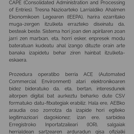
CAPE (Consolidated Administration and Processing
of Entries). Tresna Nazioarteko Larrialdiko Ahalmen
Ekonomikoen Legearen (IEEPA), harira ezarritako
muga-zergen itzulketa errazteko diseinatu da,
besteak beste. Sistema hori joan den apirilaren 20an
jarri zen martxan, eta, horri esker, enpresek modu
bateratuan kudeatu ahal izango dituzte orain arte
banaka izapidetu behar ziren hainbat itzulketa-
eskaera.
Prozedura operatibo berria ACE (Automated
Commercial Environment) atari elektronikoaren
bidez bideratuko da, eta, bertan, interesdunek
aitorpen digital bat aurkeztu beharko dute CSV
formatuko datu-fitxategiak erabiliz. Hala ere, AEBko
araudia oso zorrotza da izapide hori egiteko
legitimazioari dagokionez; izan ere, sarbidea
Erregistroko Inportatzaileari (IOR), salgaiak
herrialdean sartzearen arduradun gisa ofizialki