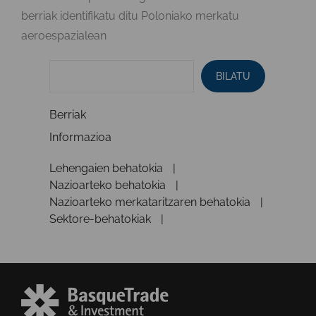
berriak identifikatu ditu Poloniako merkatu
aeroespazialean
BILATU
Berriak
Informazioa
Lehengaien behatokia
Nazioarteko behatokia
Nazioarteko merkataritzaren behatokia
Sektore-behatokiak