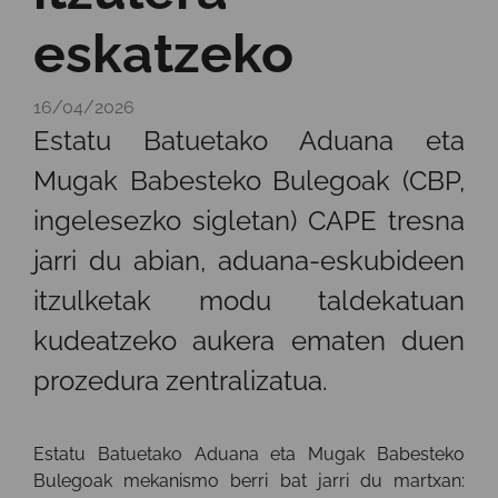
eskatzeko
16/04/2026
Estatu Batuetako Aduana eta
Mugak Babesteko Bulegoak (CBP,
ingelesezko sigletan) CAPE tresna
jarri du abian, aduana-eskubideen
itzulketak modu taldekatuan
kudeatzeko aukera ematen duen
prozedura zentralizatua.
Estatu Batuetako Aduana eta Mugak Babesteko
Bulegoak mekanismo berri bat jarri du martxan: