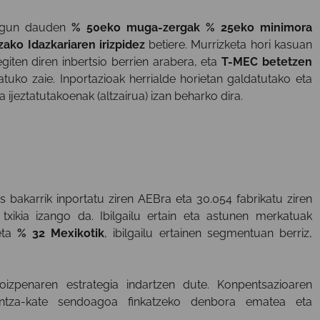
n egun dauden
% 50eko muga-zergak % 25eko minimora
zako Idazkariaren irizpidez
betiere. Murrizketa hori kasuan
giten diren inbertsio berrien arabera, eta
T-MEC betetzen
atuko zaie. Inportazioak herrialde horietan galdatutako eta
 ijeztatutakoenak (altzairua) izan beharko dira.
 bakarrik inportatu ziren AEBra eta 30.054 fabrikatu ziren
xikia izango da. Ibilgailu ertain eta astunen merkatuak
eta
% 32 Mexikotik
, ibilgailu ertainen segmentuan berriz,
koizpenaren estrategia indartzen dute. Konpentsazioaren
za-kate sendoagoa finkatzeko denbora ematea eta