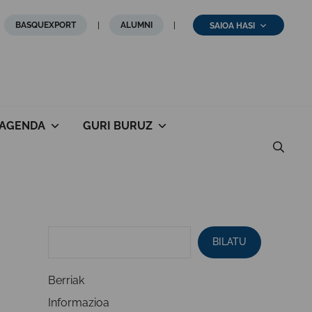
BASQUEXPORT
ALUMNI
SAIOA HASI
AGENDA
GURI BURUZ
BILATU
Berriak
Informazioa