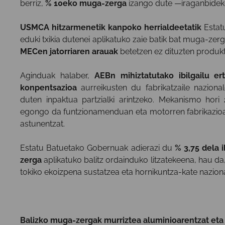
berriz,
% 10eko muga-zerga
izango dute —iraganbideko
USMCA hitzarmenetik kanpoko herrialdeetatik
Estatu
eduki txikia dutenei aplikatuko zaie batik bat muga-zer
MECen jatorriaren arauak
betetzen ez dituzten produk
Aginduak halaber,
AEBn mihiztatutako ibilgailu e
konpentsazioa
aurreikusten du fabrikatzaile naziona
duten inpaktua partzialki arintzeko. Mekanismo hori
egongo da funtzionamenduan eta motorren fabrikazioaren
astunentzat.
Estatu Batuetako Gobernuak adierazi du
% 3,75 dela 
zerga
aplikatuko balitz ordainduko litzatekeena, hau d
tokiko ekoizpena sustatzea eta hornikuntza-kate naziona
Balizko muga-zergak murriztea aluminioarentzat eta 