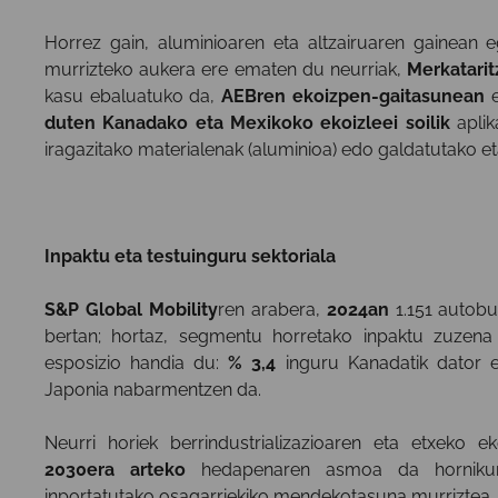
Horrez gain, aluminioaren eta altzairuaren gainea
murrizteko aukera ere ematen du neurriak,
Merkatarit
kasu ebaluatuko da,
AEBren ekoizpen-gaitasunean
e
duten Kanadako eta Mexikoko ekoizleei soilik
aplik
iragazitako materialenak (aluminioa) edo galdatutako eta
Inpaktu eta testuinguru sektoriala
S&P Global Mobility
ren arabera,
2024an
1.151 autobus
bertan; hortaz, segmentu horretako inpaktu zuzena t
esposizio handia du:
% 3,4
inguru Kanadatik dator 
Japonia nabarmentzen da.
Neurri horiek berrindustrializazioaren eta etxeko e
2030era arteko
hedapenaren asmoa da hornikunt
inportatutako osagarriekiko mendekotasuna murriztea.