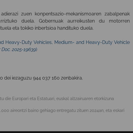
adierazi zuen konpentsazio-mekanismoaren zabalpenak
riztuko duela. Gobernuak aurreikusten du motorren
tuela eta tokiko inbertsioa handituko duela.
nd Heavy-Duty Vehicles, Medium- and Heavy-Duty Vehicle
r Doc.
2025-19639
)
o dei iezaguzu
944 037 160
zenbakira.
die Europari eta Estatuari, euskal altzairuaren etorkizuna
.000 aireontzi baino gehiago entregatu zituen 2024an, eta eskari