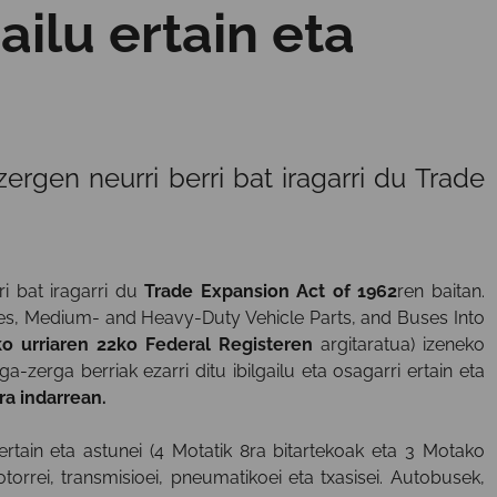
ailu ertain eta
gen neurri berri bat iragarri du Trade
i bat iragarri du
Trade Expansion Act of 1962
ren baitan.
es, Medium- and Heavy-Duty Vehicle Parts, and Buses Into
o urriaren 22ko Federal Registeren
argitaratua) izeneko
-zerga berriak ezarri ditu ibilgailu eta osagarri ertain eta
ra indarrean.
 ertain eta astunei (4 Motatik 8ra bitartekoak eta 3 Motako
torrei, transmisioei, pneumatikoei eta txasisei. Autobusek,