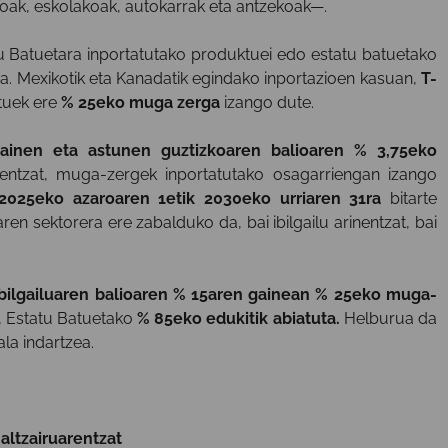
ak, eskolakoak, autokarrak eta antzekoak—.
 Batuetara inportatutako produktuei edo estatu batuetako
ga. Mexikotik eta Kanadatik egindako inportazioen kasuan,
T-
tuek ere
% 25eko muga zerga
izango dute.
rtainen eta astunen guztizkoaren balioaren % 3,75eko
lentzat, muga-zergek inportatutako osagarriengan izango
2025eko azaroaren 1etik 2030eko urriaren 31ra
bitarte
 sektorera ere zabalduko da, bai ibilgailu arinentzat, bai
ibilgailuaren balioaren % 15aren gainean % 25eko muga-
a, Estatu Batuetako
% 85eko edukitik abiatuta.
Helburua da
la indartzea.
altzairuarentzat