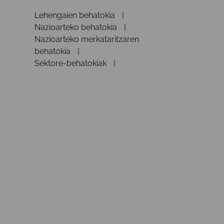
Lehengaien behatokia
Nazioarteko behatokia
Nazioarteko merkataritzaren
behatokia
Sektore-behatokiak