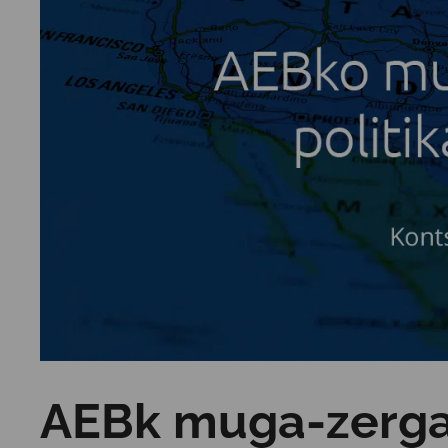
AEBk muga-zerga b