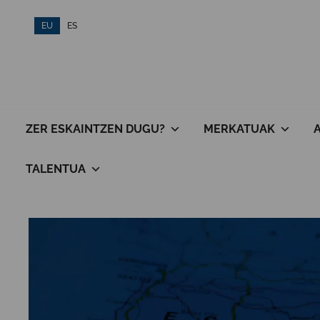
Skip
EU
ES
to
content
ZER ESKAINTZEN DUGU?
MERKATUAK
TALENTUA