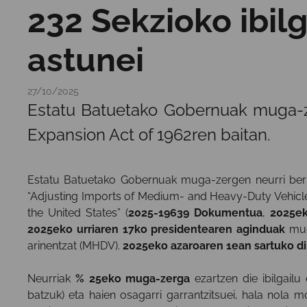
232 Sekzioko ibilg
astunei
27/10/2025
Estatu Batuetako Gobernuak muga-zer
Expansion Act of 1962ren baitan.
Estatu Batuetako Gobernuak muga-zergen neurri berr
“Adjusting Imports of Medium- and Heavy-Duty Vehicl
the United States” (
2025-19639 Dokumentua
,
2025ek
2025eko urriaren 17ko presidentearen aginduak
muga
arinentzat (MHDV).
2025eko azaroaren 1ean sartuko di
Neurriak
% 25eko muga-zerga
ezartzen die ibilgailu
batzuk) eta haien osagarri garrantzitsuei, hala nola mo