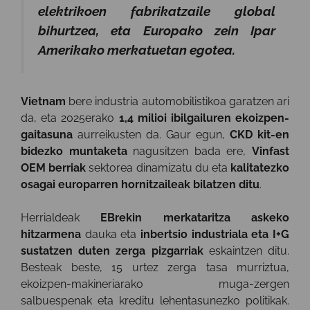
elektrikoen fabrikatzaile global
bihurtzea, eta Europako zein Ipar
Amerikako merkatuetan egotea.
Vietnam
bere industria automobilistikoa garatzen ari
da, eta 2025erako
1,4 milioi ibilgailuren ekoizpen-
gaitasuna
aurreikusten da. Gaur egun,
CKD kit-en
bidezko muntaketa
nagusitzen bada ere,
Vinfast
OEM berriak
sektorea dinamizatu du eta
kalitatezko
osagai europarren hornitzaileak bilatzen ditu
.
Herrialdeak
EBrekin merkataritza askeko
hitzarmena
dauka eta
inbertsio industriala eta I+G
sustatzen duten zerga pizgarriak
eskaintzen ditu.
Besteak beste, 15 urtez zerga tasa murriztua,
ekoizpen-makineriarako muga-zergen
salbuespenak eta kreditu lehentasunezko politikak.