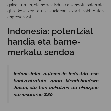
gainditu zuen, eta horrek industria sendotu baten ate
gisa kokatzen du eskualdean ezarri nahi duten
enpresentzat.
Indonesia: potentzial
handia eta barne-
merkatu sendoa
Indonesiako automozio-industria oso
kontzentratuta dago Mendebaldeko
Javan, eta han kokatzen da ekoizpen
nazionalaren %80.