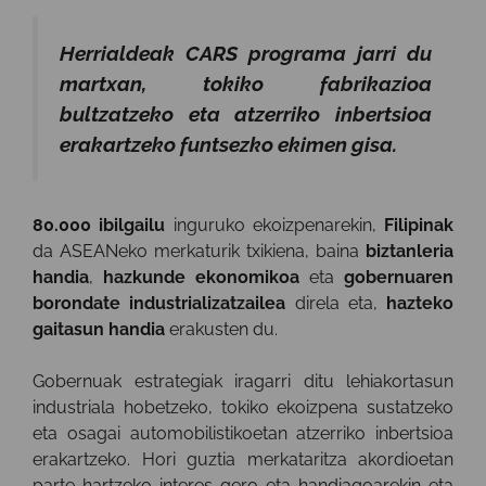
Herrialdeak CARS programa jarri du
martxan, tokiko fabrikazioa
bultzatzeko eta atzerriko inbertsioa
erakartzeko funtsezko ekimen gisa.
80.000 ibilgailu
inguruko ekoizpenarekin,
Filipinak
da ASEANeko merkaturik txikiena, baina
biztanleria
handia
,
hazkunde ekonomikoa
eta
gobernuaren
borondate industrializatzailea
direla eta,
hazteko
gaitasun handia
erakusten du.
Gobernuak estrategiak iragarri ditu lehiakortasun
industriala hobetzeko, tokiko ekoizpena sustatzeko
eta osagai automobilistikoetan atzerriko inbertsioa
erakartzeko. Hori guztia merkataritza akordioetan
parte hartzeko interes gero eta handiagoarekin eta