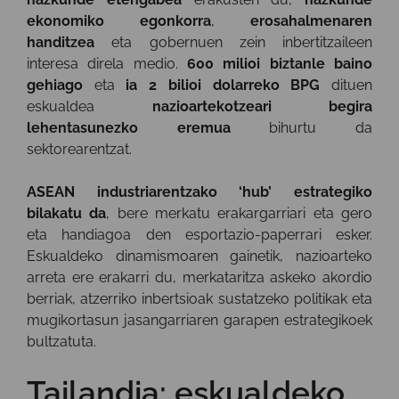
ekonomiko egonkorra
,
erosahalmenaren
handitzea
eta gobernuen zein inbertitzaileen
interesa direla medio.
600 milioi biztanle baino
gehiago
eta
ia 2 bilioi dolarreko BPG
dituen
eskualdea
nazioartekotzeari begira
lehentasunezko eremua
bihurtu da
sektorearentzat.
ASEAN industriarentzako ‘hub’ estrategiko
bilakatu da
, bere merkatu erakargarriari eta gero
eta handiagoa den esportazio-paperrari esker.
Eskualdeko dinamismoaren gainetik, nazioarteko
arreta ere erakarri du, merkataritza askeko akordio
berriak, atzerriko inbertsioak sustatzeko politikak eta
mugikortasun jasangarriaren garapen estrategikoek
bultzatuta.
Tailandia: eskualdeko