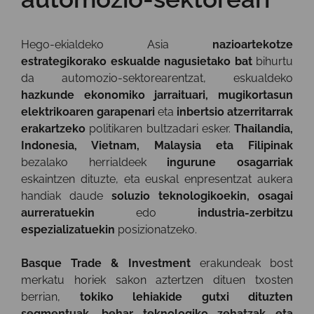
Hego-ekialdeko Asia
nazioartekotze
estrategikorako eskualde nagusietako bat
bihurtu
da automozio-sektorearentzat, eskualdeko
hazkunde ekonomiko jarraituari, mugikortasun
elektrikoaren garapenari
eta
inbertsio atzerritarrak
erakartzeko
politikaren bultzadari esker.
Thailandia,
Indonesia, Vietnam, Malaysia eta Filipinak
bezalako herrialdeek
ingurune osagarriak
eskaintzen dituzte, eta euskal enpresentzat aukera
handiak daude
soluzio teknologikoekin, osagai
aurreratuekin
edo
industria-zerbitzu
espezializatuekin
posizionatzeko.
Basque Trade & Investment
erakundeak bost
merkatu horiek sakon aztertzen dituen txosten
berrian,
tokiko lehiakide gutxi dituzten
segmentuak, behar teknologiko zehatzak eta