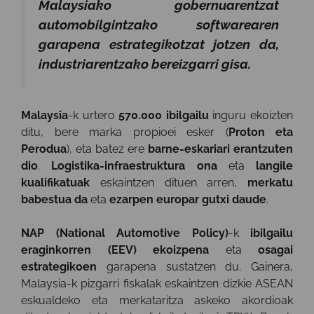
Malaysiako gobernuarentzat
automobilgintzako softwarearen
garapena estrategikotzat jotzen da,
industriarentzako bereizgarri gisa.
Malaysia
-k urtero
570.000 ibilgailu
inguru ekoizten
ditu, bere marka propioei esker (
Proton eta
Perodua
), eta batez ere
barne-eskariari erantzuten
dio
.
Logistika-infraestruktura ona
eta
langile
kualifikatuak
eskaintzen dituen arren,
merkatu
babestua da
eta
ezarpen europar gutxi daude
.
NAP (National Automotive Policy)
-k
ibilgailu
eraginkorren (EEV) ekoizpena
eta
osagai
estrategikoen
garapena sustatzen du. Gainera,
Malaysia-k pizgarri fiskalak eskaintzen dizkie ASEAN
eskualdeko eta merkataritza askeko akordioak