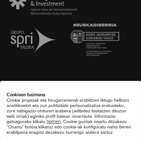
GURI BURUZ
Cookieen baimena
COMPLIANCE CHANNEL
Cookie propioak eta hirugarrenenak erabiltzen ditugu helburu
analitikoekin eta zuri publizitate pertsonalizatua erakusteko,
HARREMANETARAKO
zure nabigazio-ohituren arabera (adibidez bisitatzen dituzun
EUSKARA
web orriak) eginiko profil batean oinarrituta. Informazio
gehiagorako klikatu
hemen
. Cookie guztiak onartu ditzakezu
KONTRATATZAILEAREN PROFILA
“Onartu” botoia klikatuz edo cookie-ak konfiguratu nahiz beren
erabilpena eragotz dezakezu hurrengo atalera sartuz
GARDENTASUN ATARIA