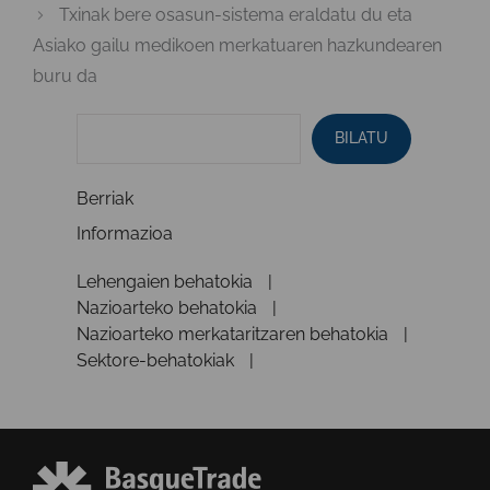
Txinak bere osasun-sistema eraldatu du eta
Asiako gailu medikoen merkatuaren hazkundearen
buru da
BILATU
Berriak
Informazioa
Lehengaien behatokia
Nazioarteko behatokia
Nazioarteko merkataritzaren behatokia
Sektore-behatokiak