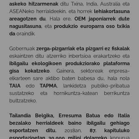
askeko hitzarmenak
ditu Txina, India, Australia eta
ASEANeko herrialdeekin, eta horrek
lehiakortasuna
areagotzen du
. Hala ere,
OEM japoniarrek dute
nagusitasuna
, eta
produkzio europarra oso txikia
da
oraindik.
Gobernuak
zerga-pizgarriak eta pizgarri ez fiskalak
eskaintzen ditu atzerriko inbertsioa erakartzeko eta
ibilgailu ekologikoen produkziorako plataforma
gisa kokatzeko
. Gainera, sektoreak enpresa-
elkarteen sare aktibo baten babesa du, hala nola
TAIA
edo
TAPMA
, lankidetza publiko-pribatua
sustatzeko eta hornikuntza-katean berrikuntza
bultzatzeko.
Tailandia Belgika, Erresuma Batua edo Italia
bezalako herrialdeek baino ibilgailu gehiago
esportatzen ditu.
2018an,
87. kapituluko
esportazioetan 30.000 milioi dolarreko
kopurua