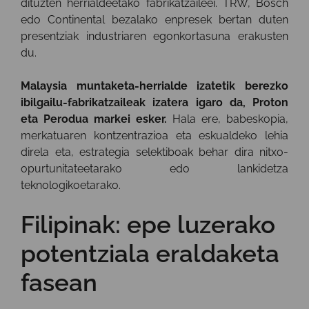
dituzten herrialdeetako fabrikatzaileei. TRW, Bosch
edo Continental bezalako enpresek bertan duten
presentziak industriaren egonkortasuna erakusten
du.
Malaysia muntaketa-herrialde izatetik berezko
ibilgailu-fabrikatzaileak izatera igaro da, Proton
eta Perodua markei esker.
Hala ere, babeskopia,
merkatuaren kontzentrazioa eta eskualdeko lehia
direla eta, estrategia selektiboak behar dira nitxo-
opurtunitateetarako edo lankidetza
teknologikoetarako.
Filipinak: epe luzerako
potentziala eraldaketa
fasean