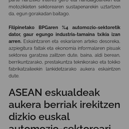
motozikleten sektorearen sustapenarekin uztartzen
da, egun gorakadan baitago.
Filipinetako BPGaren %4 automozio-sektoretik
dator, gaur egungo industria-tamaina txikia izan
arren.
Eskaintzaren eta eskariaren arteko desoreka,
azpiegitura faltak eta ekonomia informalaren pisuak
sektorea garatzea zailtzen dute, baina, aldi berean,
berrikuntzarako, prestakuntza teknikorako eta tokiko
fabrikatzaileekin lankidetzarako aukera eskaintzen
dute.
ASEAN eskualdeak
aukera berriak irekitzen
dizkio euskal
automozio-sektoreari