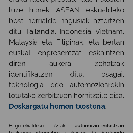
luze honek ASEAN eskualdeko
bost herrialde nagusiak aztertzen
ditu: Tailandia, Indonesia, Vietnam,
Malaysia eta Filipinak, eta bertan
euskal enpresentzat eskaintzen
diren aukera zehatzak
identifikatzen ditu, osagai,
teknologia edo automozioarekin
lotutako zerbitzuen hornitzaile gisa.
Deskargatu hemen txostena
.
Hego-ekialdeko Asiak
automozio-industrian
hazkunde etengabea
erakusten du,
hazkunde