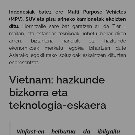
Indonesiak batez ere Multi Purpose Vehicles
(MPV), SUV eta pisu arineko kamionetak ekoizten
ditu.
Hornitzaile sare bat garatzen ari da Tier 1
mailan, eta estandar teknikoak hobetu behar diren
arren, biztanleria handiak eta hazkunde
ekonomikoak merkatu egokia bihurtzen dute
Asiarako egokitutako soluzioak eskaintzen dituzten
enpresentzat.
Vietnam: hazkunde
bizkorra eta
teknologia-eskaera
Vinfast-en helburua da ibilgailu