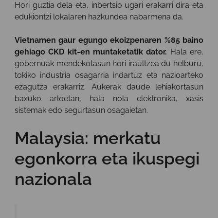
Hori guztia dela eta, inbertsio ugari erakarri dira eta
edukiontzi lokalaren hazkundea nabarmena da.
Vietnamen gaur egungo ekoizpenaren %85 baino
gehiago CKD kit-en muntaketatik dator.
Hala ere,
gobernuak mendekotasun hori iraultzea du helburu,
tokiko industria osagarria indartuz eta nazioarteko
ezagutza erakarriz. Aukerak daude lehiakortasun
baxuko arloetan, hala nola elektronika, xasis
sistemak edo segurtasun osagaietan.
Malaysia: merkatu
egonkorra eta ikuspegi
nazionala