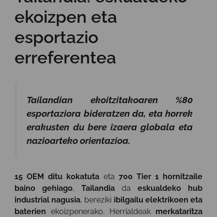
ekoizpen eta
esportazio
erreferentea
Tailandian ekoitzitakoaren %80
esportaziora bideratzen da, eta horrek
erakusten du bere izaera globala eta
nazioarteko orientazioa.
15 OEM ditu kokatuta
eta
700 Tier 1 hornitzaile
baino gehiago
,
Tailandia
da
eskualdeko hub
industrial nagusia
, bereziki
ibilgailu elektrikoen eta
baterien
ekoizpenerako. Herrialdeak
merkataritza