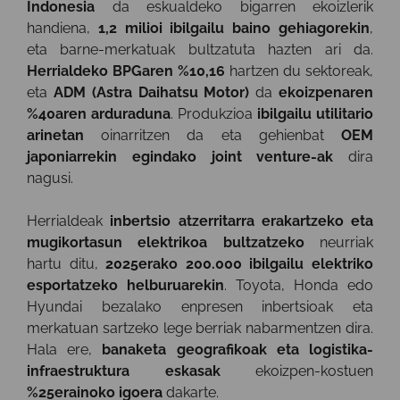
Indonesia
da eskualdeko bigarren ekoizlerik
handiena,
1,2 milioi ibilgailu baino gehiagorekin
,
eta barne-merkatuak bultzatuta hazten ari da.
Herrialdeko BPGaren %10,16
hartzen du sektoreak,
eta
ADM (Astra Daihatsu Motor)
da
ekoizpenaren
%40aren arduraduna
. Produkzioa
ibilgailu utilitario
arinetan
oinarritzen da eta gehienbat
OEM
japoniarrekin egindako joint venture-ak
dira
nagusi.
Herrialdeak
inbertsio atzerritarra erakartzeko eta
mugikortasun elektrikoa bultzatzeko
neurriak
hartu ditu,
2025erako 200.000 ibilgailu elektriko
esportatzeko helburuarekin
. Toyota, Honda edo
Hyundai bezalako enpresen inbertsioak eta
merkatuan sartzeko lege berriak nabarmentzen dira.
Hala ere,
banaketa geografikoak eta logistika-
infraestruktura eskasak
ekoizpen-kostuen
%25erainoko igoera
dakarte.