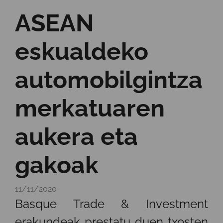
ASEAN
eskualdeko
automobilgintza
merkatuaren
aukera eta
gakoak
11/11/2020
Basque Trade & Investment
erakundeak prestatu duen txosten