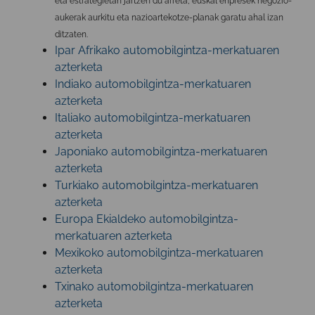
eta estrategietan jartzen du arreta, euskal enpresek negozio-
aukerak aurkitu eta nazioartekotze-planak garatu ahal izan
ditzaten.
Ipar Afrikako automobilgintza-merkatuaren
azterketa
Indiako automobilgintza-merkatuaren
azterketa
Italiako automobilgintza-merkatuaren
azterketa
Japoniako automobilgintza-merkatuaren
azterketa
Turkiako automobilgintza-merkatuaren
azterketa
Europa Ekialdeko automobilgintza-
merkatuaren azterketa
Mexikoko automobilgintza-merkatuaren
azterketa
Txinako automobilgintza-merkatuaren
azterketa