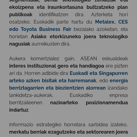
ekoizpena eta iraunkortasuna bultzatzeko plan
publikoak
identifikatzen dira. Azterketa hori
osatzeko, Euskadik parte hartu du
Metalex, CES
edo Toyota Business Fair
bezalako azoketan, eta
horietan
Asiako etorkizuneko joera teknologiko
nagusiak
aurreikusten dira.
Aukera komertzialez gain, ASEAN eskualdeak
interes instituzional gero eta handiagoa
ere pizten
ari da. Horren adibide dira
Euskadi eta Singapurren
arteko azken bisitak eta harremanak
, edo
energia
berriztagarrien eta biozientzien alorrean
izandako
lankidetza-aukerak, Euskadiko enpresa
berritzaileenen
nazioarteko posizionamendua
indartuz
.
Informazio estrategiko horretara sarbidea izateko,
merkatu berriak ezagutzeko eta sektorearen joera