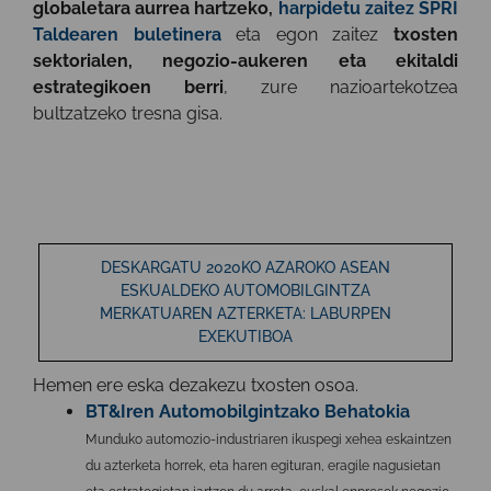
globaletara aurrea hartzeko,
harpidetu zaitez SPRI
Taldearen buletinera
eta egon zaitez
txosten
sektorialen, negozio-aukeren eta ekitaldi
estrategikoen berri
, zure nazioartekotzea
bultzatzeko tresna gisa.
DESKARGATU 2020KO AZAROKO ASEAN
ESKUALDEKO AUTOMOBILGINTZA
MERKATUAREN AZTERKETA: LABURPEN
EXEKUTIBOA
Hemen ere
eska dezakezu txosten osoa
.
BT&Iren Automobilgintzako Behatokia
Munduko automozio-industriaren ikuspegi xehea eskaintzen
du azterketa horrek, eta haren egituran, eragile nagusietan