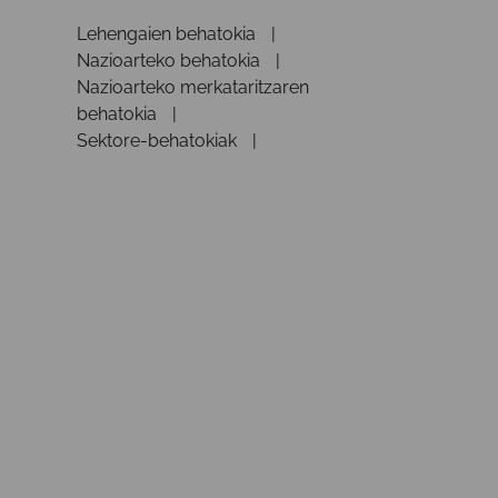
Lehengaien behatokia
Nazioarteko behatokia
Nazioarteko merkataritzaren
behatokia
Sektore-behatokiak