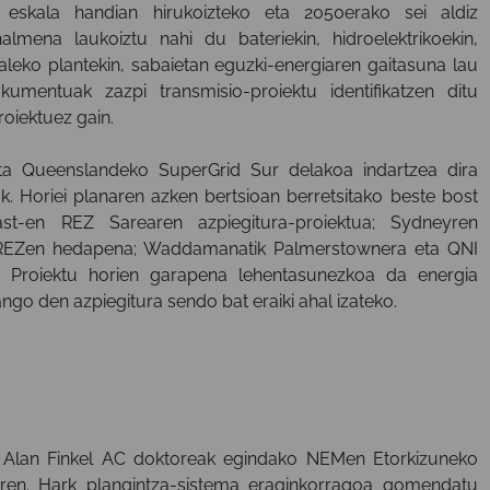
 eskala handian hirukoizteko eta 2050erako sei aldiz
lmena laukoiztu nahi du bateriekin, hidroelektrikoekin,
aleko plantekin, sabaietan eguzki-energiaren gaitasuna lau
kumentuak zazpi transmisio-proiektu identifikatzen ditu
oiektuez gain.
ta Queenslandeko SuperGrid Sur delakoa indartzea dira
k. Horiei planaren azken bertsioan berretsitako beste bost
ast-en REZ Sarearen azpiegitura-proiektua; Sydneyren
o REZen hedapena; Waddamanatik Palmerstownera eta QNI
a. Proiektu horien garapena lehentasunezkoa da energia
ngo den azpiegitura sendo bat eraiki ahal izateko.
n, Alan Finkel AC doktoreak egindako NEMen Etorkizuneko
ren. Hark plangintza-sistema eraginkorragoa gomendatu