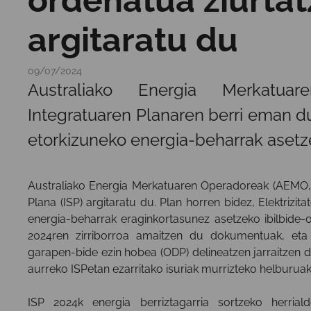
argitaratu du
09/07/2024
Australiako Energia Merkatua
Integratuaren Planaren berri eman du
etorkizuneko energia-beharrak asetze
Australiako Energia Merkatuaren Operadoreak (AEMO, 
Plana (ISP) argitaratu du. Plan horren bidez, Elektriz
energia-beharrak eraginkortasunez asetzeko ibilbide-
2024ren zirriborroa amaitzen du dokumentuak, eta h
garapen-bide ezin hobea (ODP) delineatzen jarraitzen du
aurreko ISPetan ezarritako isuriak murrizteko helburuak
ISP 2024k energia berriztagarria sortzeko herri