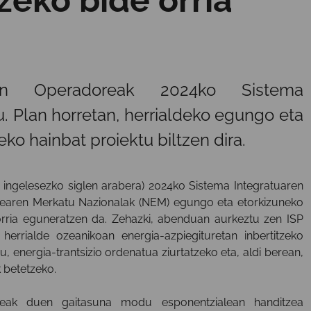
ren Operadoreak 2024ko Sistema
. Plan horretan, herrialdeko egungo eta
ko hainbat proiektu biltzen dira.
ingelesezko siglen arabera) 2024ko Sistema Integratuaren
itatearen Merkatu Nazionalak (NEM) egungo eta etorkizuneko
orria eguneratzen da. Zehazki, abenduan aurkeztu zen ISP
errialde ozeanikoan energia-azpiegituretan inbertitzeko
, energia-trantsizio ordenatua ziurtatzeko eta, aldi berean,
 betetzeko.
aldeak duen gaitasuna modu esponentzialean handitzea