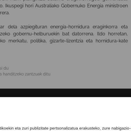
ko. Ikuspegi hori Australiako Gobernuko Energia ministroen
rera.
r dela azpiegituran energia-hornidura eraginkorra eta
tzeko gobernu-helburuekin bat datorrena. Ildo horretan,
 merkatu, politika, gizarte-lizentzia eta hornidura-kate
si du
a handitzeko zantzuak ditu
GURI BURUZ
COMPLIANCE CHANNEL
ikoekin eta zuri publizitate pertsonalizatua erakusteko, zure nabigazio