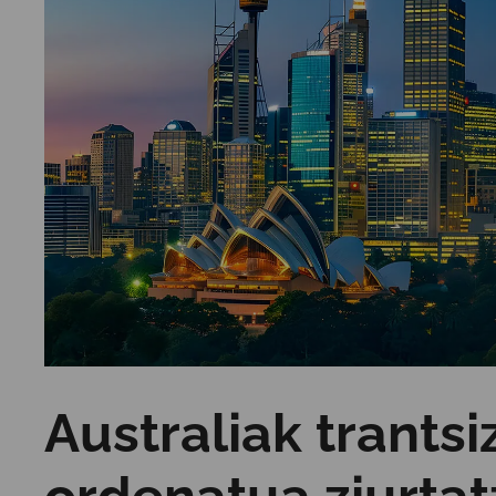
Australiak trantsi
ordenatua ziurtat