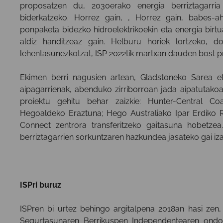
proposatzen du, 2030erako energia berriztagarria
biderkatzeko. Horrez gain, , Horrez gain, babes-aha
ponpaketa bidezko hidroelektrikoekin eta energia birtu
aldiz handitzeaz gain. Helburu horiek lortzeko, do
lehentasunezkotzat, ISP 2022tik martxan dauden bost pr
Ekimen berri nagusien artean, Gladstoneko Sarea e
aipagarrienak, abenduko zirriborroan jada aipatutakoa
proiektu gehitu behar zaizkie: Hunter-Central Co
Hegoaldeko Eraztuna; Hego Australiako Ipar Erdik
Connect zentrora transferitzeko gaitasuna hobetze
berriztagarrien sorkuntzaren hazkundea jasateko gai iza
ISPri buruz
ISPren bi urtez behingo argitalpena 2018an hasi ze
Segurtasunaren Berrikuspen Independentearen ondo