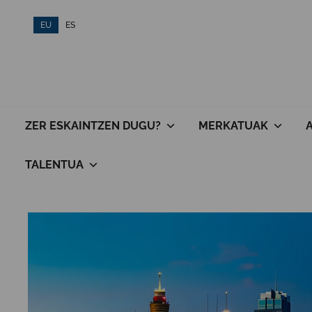
Skip
EU
ES
to
content
ZER ESKAINTZEN DUGU?
MERKATUAK
TALENTUA