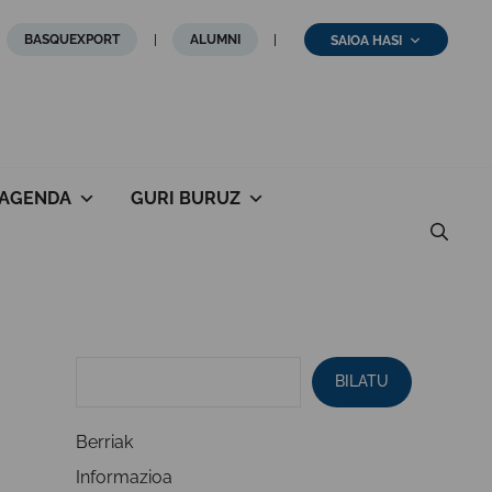
BASQUEXPORT
ALUMNI
SAIOA HASI
AGENDA
GURI BURUZ
BILATU
Berriak
Informazioa