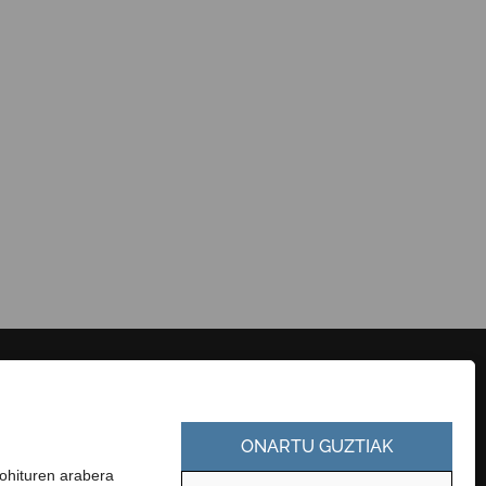
HARREMANETARAKO
KONTRATATZAILEAREN PROFILA
ONARTU GUZTIAK
EUSKARA
GARDENTASUN ATARIA
-ohituren arabera