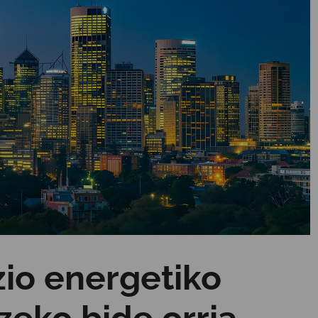
zio energetiko
zeko bide orria