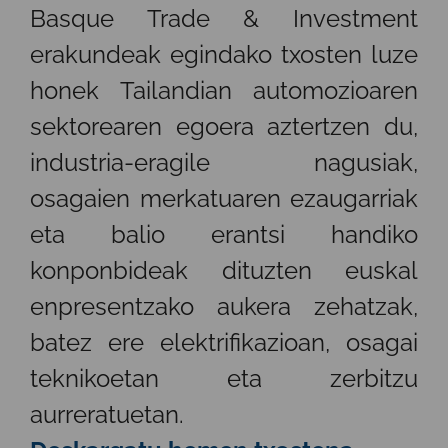
Basque Trade & Investment
erakundeak egindako txosten luze
honek Tailandian automozioaren
sektorearen egoera aztertzen du,
industria-eragile nagusiak,
osagaien merkatuaren ezaugarriak
eta balio erantsi handiko
konponbideak dituzten euskal
enpresentzako aukera zehatzak,
batez ere elektrifikazioan, osagai
teknikoetan eta zerbitzu
aurreratuetan.