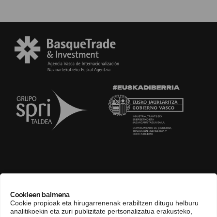
GURI BURUZ
Cookieen baimena
COMPLIANCE CHANNEL
Cookie propioak eta hirugarrenenak erabiltzen ditugu helburu
analitikoekin eta zuri publizitate pertsonalizatua erakusteko,
HARREMANETARAKO