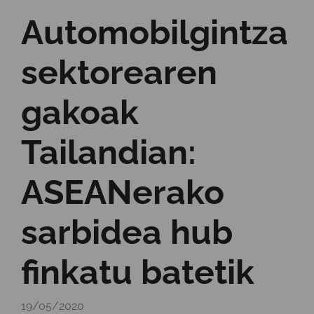
Automobilgintza
sektorearen
gakoak
Tailandian:
ASEANerako
sarbidea hub
finkatu batetik
19/05/2020