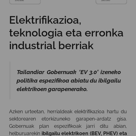
Elektrifikazioa,
teknologia eta erronka
industrial berriak
Tailandiar Gobernuak ‘EV 3.0’ izeneko
politika espezifikoa abiatu du ibilgailu
elektrikoen garapenerako.
Azken urteetan, herrialdeak elektrifikazioa hartu du
sektorearen etorkizuneko garapen-ardatz gisa.
Gobernuak plan espezifikoak jarri ditu abian,
helburuarekin
ibilgailu elektrikoen (BEV, PHEV) eta