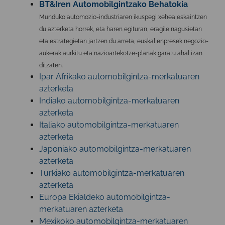
BT&Iren Automobilgintzako Behatokia
Munduko automozio-industriaren ikuspegi xehea eskaintzen
du azterketa horrek, eta haren egituran, eragile nagusietan
eta estrategietan jartzen du arreta, euskal enpresek negozio-
aukerak aurkitu eta nazioartekotze-planak garatu ahal izan
ditzaten.
Ipar Afrikako automobilgintza-merkatuaren
azterketa
Indiako automobilgintza-merkatuaren
azterketa
Italiako automobilgintza-merkatuaren
azterketa
Japoniako automobilgintza-merkatuaren
azterketa
Turkiako automobilgintza-merkatuaren
azterketa
Europa Ekialdeko automobilgintza-
merkatuaren azterketa
Mexikoko automobilgintza-merkatuaren