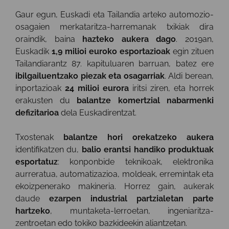
Gaur egun, Euskadi eta Tailandia arteko automozio-
osagaien merkataritza-harremanak txikiak dira
oraindik, baina
hazteko aukera dago
. 2019an,
Euskadik
1,9 milioi euroko esportazioak
egin zituen
Tailandiarantz 87. kapituluaren barruan, batez ere
ibilgailuentzako piezak eta osagarriak
. Aldi berean,
inportazioak
24 milioi eurora
iritsi ziren, eta horrek
erakusten du
balantze komertzial nabarmenki
defizitarioa
dela Euskadirentzat.
Txostenak
balantze hori orekatzeko aukera
identifikatzen du,
balio erantsi handiko produktuak
esportatuz
: konponbide teknikoak, elektronika
aurreratua, automatizazioa, moldeak, erremintak eta
ekoizpenerako makineria. Horrez gain, aukerak
daude
ezarpen industrial partzialetan parte
hartzeko
, muntaketa-lerroetan, ingeniaritza-
zentroetan edo tokiko bazkideekin aliantzetan.