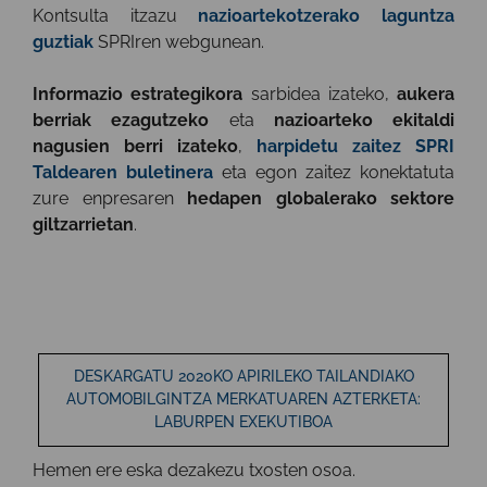
Kontsulta itzazu
nazioartekotzerako laguntza
guztiak
SPRIren webgunean.
Informazio estrategikora
sarbidea izateko,
aukera
berriak ezagutzeko
eta
nazioarteko ekitaldi
nagusien berri izateko
,
harpidetu zaitez SPRI
Taldearen buletinera
eta egon zaitez konektatuta
zure enpresaren
hedapen globalerako sektore
giltzarrietan
.
DESKARGATU 2020KO APIRILEKO TAILANDIAKO
AUTOMOBILGINTZA MERKATUAREN AZTERKETA:
LABURPEN EXEKUTIBOA
Hemen ere
eska dezakezu txosten osoa
.