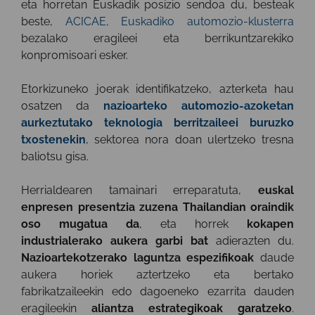
eta horretan Euskadik posizio sendoa du, besteak
beste,
ACICAE, Euskadiko automozio-klusterra
bezalako eragileei eta berrikuntzarekiko
konpromisoari esker.
Etorkizuneko joerak identifikatzeko, azterketa hau
osatzen da
nazioarteko automozio-azoketan
aurkeztutako teknologia berritzaileei buruzko
txostenekin
, sektorea nora doan ulertzeko tresna
baliotsu gisa.
Herrialdearen tamainari erreparatuta,
euskal
enpresen presentzia zuzena Thailandian oraindik
oso mugatua da
, eta horrek
kokapen
industrialerako aukera garbi bat
adierazten du.
Nazioartekotzerako laguntza espezifikoak
daude
aukera horiek aztertzeko eta bertako
fabrikatzaileekin edo dagoeneko ezarrita dauden
eragileekin
aliantza estrategikoak garatzeko
.