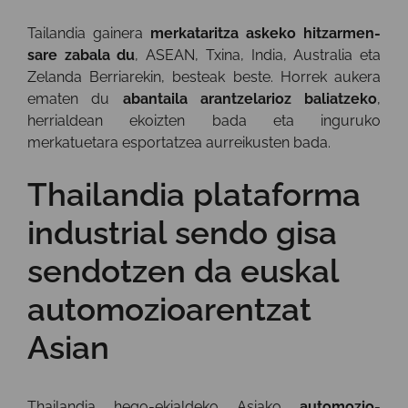
Tailandia gainera
merkataritza askeko hitzarmen-
sare zabala du
, ASEAN, Txina, India, Australia eta
Zelanda Berriarekin, besteak beste. Horrek aukera
ematen du
abantaila arantzelarioz baliatzeko
,
herrialdean ekoizten bada eta inguruko
merkatuetara esportatzea aurreikusten bada.
Thailandia plataforma
industrial sendo gisa
sendotzen da euskal
automozioarentzat
Asian
Thailandia hego-ekialdeko Asiako
automozio-