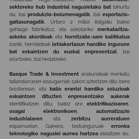
sektoreko hub industrial nagusietako bat
bihurtu
da, bai
produkzio-bolumenagatik
, bai
esportazio-
gaitasunagatik
. Urtero 2 milioi ibilgailu baino
gehiago fabrikatuz, eta askotariko
merkataritza-
askeko akordioak
eta
hornitzaile-sare kalifikatua
izanik, herrialdeak
lehiakortasun handiko ingurune
bat eskaintzen du euskal enpresentzat
, bai
ezartzeko, bai hedatzeko.
Basque Trade & Investment
erakundeak merkatu
tailandarraren ezaugarriak sakon aztertzen ditu bere
txostenean, eta
balio erantsi handiko soluzioak
eskaintzen dituzten enpresentzako aukerak
identifikatzen ditu, batez ere
elektrifikazioaren
,
osagai elektronikoen
,
automatizazio
industrialaren
eta
zerbitzu aurreratuen
esparruetan. Gainera, testuinguruak
erronka
teknologiko nagusiei aurrea hartzea
eskatzen du,