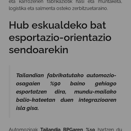
eta karrozerien fabrikaziotik hasi eta muntaketa,
logistika eta salmenta osteko zerbitzuetaraino.
Hub eskualdeko bat
esportazio-orientazio
sendoarekin
Tailandian fabrikatutako automozio-
osagaien %90 baino gehiago
esportatzen dira, mundu-mailako
balio-kateetan duen integrazioaren
isla gisa.
Automozioak
Tailandia BPGaren %10
hartzen du