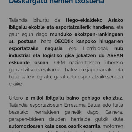
Deskargatu hemen txostena
.
Tailandia bihurtu da
Hego-ekialdeko Asiako
ibilgailu ekoizle eta esportatzailerik handiena
, eta
gaur egun dago
munduko ekoizpen-rankingean
11. postuan
, baita
OECDtik kanpoko hirugarren
esportatzaile nagusia
ere. Herrialdeak
hub
industrial eta logistiko gisa jokatzen du ASEAN
eskualde osoan
, OEM nazioartekoen inbertsio
garrantzitsuak erakarriz —batez ere japoniarrak— eta
balio-kate integratu, garatu eta esportatzaile sendoa
eraikiz.
Urtero
2 milioi ibilgailu baino gehiago ekoiztuz
,
Tailandia esportazioetan Erresuma Batua edo Italia
bezalako herrialdeen gainetik dago. Gainera,
garapen-bidean dauden herrialde gutxik dute
automozioaren kate osoa osorik ezarrita
, motorren