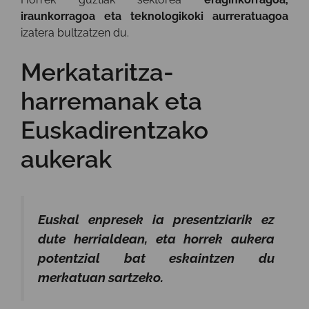
iraunkorragoa eta teknologikoki aurreratuagoa
izatera bultzatzen du.
Merkataritza-
harremanak eta
Euskadirentzako
aukerak
Euskal enpresek ia presentziarik ez
dute herrialdean, eta horrek aukera
potentzial bat eskaintzen du
merkatuan sartzeko.