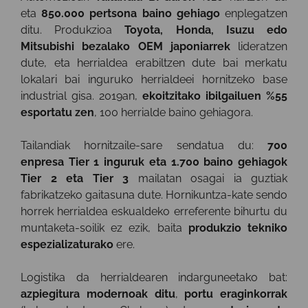
eta
850.000 pertsona baino gehiago
enplegatzen
ditu. Produkzioa
Toyota, Honda, Isuzu edo
Mitsubishi bezalako OEM japoniarrek
lideratzen
dute, eta herrialdea erabiltzen dute bai merkatu
lokalari bai inguruko herrialdeei hornitzeko base
industrial gisa. 2019an,
ekoitzitako ibilgailuen %55
esportatu zen
, 100 herrialde baino gehiagora.
Tailandiak hornitzaile-sare sendatua du:
700
enpresa Tier 1 inguruk eta 1.700 baino gehiagok
Tier 2 eta Tier 3
mailatan osagai ia guztiak
fabrikatzeko gaitasuna dute. Hornikuntza-kate sendo
horrek herrialdea eskualdeko erreferente bihurtu du
muntaketa-soilik ez ezik, baita
produkzio tekniko
espezializaturako
ere.
Logistika da herrialdearen indarguneetako bat:
azpiegitura modernoak ditu
,
portu eraginkorrak