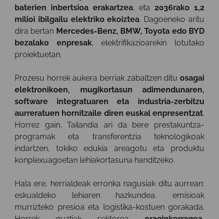
baterien inbertsioa erakartzea
, eta
2036rako 1,2
milioi ibilgailu elektriko ekoiztea
. Dagoeneko aritu
dira bertan
Mercedes-Benz, BMW, Toyota edo BYD
bezalako enpresak
, elektrifikazioarekin lotutako
proiektuetan.
Prozesu horrek aukera berriak zabaltzen ditu
osagai
elektronikoen, mugikortasun adimendunaren,
software integratuaren eta industria-zerbitzu
aurreratuen hornitzaile diren euskal enpresentzat
.
Horrez gain, Tailandia ari da bere prestakuntza-
programak eta transferentzia teknologikoak
indartzen, tokiko edukia areagotu eta produktu
konplexuagoetan lehiakortasuna handitzeko.
Hala ere, herrialdeak erronka nagusiak ditu aurrean:
eskualdeko lehiaren hazkundea, emisioak
murrizteko presioa eta logistika-kostuen gorakada.
Horrek guztiak sektorea
eraginkorragoa,