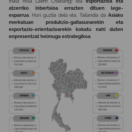
(hala nola Laem Chabang) eta
esportazioa eta
atzerriko inbertsioa errazten dituen lege-
esparrua
. Hori guztia dela eta, Tailandia da
Asiako
merkatuan produkzio-gaitasunarekin eta
esportazio-orientazioarekin kokatu nahi duten
enpresentzat helmuga estrategikoa
.