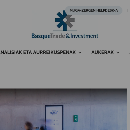
MUGA-ZERGEN HELPDESK-A
ANALISIAK ETA AURREIKUSPENAK
AUKERAK