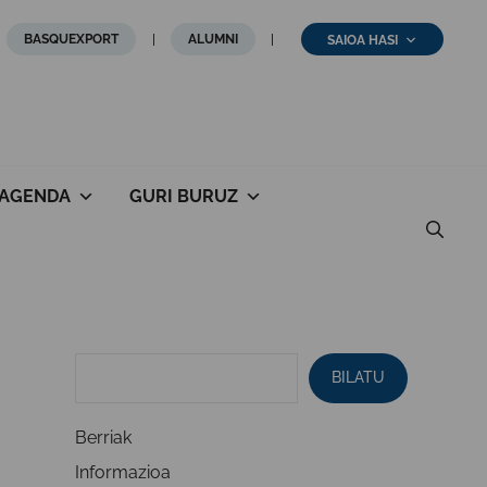
BASQUEXPORT
ALUMNI
SAIOA HASI
AGENDA
GURI BURUZ
BILATU
Berriak
Informazioa