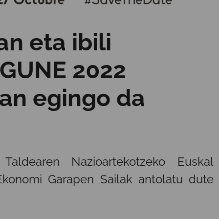
 eta ibili
RGUNE 2022
7an egingo da
Taldearen Nazioartekotzeko Euskal
 Ekonomi Garapen Sailak antolatu dute