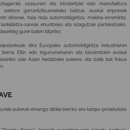
iztagarriei, osasunari eta biozientziei edo manufaktura
e sektore garrantzitsuenetako batzuk, euskal enpresek
en direnak, hala nola automobilgintza, makina-erreminta,
, lankidetza-sareak ehuntzeko eta ezagutzak partekatzeko,
tworking
gune baten bitartez.
 aipatzekoak dira Europako automobilgintza industriaren
aro berria EBn edo ingurumenaren eta biozientzien euskal
kainiko zaie Asian hedatzeko aukerei, eta batik bat fokua
n.
WAVE
rgunek aukerak emango dizkie berriro ere kanpo-proiekzioko