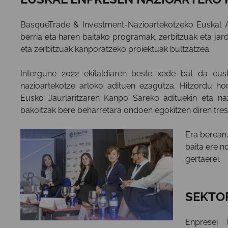
BasqueTrade & Investment-Nazioartekotzeko Euskal Ag
berria eta haren baitako programak, zerbitzuak eta ja
eta zerbitzuak kanporatzeko proiektuak bultzatzea.
Intergune 2022 ekitaldiaren beste xede bat da eusk
nazioartekotze arloko adituen ezagutza. Hitzordu h
Eusko Jaurlaritzaren Kanpo Sareko adituekin eta naz
bakoitzak bere beharretara ondoen egokitzen diren tre
Era berean
baita ere n
gertaerei.
SEKTO
Enpresei 