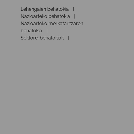
Lehengaien behatokia
Nazioarteko behatokia
Nazioarteko merkataritzaren
behatokia
Sektore-behatokiak