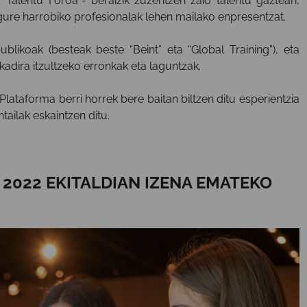
alentu Foroa”- beraizik zuzentzen zaio talentu gazteari,
gure harrobiko profesionalak lehen mailako enpresentzat.
likoak (besteak beste “Beint” eta “Global Training”), eta
skadira itzultzeko erronkak eta laguntzak.
taforma berri horrek bere baitan biltzen ditu esperientzia
ailak eskaintzen ditu.
 2022 EKITALDIAN
IZENA
EMATEKO