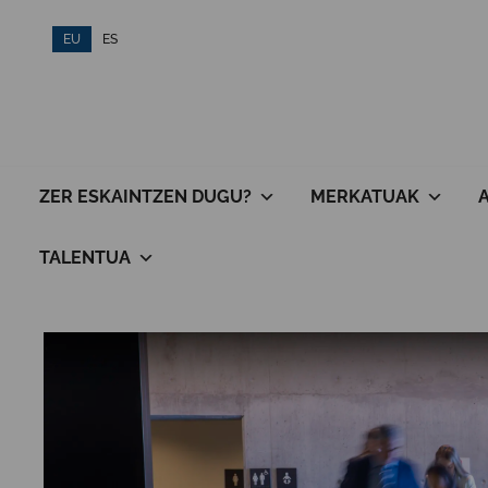
Skip
EU
ES
to
content
ZER ESKAINTZEN DUGU?
MERKATUAK
TALENTUA