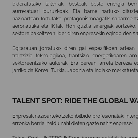
bideratutako tailerrak, besteak beste energia berr
aurreratuari buruzkoak. Eta barne hartuko dituzt
nazioartean lortutako protagonismoagatik nabarmentz
aeronautika eta IKTak. Hori guztia sinergiak sortzeko
sektore bakoitzean lider diren enpresekin egingo den
ne
Egitarauan jorratuko diren gai espezifikoen artean
trantsizio teknologikoa, trantsizio energetikoaren 
sektoreentzako aukerak. Era berean, arreta berezia es
jarriko da Korea, Turkia, Japonia eta Indiako merkatueta
TALENT SPOT: RIDE THE GLOBAL 
Enpresak nazioartekotzeko ibilbide profesionalak: Inte
erronka berriei heldu nahi dieten gazte nahiz enpresei.