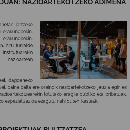
DUAN:
NAZIOARTEKOTZEKO ADIMENA
netan jartzeko
u-erakundeekin,
n erakundeekin,
, hiru lurralde
Institutuarekin
o nazioartean
leei, dagoeneko
ei, baina baita ere oraindik nazioartekotzeko jauzia egin ez
nazioartekotzearekin lotutako eragile publiko eta pribatuak,
o espezializazioa ezagutu nahi duten ikasleak.
PROIEKTUAK BULTZATZEA