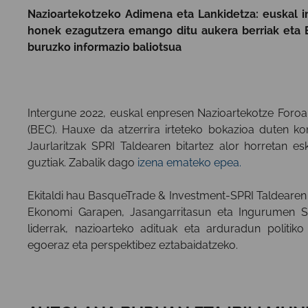
Nazioartekotzeko Adimena eta Lankidetza: euskal i
honek ezagutzera emango ditu aukera berriak eta Eu
buruzko informazio baliotsua
Intergune 2022, euskal enpresen Nazioartekotze Foroa,
(BEC). Hauxe da atzerrira irteteko bokazioa duten ko
Jaurlaritzak SPRI Taldearen bitartez alor horretan es
guztiak. Zabalik dago
izena emateko epea.
Ekitaldi hau BasqueTrade & Investment-SPRI Taldearen 
Ekonomi Garapen, Jasangarritasun eta Ingurumen S
liderrak, nazioarteko adituak eta arduradun politi
egoeraz eta perspektibez eztabaidatzeko.