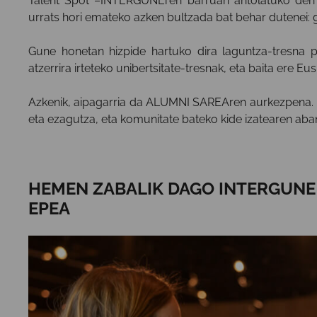
Talent Spot –INTERGUNEren barruan antolatuko den “T
urrats hori emateko azken bultzada bat behar dutenei: 
Gune honetan hizpide hartuko dira laguntza-tresna pub
atzerrira irteteko unibertsitate-tresnak, eta baita ere Eu
Azkenik, aipagarria da ALUMNI SAREAren aurkezpena. Pla
eta ezagutza, eta komunitate bateko kide izatearen abant
HEMEN
ZABALIK DAGO INTERGUNE
EPEA