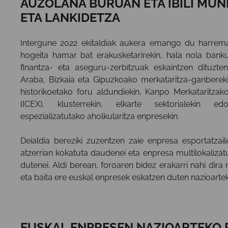
AUZOLANA BURUAN ETA IBILI MUN
ETA LANKIDETZA
Intergune 2022 ekitaldiak aukera emango du harrema
hogeita hamar bat erakusketarirekin, hala nola bank
finantza- eta aseguru-zerbitzuak eskaintzen dituzte
Araba, Bizkaia eta Gipuzkoako merkataritza-ganberekin
historikoetako foru aldundiekin, Kanpo Merkataritzako 
(ICEX), klusterrekin, elkarte sektorialekin ed
espezializatutako aholkularitza enpresekin.
Deialdia bereziki zuzentzen zaie enpresa esportatzai
atzerrian kokatuta daudenei eta enpresa multilokalizatu
dutenei. Aldi berean, foroaren bidez erakarri nahi dira 
eta baita ere euskal enpresek eskatzen duten nazioartek
EUSKAL ENPRESEN NAZIOARTEKO 