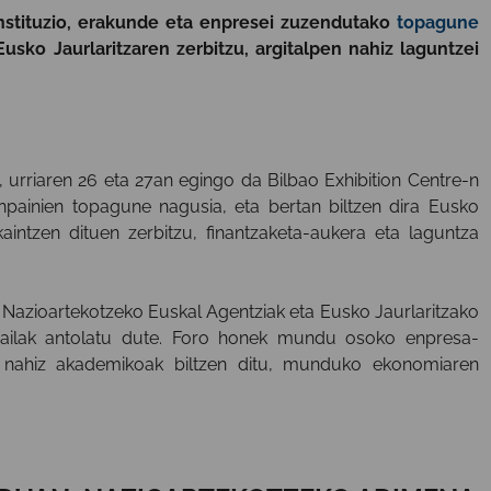
nstituzio, erakunde eta enpresei zuzendutako
topagune
sko Jaurlaritzaren zerbitzu, argitalpen nahiz laguntzei
 urriaren 26 eta 27an egingo da Bilbao Exhibition Centre-n
npainien topagune nagusia, eta bertan biltzen dira Eusko
kaintzen dituen zerbitzu, finantzaketa-aukera eta laguntza
Nazioartekotzeko Euskal Agentziak eta Eusko Jaurlaritzako
ailak antolatu dute. Foro honek mundu osoko enpresa-
ko nahiz akademikoak biltzen ditu, munduko ekonomiaren