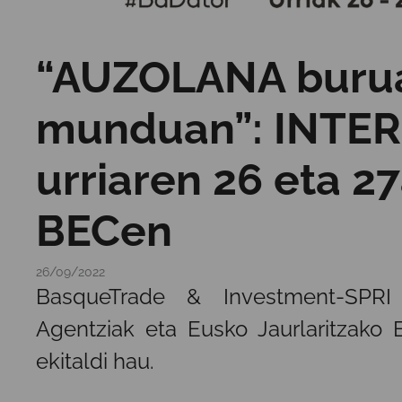
“AUZOLANA buruan
munduan”: INTE
urriaren 26 eta 2
BECen
26/09/2022
BasqueTrade & Investment-SPRI 
Agentziak eta Eusko Jaurlaritzako
ekitaldi hau.