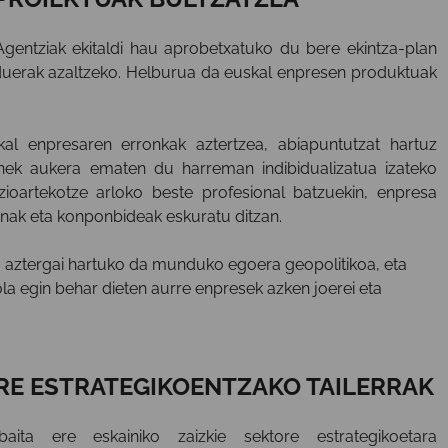
entziak ekitaldi hau aprobetxatuko du bere ekintza-plan
rduerak azaltzeko. Helburua da euskal enpresen produktuak
al enpresaren erronkak aztertzea, abiapuntutzat hartuz
onek aukera ematen du harreman indibidualizatua izateko
ioartekotze arloko beste profesional batzuekin, enpresa
snak eta konponbideak eskuratu ditzan.
, aztergai hartuko da munduko egoera geopolitikoa, eta
ola egin behar dieten aurre enpresek azken joerei eta
RE ESTRATEGIKOENTZAKO TAILERRAK
baita ere eskainiko zaizkie sektore estrategikoetara