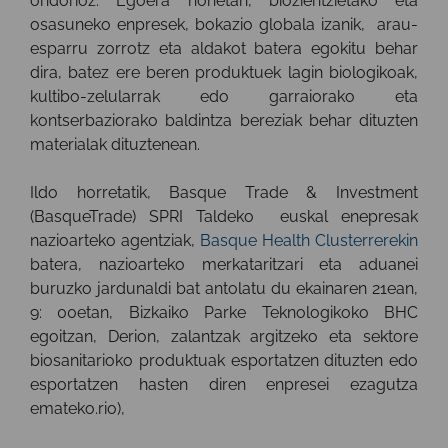
ondorioz. Egoera honetan, biozientzietako eta
osasuneko enpresek, bokazio globala izanik, arau-
esparru zorrotz eta aldakot batera egokitu behar
dira, batez ere beren produktuek lagin biologikoak,
kultibo-zelularrak edo garraiorako eta
kontserbaziorako baldintza bereziak behar dituzten
materialak dituztenean.
Ildo horretatik, Basque Trade & Investment
(BasqueTrade) SPRI Taldeko euskal enepresak
nazioarteko agentziak,
Basque Health Clusterrerekin
batera, nazioarteko merkataritzari eta aduanei
buruzko jardunaldi bat antolatu du ekainaren 21ean,
9: 00etan, Bizkaiko Parke Teknologikoko BHC
egoitzan, Derion, zalantzak argitzeko eta sektore
biosanitarioko produktuak esportatzen dituzten edo
esportatzen hasten diren enpresei ezagutza
emateko.rio),