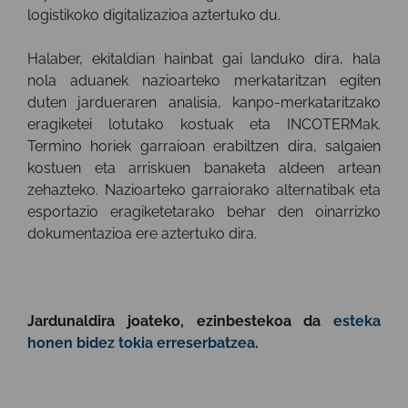
logistikoko digitalizazioa aztertuko du.
Halaber, ekitaldian hainbat gai landuko dira, hala
nola aduanek nazioarteko merkataritzan egiten
duten jardueraren analisia, kanpo-merkataritzako
eragiketei lotutako kostuak eta INCOTERMak.
Termino horiek garraioan erabiltzen dira, salgaien
kostuen eta arriskuen banaketa aldeen artean
zehazteko. Nazioarteko garraiorako alternatibak eta
esportazio eragiketetarako behar den oinarrizko
dokumentazioa ere aztertuko dira.
Jardunaldira joateko, ezinbestekoa da
esteka
honen bidez tokia erreserbatzea
.