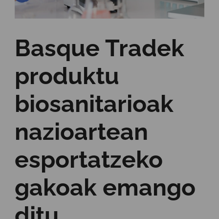
Basque Tradek
produktu
biosanitarioak
nazioartean
esportatzeko
gakoak emango
ditu