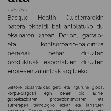
28/05/2024
Basque Health Clusterrarekin
batera ekitaldi bat antolatuko du
ekainaren 21ean Derion, garraio-
eta kontserbazio-baldintza
bereziak behar dituzten
produktuak esportatzen dituzten
enpresen zalantzak argitzeko.
Sektore biosanitarioak gero eta ingurune global
konplexuagoari egin behar dio aurre,
globalizazioaren, protekzionismoaren eta
aurrerapen teknologiko azkar eta jarraituen