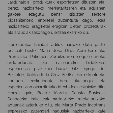
Jardunaldia, produktuak esportatzen dituzten eta,
beraz, nazioarteko merkataritzaren eta aduanen
gakoak ezagutu behar dituzten sektore
biosanitarioko enpresei zuzenduta dago, etaa
nazioarteko eragiketei eragiten dieten prozedurak
eta araudiak sakonago ulertzea ekarriko du.
Horretarako, hainbat adituk hartuko dute parte;
besteak beste, María José Díaz, Aero-Ferrolako
Premiazko Paketeen Zerbitzuaren negozio-arloko
arduradunak, eta nazioarteko bidalketen
esperientzia praktikoei buruz hitz egingo du.
Bestalde, Koldo de la Cruz, FedEx-eko eskualdeko
kontuen exekutiboak, bere ikuspegia eta
esperientzian oinarritutako irtenbideak eskainiko ditu.
Horrez gain, Beatriz Iñarritu Deusto Business
Schooleko irakasleak nazioarteko merkataritzako
aduanak aztertuko ditu, eta Marta Prado Incotrans
enpresako zuzendari nagusiak nazioarteko kate