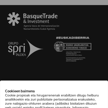
GURI BURUZ
Cookieen baimena
COMPLIANCE CHANNEL
Cookie propioak eta hirugarrenenak erabiltzen ditugu helburu
analitikoekin eta zuri publizitate pertsonalizatua erakusteko,
HARREMANETARAKO
zure nabigazio-ohituren arabera (adibidez bisitatzen dituzun
EUSKARA
web orriak) eginiko profil batean oinarrituta. Informazio