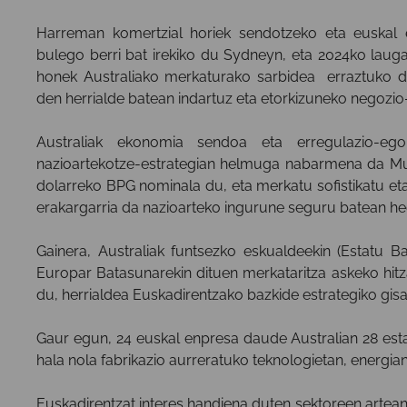
Harreman komertzial horiek sendotzeko eta euskal 
bulego berri bat irekiko du Sydneyn, eta 2024ko lauga
honek Australiako merkaturako sarbidea erraztuko du
den herrialde batean indartuz eta etorkizuneko negozio
Australiak ekonomia sendoa eta erregulazio-ego
nazioartekotze-estrategian helmuga nabarmena da Mun
dolarreko BPG nominala du, eta merkatu sofistikatu eta
erakargarria da nazioarteko ingurune seguru batean he
Gainera, Australiak funtsezko eskualdeekin (Estatu B
Europar Batasunarekin dituen merkataritza askeko hitz
du, herrialdea Euskadirentzako bazkide estrategiko gisa
Gaur egun, 24 euskal enpresa daude Australian 28 esta
hala nola fabrikazio aurreratuko teknologietan, energian
Euskadirentzat interes handiena duten sektoreen artean,