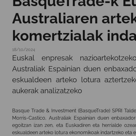
BasqueTrade-k Eu
Australiaren arte
komertzialak inda
18/10/2024
Euskal enpresak nazioartekotzek
Australiak Espainian duen enbaxado
eskualdeen arteko lotura aztertze
aukerak analizatzeko
Basque Trade & Investment (BasqueTrade) SPRI Talde
Morris-Castico, Australiak Espainian duen enbaxado
egoitzan izan zen, eta Euskadiren eta herrialde ozea
eskualdeen arteko lotura ekonomikoak indartzeko eta 