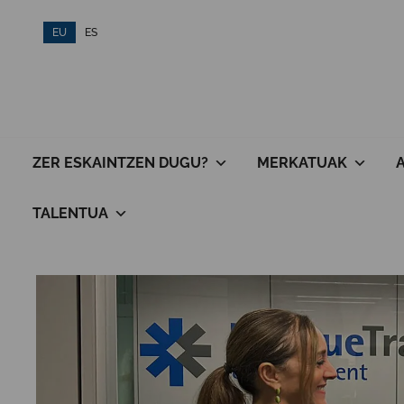
Skip
EU
ES
to
content
ZER ESKAINTZEN DUGU?
MERKATUAK
TALENTUA