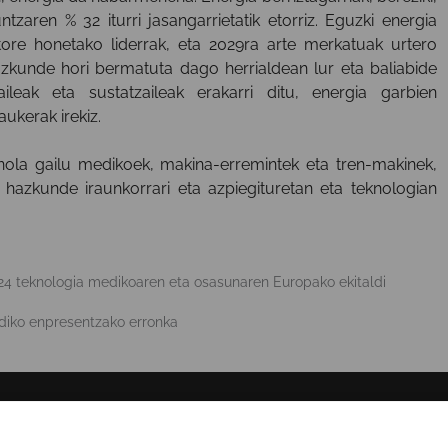
tzaren % 32 iturri jasangarrietatik etorriz. Eguzki energia
ektore honetako liderrak, eta 2029ra arte merkatuak urtero
zkunde hori bermatuta dago herrialdean lur eta baliabide
aileak eta sustatzaileak erakarri ditu, energia garbien
ukerak irekiz.
 nola gailu medikoek, makina-erremintek eta tren-makinek,
 hazkunde iraunkorrari eta azpiegituretan eta teknologian
4 teknologia medikoaren eta osasunaren Europako ekitaldi
diko enpresentzako erronka