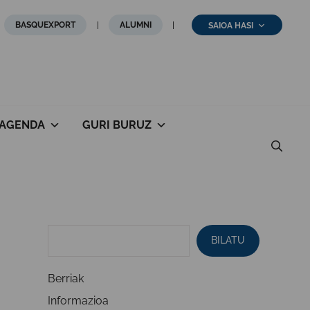
BASQUEXPORT
ALUMNI
SAIOA HASI
AGENDA
GURI BURUZ
BILATU
Berriak
Informazioa