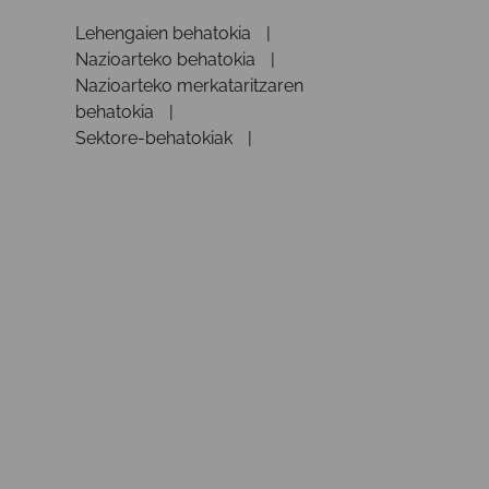
Lehengaien behatokia
Nazioarteko behatokia
Nazioarteko merkataritzaren
behatokia
Sektore-behatokiak