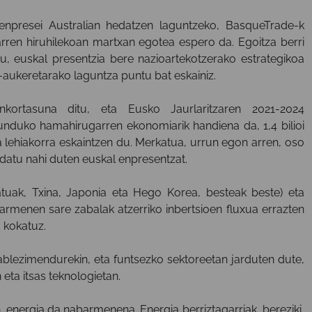
enpresei Australian hedatzen laguntzeko, BasqueTrade-k
rren hiruhilekoan martxan egotea espero da. Egoitza berri
, euskal presentzia bere nazioartekotzerako estrategikoa
-aukeretarako laguntza puntu bat eskainiz.
nkortasuna ditu, eta Eusko Jaurlaritzaren 2021-2024
duko hamahirugarren ekonomiarik handiena da, 1,4 bilioi
 lehiakorra eskaintzen du. Merkatua, urrun egon arren, oso
datu nahi duten euskal enpresentzat.
atuak, Txina, Japonia eta Hego Korea, besteak beste) eta
armenen sare zabalak atzerriko inbertsioen fluxua errazten
 kokatuz.
blezimendurekin, eta funtsezko sektoreetan jarduten dute,
 eta itsas teknologietan.
 energia da nabarmenena. Energia berriztagarriak, bereziki,