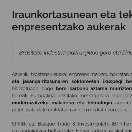
Iraunkortasunean eta te
enpresentzako aukerak
Brasileko industria siderurgikoa gero eta b
Azkenik, txostenak euskal enpresek merkatu horretan a
eta jasangarritasunaren sektoreetan ikuspegi be
bideratuago dago
bere karbono-aztarna murrizter
bereziki Europakoa bezalako merkatuetara esportatz
modernizatzeko makineria eta teknologia
aurrera
potentziala dute eraldatzen ari den merkatu horretan.
SPRItik eta Basque Trade & Investmentetik (BTI) hai
nazioartekotzea bultzatzeko. Horien artean, euskal e