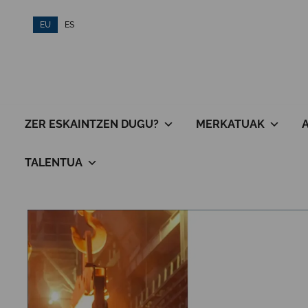
Skip
EU
ES
to
content
ZER ESKAINTZEN DUGU?
MERKATUAK
TALENTUA