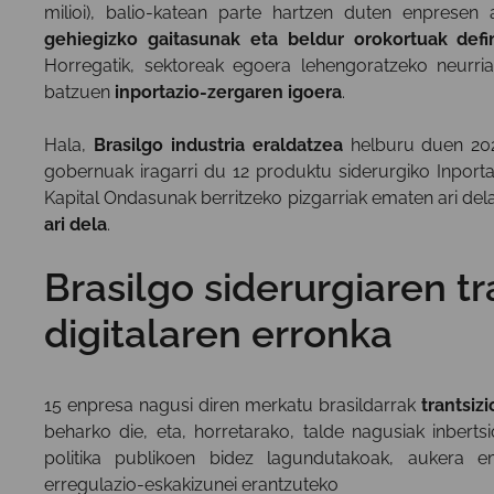
milioi), balio-katean parte hartzen duten enpresen
gehiegizko gaitasunak eta beldur orokortuak defin
Horregatik, sektoreak egoera lehengoratzeko neurria
batzuen
inportazio-zergaren igoera
.
Hala,
Brasilgo industria eraldatzea
helburu duen 2024
gobernuak iragarri du 12 produktu siderurgiko Inporta
Kapital Ondasunak berritzeko pizgarriak ematen ari de
ari dela
.
Brasilgo siderurgiaren tr
digitalaren erronka
15 enpresa nagusi diren merkatu brasildarrak
trantsiz
beharko die, eta, horretarako, talde nagusiak inbertsi
politika publikoen bidez lagundutakoak, auker
erregulazio-eskakizunei erantzuteko