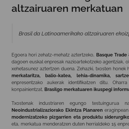
altzairuaren merkatuan
Brasil da Latinoamerikako altzairuaren ekoi
Egoera hori zehatz-mehatz aztertzeko,
Basque Trade 
dagoen euskal enpresak nazioartekotzeko agentziak, oh
xehetasunez aztertzen duena. Zehazki, txosten honek ha
merkataritza, balio-katea, lehia-dinamika, s
enpresentzako aukerak identifikatzen ditu. Oharr
konpainientzat,
Brasilgo merkatuaren ikuspegi inform
Txostenak industriaren egungo testuingurua
Neoindustrializaziorako Ekintza Planaren
eraginpean 
modernizatzeko pizgarrien eta produktu siderurgiko
eta, merkatua menderatzen duten herrialdeko 15 enpre