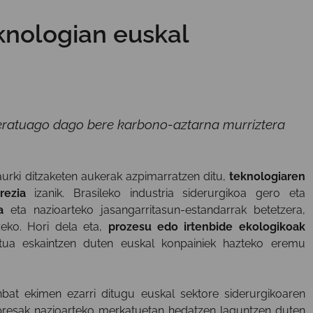
knologian euskal
ideratuago dago bere karbono-aztarna murriztera
urki ditzaketen aukerak azpimarratzen ditu,
teknologiaren
rezia
izanik. Brasileko industria siderurgikoa gero eta
a
eta nazioarteko jasangarritasun-estandarrak betetzera,
eko. Hori dela eta,
prozesu edo irtenbide ekologikoak
tua eskaintzen duten euskal konpainiek hazteko eremu
nbat ekimen ezarri ditugu euskal sektore siderurgikoaren
npresak nazioarteko merkatuetan hedatzen laguntzen duten