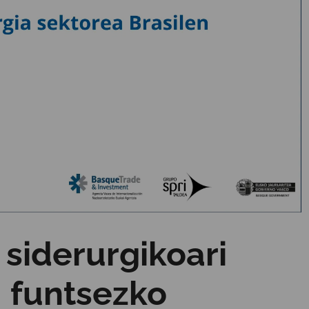
 siderurgikoari
: funtsezko