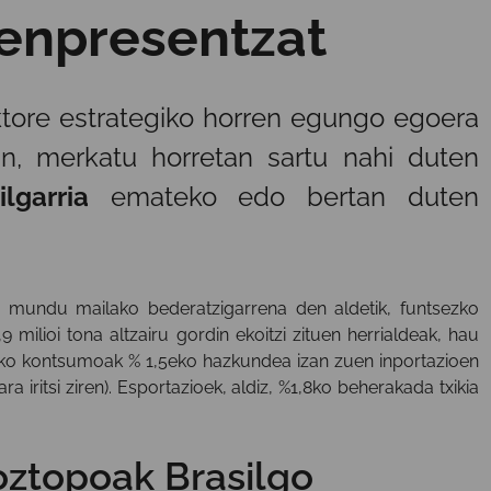
enpresentzat
ktore estrategiko horren egungo egoera
n, merkatu horretan sartu nahi duten
lgarria
emateko edo bertan duten
ta mundu mailako bederatzigarrena den aldetik, funtsezko
milioi tona altzairu gordin ekoitzi zituen herrialdeak, hau
kiko kontsumoak % 1,5eko hazkundea izan zuen inportazioen
a iritsi ziren). Esportazioek, aldiz, %1,8ko beherakada txikia
oztopoak Brasilgo