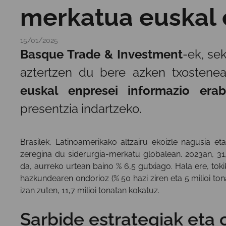
merkatua euskal 
15/01/2025
Basque Trade & Investment
-ek, se
aztertzen du bere azken txostenea
euskal enpresei informazio erabi
presentzia indartzeko.
Brasilek, Latinoamerikako altzairu ekoizle nagusia e
zeregina du siderurgia-merkatu globalean. 2023an, 31,9 
da, aurreko urtean baino % 6,5 gutxiago. Hala ere, to
hazkundearen ondorioz (% 50 hazi ziren eta 5 milioi tonar
izan zuten, 11,7 milioi tonatan kokatuz.
Sarbide estrategiak eta 