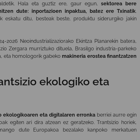
 aldetik. Hala eta guztiz ere, gaur egun,
sektorea bere
itzen dute: inportazioen inpaktua, batez ere Txinatik
.
k eskatu ditu, besteak beste, produktu siderurgiko jakin
-2026 Neoindustrializaziorako Ekintza Planarekin batera,
zio Zergara murriztuko dituela, Brasilgo industria-parkeko
la, eta homologorik gabeko
makineria erostea finantzatzen
antsizio ekologiko eta
io ekologikoaren eta digitalaren erronka
berriei aurre egin
oak egiten ari dira atzean ez geratzeko. Trantsizio horiek,
a emango dute Europakoa bezalako kanpoko merkatuen