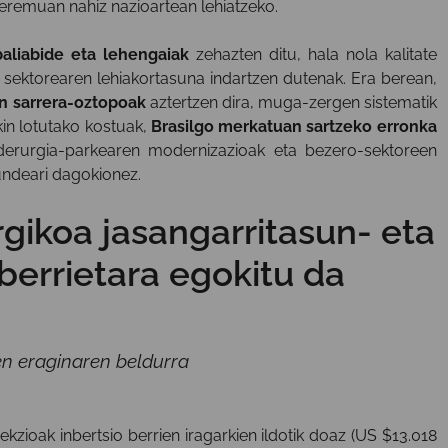
o eremuan nahiz nazioartean lehiatzeko.
aliabide eta lehengaiak
zehazten ditu, hala nola kalitate
, sektorearen lehiakortasuna indartzen dutenak. Era berean,
en sarrera-oztopoak
aztertzen dira, muga-zergen sistematik
ekin lotutako kostuak,
Brasilgo merkatuan sartzeko erronka
siderurgia-parkearen modernizazioak eta bezero-sektoreen
ndeari dagokionez.
rgikoa jasangarritasun- eta
berrietara egokitu da
en eraginaren beldurra
ekzioak inbertsio berrien iragarkien ildotik doaz (US $13.018