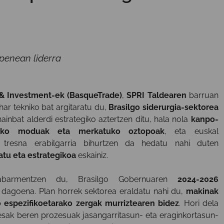
zpenean liderra
& Investment-ek (BasqueTrade)
,
SPRI Taldearen
barruan
ar tekniko bat argitaratu du,
Brasilgo siderurgia-sektorea
inbat alderdi estrategiko aztertzen ditu, hala nola
kanpo-
artzeko moduak eta merkatuko oztopoak
, eta euskal
a tresna erabilgarria bihurtzen da hedatu nahi duten
atu eta estrategikoa
eskainiz.
 nabarmentzen du, Brasilgo Gobernuaren
2024-2026
dagoena. Plan horrek sektorea eraldatu nahi du,
makinak
 espezifikoetarako zergak murriztearen bidez
. Hori dela
sak beren prozesuak jasangarritasun- eta eraginkortasun-