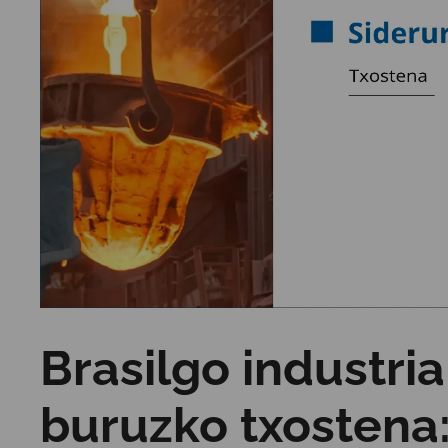
Brasilgo industria
buruzko txostena