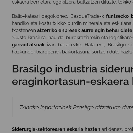
eskaera berrietara egokitzera bultzatzen dituzte, tokik
Balio-kateari dagokionez, BasqueTrade-k
funtsezko b
handiko eta kostu txikiko burdin minerala eta eskulana
txostenean
atzerriko enpresek aurre egin behar diet
“Custo Brasil”ra, hau da, burokraziarekin eta logistikar
garrantzitsuak
izan baitaitezke. Hala ere, Brasilgo 
hazkunde-itxaropenek baikortasuna sortzen dute hazku
Brasilgo industria sideru
eraginkortasun-eskaera 
Txinako inportazioek Brasilgo altzairuan dut
Siderurgia-sektorearen eskaria hazten
ari denez, proi