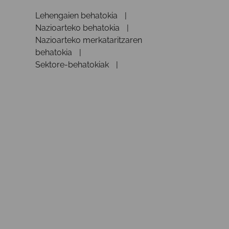
Lehengaien behatokia
Nazioarteko behatokia
Nazioarteko merkataritzaren
behatokia
Sektore-behatokiak