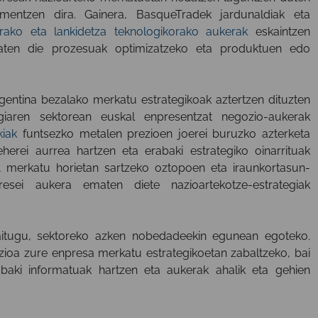
entzen dira. Gainera, BasqueTradek jardunaldiak eta
arako eta lankidetza teknologikorako aukerak
eskaintzen
maten die prozesuak optimizatzeko eta produktuen edo
gentina bezalako merkatu estrategikoak aztertzen dituzten
rgiaren sektorean euskal enpresentzat negozio-aukerak
iak
funtsezko metalen prezioen joerei buruzko azterketa
herei aurrea hartzen eta erabaki estrategiko oinarrituak
n, merkatu horietan sartzeko oztopoen eta iraunkortasun-
sei aukera ematen diete nazioartekotze-estrategiak
itugu, sektoreko azken nobedadeekin egunean egoteko.
ioa zure enpresa merkatu estrategikoetan zabaltzeko, bai
abaki informatuak hartzen eta aukerak ahalik eta gehien