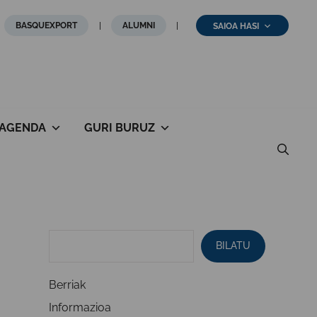
BASQUEXPORT
ALUMNI
SAIOA HASI
AGENDA
GURI BURUZ
BILATU
Berriak
Informazioa