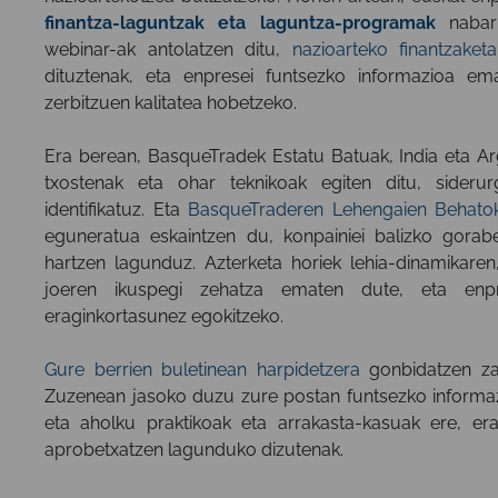
finantza-laguntzak eta laguntza-programak
nabarm
webinar-ak antolatzen ditu,
nazioarteko finantzaket
dituztenak, eta enpresei funtsezko informazioa e
zerbitzuen kalitatea hobetzeko.
Era berean, BasqueTradek Estatu Batuak, India eta Ar
txostenak eta ohar teknikoak egiten ditu, sideru
identifikatuz. Eta
BasqueTraderen Lehengaien Behatok
eguneratua eskaintzen du, konpainiei balizko gorabe
hartzen lagunduz. Azterketa horiek lehia-dinamikare
joeren ikuspegi zehatza ematen dute, eta enpre
eraginkortasunez egokitzeko.
Gure berrien buletinean harpidetzera
gonbidatzen za
Zuzenean jasoko duzu zure postan funtsezko informaz
eta aholku praktikoak eta arrakasta-kasuak ere, er
aprobetxatzen lagunduko dizutenak.