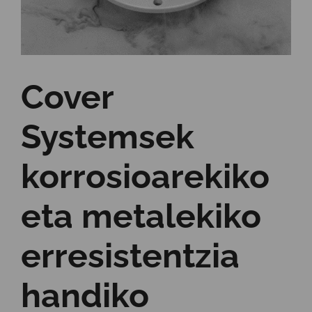
Cover
Systemsek
korrosioarekiko
eta metalekiko
erresistentzia
handiko