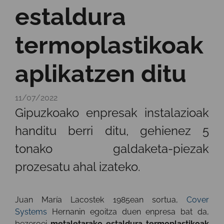
estaldura
termoplastikoak
aplikatzen ditu
11/07/2022
Gipuzkoako enpresak instalazioak
handitu berri ditu, gehienez 5
tonako galdaketa-piezak
prozesatu ahal izateko.
Juan María Lacostek 1985ean sortua,
Cover
Systems
Hernanin egoitza duen enpresa bat da,
bezeroei
metaletarako estaldura termoplastikoak