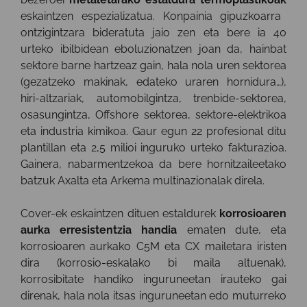
eskaintzen espezializatua. Konpainia gipuzkoarra
ontzigintzara bideratuta jaio zen eta bere ia 40
urteko ibilbidean eboluzionatzen joan da, hainbat
sektore barne hartzeaz gain, hala nola uren sektorea
(gezatzeko makinak, edateko uraren hornidura…),
hiri-altzariak, automobilgintza, trenbide-sektorea,
osasungintza, Offshore sektorea, sektore-elektrikoa
eta industria kimikoa. Gaur egun 22 profesional ditu
plantillan eta 2,5 milioi inguruko urteko fakturazioa.
Gainera, nabarmentzekoa da bere hornitzaileetako
batzuk Axalta eta Arkema multinazionalak direla.
Cover-ek eskaintzen dituen estaldurek
korrosioaren
aurka erresistentzia handia
ematen dute, eta
korrosioaren aurkako C5M eta CX mailetara iristen
dira (korrosio-eskalako bi maila altuenak),
korrosibitate handiko inguruneetan irauteko gai
direnak, hala nola itsas inguruneetan edo muturreko