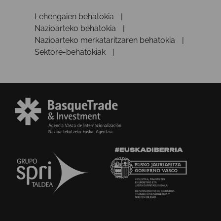
Lehengaien behatokia
Nazioarteko behatokia
Nazioarteko merkataritzaren behatokia
Sektore-behatokiak