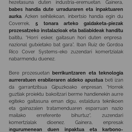
hezetasuna duten industria-eremuetan. Gainera,
babes handia dute urraduraren eta inpaktuaren
aurka
. Azken seihilekoan, inbertsio handia egin du
Coverrek,
5 tonara arteko galdaketa-piezak
prozesatzeko instalazioak eta baliabideak handitu
baititu. “Horri esker, gaitasun hori duten enpresa
nazional gutxietako bat gara”, Iban Ruiz de Gordoa
Rico Cover Systems-eko zuzendari komertzialak
nabarmendu duenez.
Bere prozesuetan
berrikuntzaren eta teknologia
aurreratuen erabileraren aldeko apustua
beti izan
da garrantzitsua Gipuzkoako enpresan. “Horrek
guztiak proiektu bakoitzari berme handienekin aurre
egiteko gaitasuna eman digu, estaldura teknikoen
eta gainazalen tratamenduaren esparruan nazio
mailako erreferente bihurtuz”, zuzendari
komertzialak dioenez. Gainera, enpresak
i
ngurumenean duen inpaktua eta karbono-