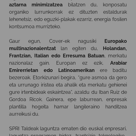
aztarna minimizatzea
bilatzen du, konposatu
organiko lurrunkorrak ez dituzten estaldurak
lehenetsiz, edo eguzki-plakak ezarriz, energia fosilen
kontsumoa murrizteko.
Gaur egun, Cover-ek nagusiki
Europako
multinazionalentzat
lan egiten du,
Holandan,
Frantzian, Italian edo Erresuma Batuan
, merkatu
nazionalaz gain. Europan ez ezik,
Arabiar
Emirerrietan edo Latinoamerikan
ere baditu
bezeroak. Etorkizunari begira, “gure asmoa da gero
eta urrunago iristea eta ahalik eta merkatu gehienei
gure irtenbideak eskaintzea”, azaldu du Iban Ruiz de
Gordoa Ricok. Gainera, epe laburrean, enpresak
plantilla hogeita hamar langileraino handitzea
aurreikusi du.
SPRI Taldeak laguntza ematen dio euskal enpresari,
laguntza-programen bidez, trantsizio teknologiko-