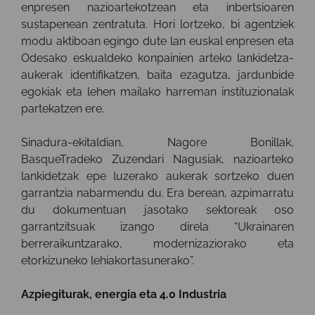
enpresen nazioartekotzean eta inbertsioaren
sustapenean zentratuta. Hori lortzeko, bi agentziek
modu aktiboan egingo dute lan euskal enpresen eta
Odesako eskualdeko konpainien arteko lankidetza-
aukerak identifikatzen, baita ezagutza, jardunbide
egokiak eta lehen mailako harreman instituzionalak
partekatzen ere.
Sinadura-ekitaldian, Nagore Bonillak,
BasqueTradeko Zuzendari Nagusiak, nazioarteko
lankidetzak epe luzerako aukerak sortzeko duen
garrantzia nabarmendu du. Era berean, azpimarratu
du dokumentuan jasotako sektoreak oso
garrantzitsuak izango direla “Ukrainaren
berreraikuntzarako, modernizaziorako eta
etorkizuneko lehiakortasunerako”.
Azpiegiturak, energia eta 4.0 Industria