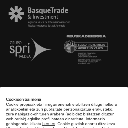
GURI BURUZ
Cookieen baimena
COMPLIANCE CHANNEL
Cookie propioak eta hirugarrenenak erabiltzen ditugu helburu
analitikoekin eta zuri publizitate pertsonalizatua erakusteko,
HARREMANETARAKO
zure nabigazio-ohituren arabera (adibidez bisitatzen dituzun
EUSKARA
web orriak) eginiko profil batean oinarrituta. Informazio
gehiagorako klikatu
hemen
. Cookie guztiak onartu ditzakezu
KONTRATATZAILEAREN PROFILA