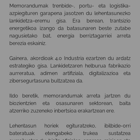
Memorandumak trenbide-, portu- eta logistika-
azpiegituren garapena jasotzen du lehentasunezko
lankidetza-eremu gisa. Era berean, trantsizio
energetikoa izango da batasunaren beste zutabe
nagusietako bat, energia berriztagarriei arreta
berezia eskainiz.
Gainera, akordioak 4.0 Industria ezartzen du ardatz
estrategiko gisa. Lankidetzaren helburua fabrikazio
aurreratua, adimen artifiziala, digitalizazioa eta
zibersegurtasuna bultzatzea da.
Ildo beretik, memorandumak arreta jartzen du
biozientzien eta osasunaren sektorean, baita
atzerriko zuzeneko inbertsioa erakartzean ere.
Lehentasun horiek egituratzeko, ibilbide-orri
bateratuak etengabeko trukea sustatzea