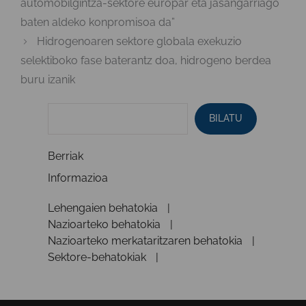
automobilgintza-sektore europar eta jasangarriago
baten aldeko konpromisoa da”
Hidrogenoaren sektore globala exekuzio
selektiboko fase baterantz doa, hidrogeno berdea
buru izanik
BILATU
Berriak
Informazioa
Lehengaien behatokia
Nazioarteko behatokia
Nazioarteko merkataritzaren behatokia
Sektore-behatokiak