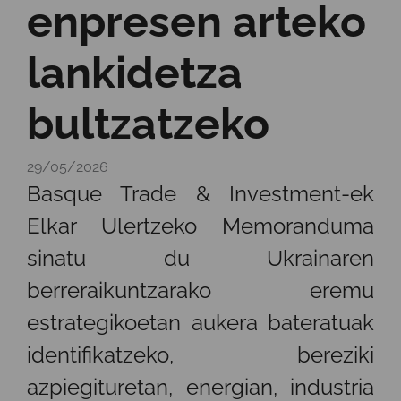
enpresen arteko
lankidetza
bultzatzeko
29/05/2026
Basque Trade & Investment-ek
Elkar Ulertzeko Memoranduma
sinatu du Ukrainaren
berreraikuntzarako eremu
estrategikoetan aukera bateratuak
identifikatzeko, bereziki
azpiegituretan, energian, industria