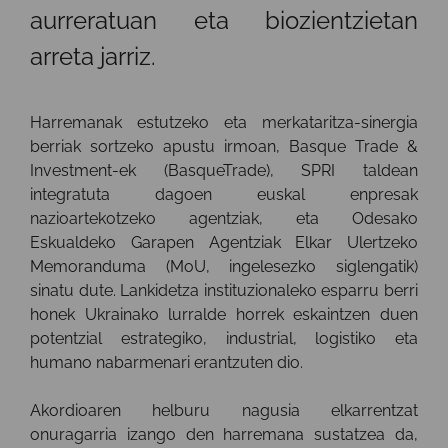
aurreratuan eta biozientzietan
arreta jarriz.
Harremanak estutzeko eta merkataritza-sinergia
berriak sortzeko apustu irmoan, Basque Trade &
Investment-ek (BasqueTrade), SPRI taldean
integratuta dagoen euskal enpresak
nazioartekotzeko agentziak, eta Odesako
Eskualdeko Garapen Agentziak Elkar Ulertzeko
Memoranduma (MoU, ingelesezko siglengatik)
sinatu dute. Lankidetza instituzionaleko esparru berri
honek Ukrainako lurralde horrek eskaintzen duen
potentzial estrategiko, industrial, logistiko eta
humano nabarmenari erantzuten dio.
Akordioaren helburu nagusia elkarrentzat
onuragarria izango den harremana sustatzea da,