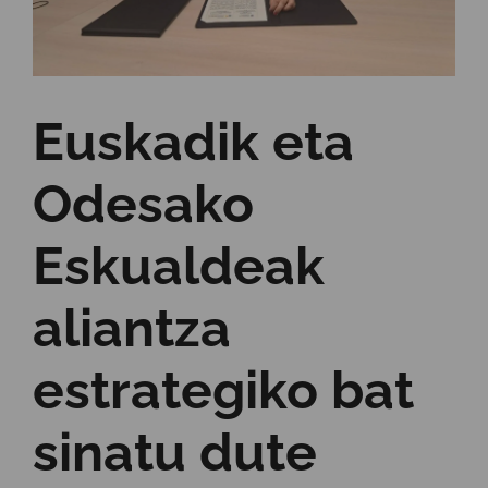
Euskadik eta
Odesako
Eskualdeak
aliantza
estrategiko bat
sinatu dute