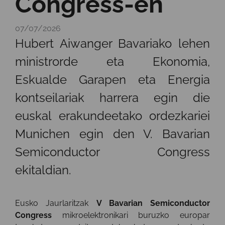
Congress-en
07/07/2026
Hubert Aiwanger Bavariako lehen
ministrorde eta Ekonomia,
Eskualde Garapen eta Energia
kontseilariak harrera egin die
euskal erakundeetako ordezkariei
Munichen egin den V. Bavarian
Semiconductor Congress
ekitaldian.
Eusko Jaurlaritzak
V Bavarian Semiconductor
Congress
mikroelektronikari buruzko europar