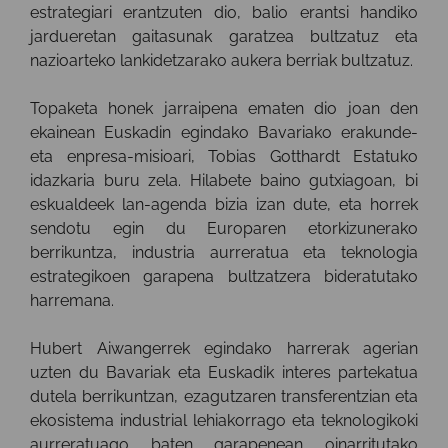
estrategiari erantzuten dio, balio erantsi handiko
jardueretan gaitasunak garatzea bultzatuz eta
nazioarteko lankidetzarako aukera berriak bultzatuz.
Topaketa honek jarraipena ematen dio joan den
ekainean Euskadin egindako Bavariako erakunde-
eta enpresa-misioari, Tobias Gotthardt Estatuko
idazkaria buru zela. Hilabete baino gutxiagoan, bi
eskualdeek lan-agenda bizia izan dute, eta horrek
sendotu egin du Europaren etorkizunerako
berrikuntza, industria aurreratua eta teknologia
estrategikoen garapena bultzatzera bideratutako
harremana.
Hubert Aiwangerrek egindako harrerak agerian
uzten du Bavariak eta Euskadik interes partekatua
dutela berrikuntzan, ezagutzaren transferentzian eta
ekosistema industrial lehiakorrago eta teknologikoki
aurreratuago baten garapenean oinarritutako