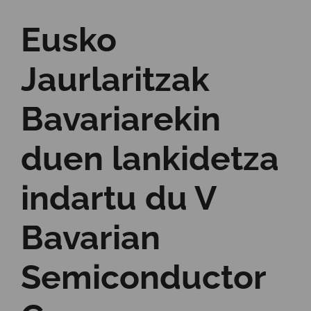
Eusko
Jaurlaritzak
Bavariarekin
duen lankidetza
indartu du V
Bavarian
Semiconductor