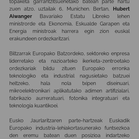
topaketa garrantzitsuenetako batean parte hartu
zuen atzo, uztailak 6, Munichen. Bertan,
Hubert
Aiwanger
Bavariako Estatu Libreko lehen
ministrorde eta Ekonomia, Eskualde Garapen eta
Energia ministroak harrera egin zion euskal
erakundeen ordezkaritzari.
Biltzarrak Europako Batzordeko, sektoreko enpresa
liderretako eta nazioarteko ikerketa-zentroetako
ordezkariak bildu zituen Europako erronka
teknologiko eta industrial nagusietako batzuei
heltzeko, hala nola txipen diseinuari,
mikroelektronikari aplikatutako adimen artifizialari,
fabrikazio aurreratuari, fotonika integratuari eta
teknologia kuantikoei.
Eusko Jaurlaritzaren parte-hartzeak Euskadik
Europako industria-lehiakortasunerako funtsezkoa
den eremu batean duen posizioa indartzeko