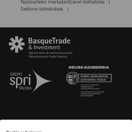
Nazioarteko merkataritzaren behatokia
Sektore-behatokiak
GURI BURUZ