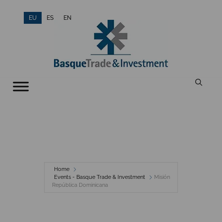
Skip
EU
ES
EN
to
content
Home
Events - Basque Trade & Investment
Misión
República Dominicana