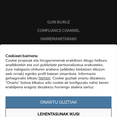
GURI BURUZ
COMPLIANCE CHANNEL
HARREMANETARAKO
EUSKARA
KONTRATATZAILEAREN PROFILA
Cookieen baimena
Cookie propioak eta hirugarrenenak erabiltzen ditugu helburu
GARDENTASUN ATARIA
analitikoekin eta zuri publizitate pertsonalizatua erakusteko,
zure nabigazio-ohituren arabera (adibidez bisitatzen dituzun
web orriak) eginiko profil batean oinarrituta. Informazio
gehiagorako klikatu
hemen
. Cookie guztiak onartu ditzakezu
“Onartu” botoia klikatuz edo cookie-ak konfiguratu nahiz beren
erabilpena eragotz dezakezu hurrengo atalera sartuz
ONARTU GUZTIAK
LEHENTASUNAK IKUSI