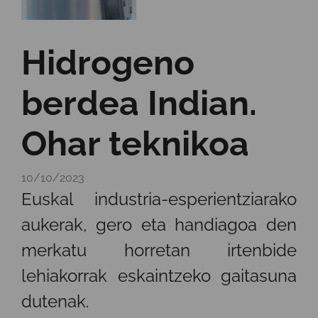
Hidrogeno
berdea Indian.
Ohar teknikoa
10/10/2023
Euskal industria-esperientziarako
aukerak, gero eta handiagoa den
merkatu horretan irtenbide
lehiakorrak eskaintzeko gaitasuna
dutenak.