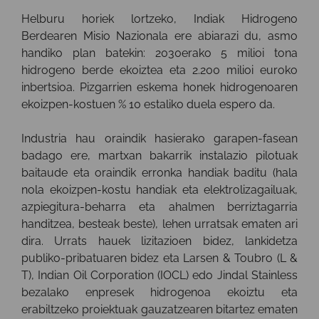
Helburu horiek lortzeko, Indiak Hidrogeno
Berdearen Misio Nazionala ere abiarazi du, asmo
handiko plan batekin: 2030erako 5 milioi tona
hidrogeno berde ekoiztea eta 2.200 milioi euroko
inbertsioa. Pizgarrien eskema honek hidrogenoaren
ekoizpen-kostuen % 10 estaliko duela espero da.
Industria hau oraindik hasierako garapen-fasean
badago ere, martxan bakarrik instalazio pilotuak
baitaude eta oraindik erronka handiak baditu (hala
nola ekoizpen-kostu handiak eta elektrolizagailuak,
azpiegitura-beharra eta ahalmen berriztagarria
handitzea, besteak beste), lehen urratsak ematen ari
dira. Urrats hauek lizitazioen bidez, lankidetza
publiko-pribatuaren bidez eta Larsen & Toubro (L &
T), Indian Oil Corporation (IOCL) edo Jindal Stainless
bezalako enpresek hidrogenoa ekoiztu eta
erabiltzeko proiektuak gauzatzearen bitartez ematen