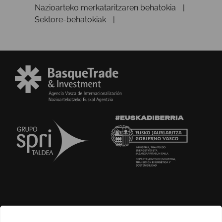
Nazioarteko merkataritzaren behatokia
Sektore-behatokiak
GURI BURUZ