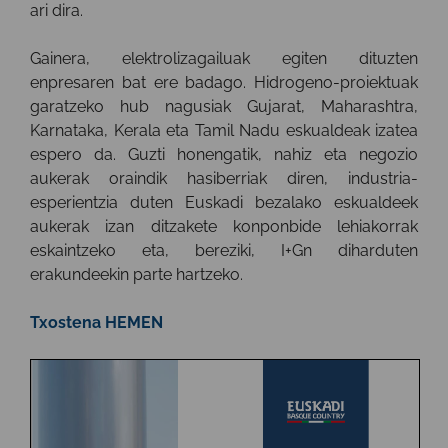
ari dira.
Gainera, elektrolizagailuak egiten dituzten
enpresaren bat ere badago. Hidrogeno-proiektuak
garatzeko hub nagusiak Gujarat, Maharashtra,
Karnataka, Kerala eta Tamil Nadu eskualdeak izatea
espero da. Guzti honengatik, nahiz eta negozio
aukerak oraindik hasiberriak diren, industria-
esperientzia duten Euskadi bezalako eskualdeek
aukerak izan ditzakete konponbide lehiakorrak
eskaintzeko eta, bereziki, I+Gn diharduten
erakundeekin parte hartzeko.
Txostena HEMEN