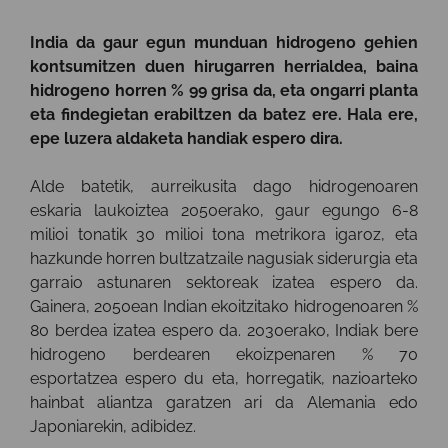
India da gaur egun munduan hidrogeno gehien
kontsumitzen duen hirugarren herrialdea, baina
hidrogeno horren % 99 grisa da, eta ongarri planta
eta findegietan erabiltzen da batez ere. Hala ere,
epe luzera aldaketa handiak espero dira.
Alde batetik, aurreikusita dago hidrogenoaren
eskaria laukoiztea 2050erako, gaur egungo 6-8
milioi tonatik 30 milioi tona metrikora igaroz, eta
hazkunde horren bultzatzaile nagusiak siderurgia eta
garraio astunaren sektoreak izatea espero da.
Gainera, 2050ean Indian ekoitzitako hidrogenoaren %
80 berdea izatea espero da. 2030erako, Indiak bere
hidrogeno berdearen ekoizpenaren % 70
esportatzea espero du eta, horregatik, nazioarteko
hainbat aliantza garatzen ari da Alemania edo
Japoniarekin, adibidez.